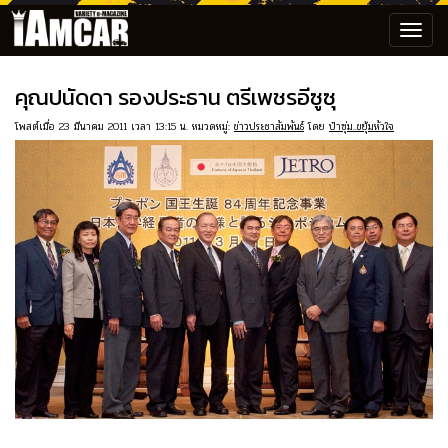
Toggl
navig
คุณปนัดดา รองประธาน ตรีเพชรอีซูซุ
โพสต์เมื่อ 23 มีนาคม 2011 เวลา 13:15 น. หมวดหมู่:
ข่าวประชาสัมพันธ์
โดย
ป๋าซุ่ม..ขยุ้มหัวใจ