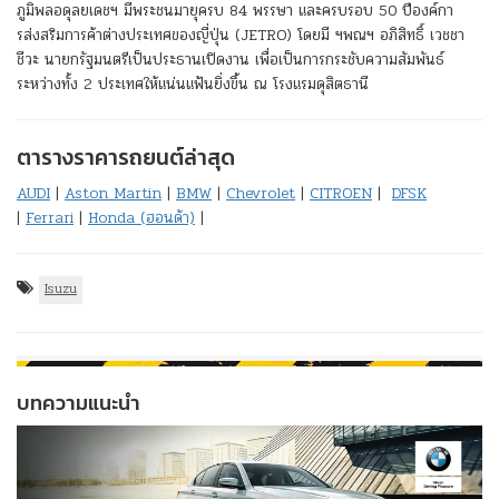
ภูมิพลอดุลยเดชฯ มีพระชนมายุครบ 84 พรรษา และครบรอบ 50 ปีองค์กา
รส่งสริมการค้าต่างประเทศของญี่ปุ่น (JETRO) โดยมี ฯพณฯ อภิสิทธิ์ เวชชา
ชีวะ นายกรัฐมนตรีเป็นประธานเปิดงาน เพื่อเป็นการกระชับความสัมพันธ์
ระหว่างทั้ง 2 ประเทศให้แน่นแฟ้นยิ่งขึ้น ณ โรงแรมดุสิตธานี
ตารางราคารถยนต์ล่าสุด
AUDI
|
Aston Martin
|
BMW
|
Chevrolet
|
CITROEN
|
DFSK
|
Ferrari
|
Honda (ฮอนด้า)
|
Isuzu
บทความแนะนำ