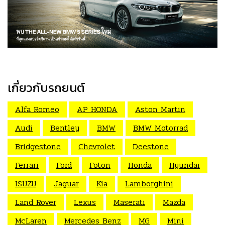
เกี่ยวกับรถยนต์
Alfa Romeo
AP HONDA
Aston Martin
Audi
Bentley
BMW
BMW Motorrad
Bridgestone
Chevrolet
Deestone
Ferrari
Ford
Foton
Honda
Hyundai
ISUZU
Jaguar
Kia
Lamborghini
Land Rover
Lexus
Maserati
Mazda
McLaren
Mercedes Benz
MG
Mini