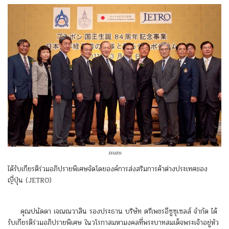
isuzu
ได้รับเกียรติร่วมอภิปรายพิเศษจัดโดยองค์การส่งสริมการค้าต่างประเทศของ
ญี่ปุ่น (JETRO)
คุณปนัดดา เจณณวาสิน รองประธาน บริษัท ตรีเพชรอีซูซุเซลส์ จำกัด ได้
รับเกียรติร่วมอภิปรายพิเศษ ในวโรกาสมหามงคลที่พระบาทสมเด็จพระเจ้าอยู่หัว