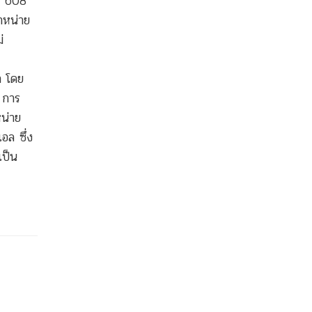
ึง 608
จำหน่าย
่
า โดย
 การ
หน่าย
อล ซึ่ง
เป็น