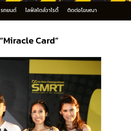
รถยนต์
ไลฟ์สไตล์วาไรตี้
ติดต่อโฆษณา
 “Miracle Card”