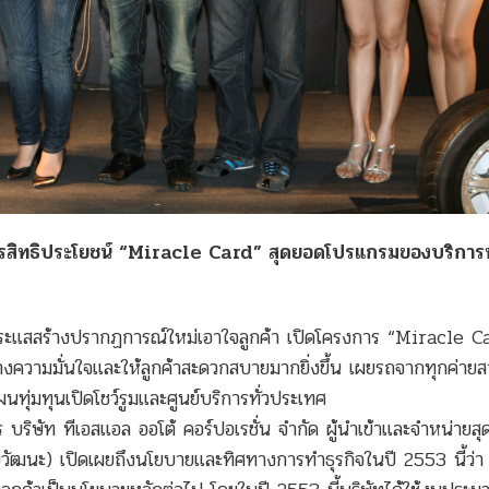
ัตรสิทธิประโยชน์ “Miracle Card” สุดยอดโปรแกรมของบริการ
วนกระแสสร้างปรากฏการณ์ใหม่เอาใจลูกค้า เปิดโครงการ “Miracle C
้างความมั่นใจและให้ลูกค้าสะดวกสบายมากยิ่งขึ้น เผยรถจากทุกค่าย
นทุ่มทุนเปิดโชว์รูมและศูนย์บริการทั่วประเทศ
ริษัท ทีเอสแอล ออโต้ คอร์ปอเรชั่น จำกัด ผู้นำเข้าและจำหน่ายส
วัฒนะ) เปิดเผยถึงนโยบายและทิศทางการทำธุรกิจในปี 2553 นี้ว่า 