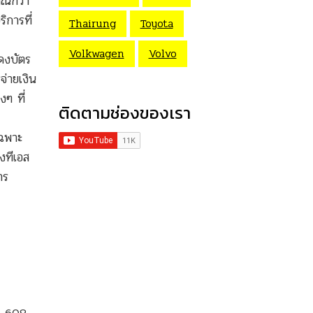
าณกว่า
ิการที่
Thairung
Toyota
Volkwagen
Volvo
ดงบัตร
จ่ายเงิน
ๆ ที่
ติดตามช่องของเรา
เฉพาะ
องทีเอส
าร