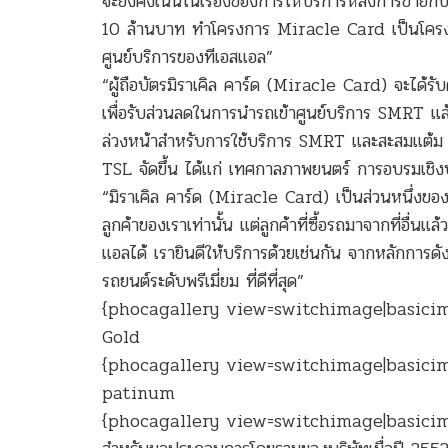
จะยังคงเน้นในเรื่องของการให้บริการหลังการขายกั
10 ล้านบาท ทำโครงการ Miracle Card เป็นโครงการที่
ศูนย์บริการของทีเอสแอล”
“ผู้ถือบัตรมิราเคิล คาร์ด (Miracle Card) จะได้
เพื่อรับส่วนลดในการนำรถเข้าศูนย์บริการ SMRT แล้วบ
ล่วงหน้าสำหรับการใช้บริการ SMRT และสะสมแต้ม หร
TSL จัดขึ้น ได้แก่ เทศกาลภาพยนตร์ การอบรมเชิง
“มิราเคิล คาร์ด (Miracle Card) เป็นส่วนหนึ่ง
ลูกค้าของเราเท่านั้น แต่ลูกค้าที่ซื้อรถมาจากที่อื่
แอลได้ เรายินดีให้บริการด้วยเช่นกัน จากหลักการดั
รถยนต์ระดับพรีเมี่ยม ที่ดีที่สุด”
{phocagallery view=switchimage|basici
Gold
{phocagallery view=switchimage|basici
patinum
{phocagallery view=switchimage|basici