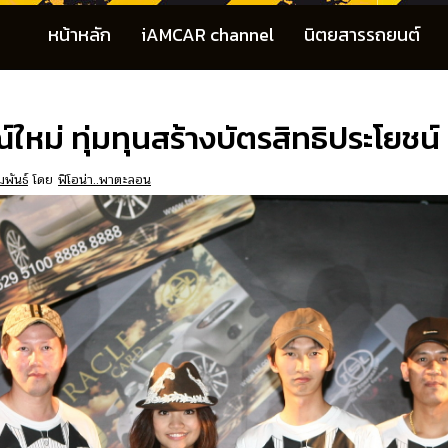
หน้าหลัก
iAMCAR channel
นิตยสารรถยนต์
หม่ ทุ่มทุนสร้างบัตรสิทธิประโยชน์
มพันธ์
โดย
ฟิโอน่า..พาตะลอน