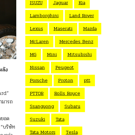
ISUZU
Jaguar
Kia
Lamborghini
Land Rover
Lexus
Maserati
Mazda
McLaren
Mercedes Benz
MG
Mini
Mitsubishi
Nissan
Peugeot
หลัง
Porsche
Proton
ptt
ard”
PTTOR
Rolls Royce
สามารถ
Ssangyong
Subaru
ุดยอด
Suzuki
Tata
“บริษัท
Tata Motors
Tesla