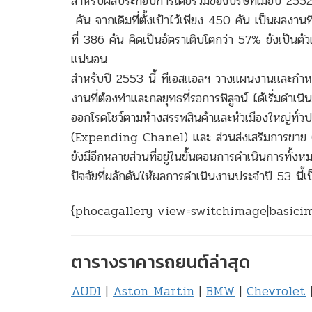
สำหรับผลประกอบการโดยรวมของบริษัทเมื่อปี 2552 
คัน จากเดิมที่ตั้งเป้าไว้เพียง 450 คัน เป็นผลงาน
ที่ 386 คัน คิดเป็นอัตราเติบโตกว่า 57% ยังเป็นตั
แน่นอน
สำหรับปี 2553 นี้ ทีเอสแอลฯ วางแผนงานและกำหนด
งานที่ต้องทำและกลยุทธที่รอการพิสูจน์ ได้เริ่มดำ
ออกโรดโชว์ตามห้างสรรพสินค้าและหัวเมืองใหญ่ทั่วป
(Expending Chanel) และ ส่วนส่งเสริมการขาย (C
ยังมีอีกหลายส่วนที่อยู่ในขั้นตอนการดำเนินการทั้งห
ปัจจัยที่ผลักดันให้ผลการดำเนินงานประจำปี 53 นี้เป
{phocagallery view=switchimage|basici
ตารางราคารถยนต์ล่าสุด
AUDI
|
Aston Martin
|
BMW
|
Chevrolet