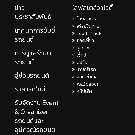
ข่าว
ไลฟ์สไตล์วาไรตี้
ประชาสัมพันธ์
ร้านอาหาร
อร่อยริมทาง
เทคนิคการขับขี่
Food Truck
รถยนต์
ท่องเที่ยว
สุขภาพ
การดูแลรักษา
เซ็กส์
รถยนต์
แฟชั่น
งานอดิเรก
อู่ซ่อมรถยนต์
ตลก-ขำขัน
Wallpaper
ราคารถใหม่
คลิปเด็ด
รับจัดงาน Event
& Organizer
รถยนต์และ
อุปกรณ์รถยนต์