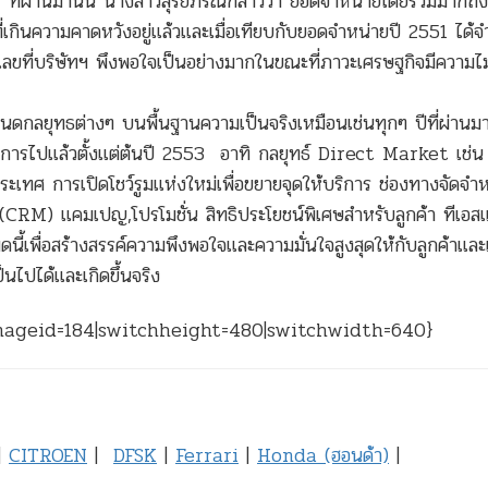
ที่ผ่านมานั้น นางสาวสุรีย์ภรณ์กล่าวว่า ยอดจำหน่ายโดยรวมมากถ
ที่เกินความคาดหวังอยู่แล้วและเมื่อเทียบกับยอดจำหน่ายปี 2551 ได้
วเลขที่บริษัทฯ พึงพอใจเป็นอย่างมากในขณะที่ภาวะเศรษฐกิจมีความไม
กลยุทธต่างๆ บนพื้นฐานความเป็นจริงเหมือนเช่นทุกๆ ปีที่ผ่านม
เนินการไปแล้วตั้งแต่ต้นปี 2553 อาทิ กลยุทธ์ Direct Market เช่น
ระเทศ การเปิดโชว์รูมแห่งใหม่เพื่อขยายจุดให้บริการ ช่องทางจัดจำ
RM) แคมเปญ,โปรโมชั่น สิทธิประโยชน์พิเศษสำหรับลูกค้า ทีเอสแ
มดนี้เพื่อสร้างสรรค์ความพึงพอใจและความมั่นใจสูงสุดให้กับลูกค้าและ
็นไปได้และเกิดขึ้นจริง
mageid=184|switchheight=480|switchwidth=640}
|
CITROEN
|
DFSK
|
Ferrari
|
Honda (ฮอนด้า)
|