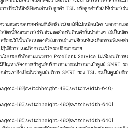
บลูกค้าเป็นนโยบายหลักต่อไป โดยในปี 2553 นี้บริษัทได้ใช้งบประม
จะให้สิทธิพิเศษสำหรับลูกค้า TSL หรือลูกค้าทั่วไปที่เข้ามาใช้บร
รับความสะดวกสบายพร้อมรับสิทธิประโยชน์ที่ไม่เหมือนใคร นอกจากแส
ัตรนี้ยังสามารถใช้รับส่วนลดสำหรับร้านค้าชั้นนำต่างๆ ใช้เป็นบัตร
ือจะใช้เป็นบัตรแสดงตัวในการเข้างานอีเวนท์และกิจกรรมพิเศษต่าง
ปฏิบัติการ และกิจกรรมเวิร์คชอปอีกมากมาย
ของนโยบายบริษัทตามแนวทาง Excellent Service ไม่เพียงบริการ
นแล้วมีปัญหาเรื่องการเข้าศูนย์บริการสามารถนำรถมาเข้าศูนย์ SMRT ข
งกล่าวเราจึงเชื่อมั่นว่าศูนย์บริการ SMRT ของ TSL จะเป็นศูนย์บริก
mageid=182|switchheight=480|switchwidth=640}
mageid=183|switchheight=480|switchwidth=640}
mageid=185|switchheight=480|switchwidth=640}