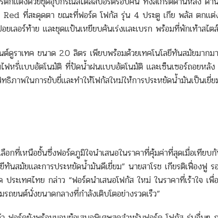
ารตกแต่งด้วยชุดอุปกรณ์สไตล์สปอร์ตรอบคัน ทั้งสเกิร์ตด้านหลัง ด้าน
Red ที่สะดุดตา ขณะที่ฟอร์ด โฟกัส รุ่น 4 ประตู เกีย พลัส ตกแต่ง
ปอยเลอร์ท้าย และชุดแป้นเหยียบคันเร่งและเบรก พร้อมที่พักเท้าสไตล
องยนต์ดูราเทค ขนาด 2.0 ลิตร เพียบพร้อมด้วยเทคโนโลยีทันสมัยมากม
หรี่แบบอัตโนมัติ ที่ปัดน้ำฝนแบบอัตโนมัติ และเซ็นเซอร์ถอยหลัง 
สิทธิภาพในการขับขี่และทำให้โฟกัสใหม่ให้การประหยัดน้ำมันเป็นเยี่ย
อกที่เหนือชั้นซึ่งฟอร์ดภูมิใจนำเสนอในราคาที่คุ้มค่าที่สุดเมื่อเทียบ
ยีทันสมัยและการประหยัดน้ำมันดีเยี่ยม” นายสาโรช เกียรติเฟื่องฟู ร
ระเทศไทย กล่าว “ฟอร์ดนำเสนอโฟกัส ใหม่ ในราคาที่เร้าใจ เพื่อเ
่มรถยนต์นั่งขนาดกลางที่กำลังเติบโตอย่างรวดเร็ว”
้ว ฟอร์ดยังพร้อมมอบข้อเสนอพิเศษสุดสำหรับฟอร์ด โฟกัส รุ่นอื่นๆ