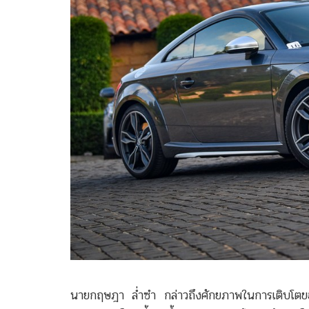
นายกฤษฎา ล่ำซำ กล่าวถึงศักยภาพในการเติบโตของแ