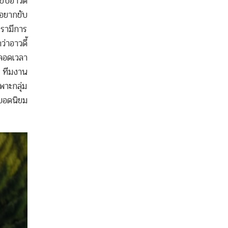
ับอาวดี้
่อยากขับ
เรามีการ
่าอาวดี้
่ตลอดเวลา
ว ทีมงาน
พาะกลุ่ม
นยอดนิยม