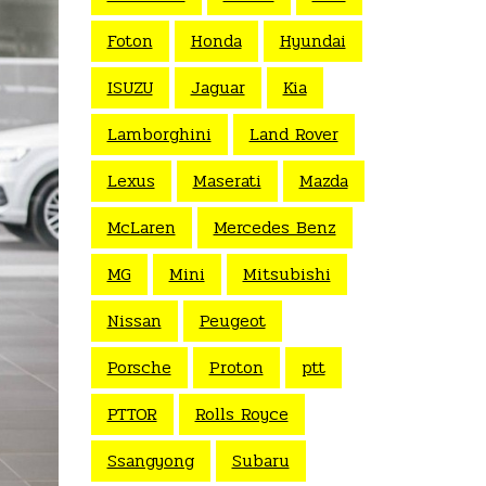
Foton
Honda
Hyundai
ISUZU
Jaguar
Kia
Lamborghini
Land Rover
Lexus
Maserati
Mazda
McLaren
Mercedes Benz
MG
Mini
Mitsubishi
Nissan
Peugeot
Porsche
Proton
ptt
PTTOR
Rolls Royce
Ssangyong
Subaru