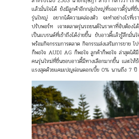
สำหรับในปี 2563 นายกฤษฎา ล่ำซำ กล่าวว่า เราจะยัง
แล้วมั่นใจได้ ยังมีลูกค้าอีกกลุ่มใหญ่ที่รออาวดี้
รุ่นใหญ่ อยากได้ความคล่องตัว จะทำอย่างไรที่เราจ
ปรับพอร์ท เจาะตลาดรุ่นรถยนต์ในราคาที่จับต้องได้ เร
เป็นแบรนด์ที่เข้าถึงได้ง่ายขึ้น ขับอาวดี้แล้วรู้สึก
พร้อมกิจกรรมการตลาด กิจกรรมส่งเสริมการขาย โปรโมช
ก็พอใจ AUDI AG ก็พอใจ ลูกค้าก็พอใจ ล่าสุดได้มี
คนรุ่นใหม่ที่ชื่นชอบอาวดี้มีทางเลือกมากขึ้น แล
แรงสุดด้วยแคมเปญผ่อนดอกเบี้ย 0% นานถึง 7 ปี