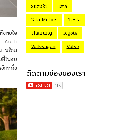
Suzuki
Tata
Tata Motors
Tesla
พึงพอใจ
Thairung
Toyota
ปิด Audi
Volkwagen
Volvo
อง พร้อม
วดี้ในงบ
ีกหนึ่ง
ติดตามช่องของเรา