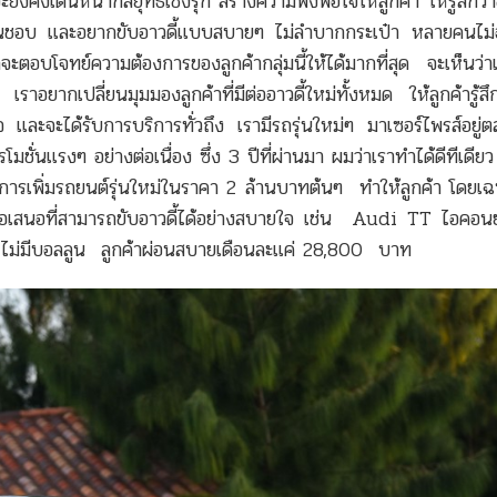
คงเดินหน้ากลยุทธ์เชิงรุก สร้างความพึงพอใจให้ลูกค้า ให้รู้สึกว่าข
รุ่นที่ชื่นชอบ และอยากขับอาวดี้แบบสบายๆ ไม่ลำบากกระเป๋า หลายคนไม
ะตอบโจทย์ความต้องการของลูกค้ากลุ่มนี้ให้ได้มากที่สุด จะเห็นว่า
าอยากเปลี่ยนมุมมองลูกค้าที่มีต่ออาวดี้ใหม่ทั้งหมด ให้ลูกค้ารู้สึกว
มั่นใจ และจะได้รับการบริการทั่วถึง เรามีรถรุ่นใหม่ๆ มาเซอร์ไพรส์อยู
ั่นแรงๆ อย่างต่อเนื่อง ซึ่ง 3 ปีที่ผ่านมา ผมว่าเราทำได้ดีทีเดีย
การเพิ่มรถยนต์รุ่นใหม่ในราคา 2 ล้านบาทต้นๆ ทำให้ลูกค้า โดยเฉ
ะให้ข้อเสนอที่สามารถขับอาวดี้ได้อย่างสบายใจ เช่น Audi TT ไอคอ
 ไม่มีบอลลูน ลูกค้าผ่อนสบายเดือนละแค่ 28,800 บาท