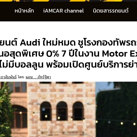
หน้าหลัก
iAMCAR channel
นิตยสารรถยนต์
นต์ Audi ใหม่หมด ชูโรงกองทัพรถรุ่
สนอสุดพิเศษ 0% 7 ปีในงาน Motor 
ม่มีบอลลูน พร้อมเปิดศูนย์บริการย่า
ชาสัมพันธ์
โดย
แอน .. ภัทร์ฐิตา