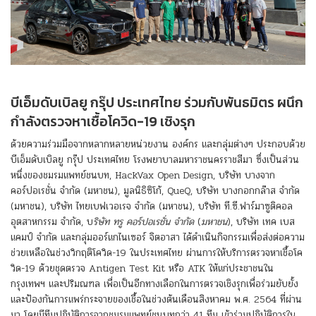
บีเอ็มดับเบิลยู กรุ๊ป ประเทศไทย ร่วมกับพันธมิตร ผนึก
กำลังตรวจหาเชื้อโควิด-19 เชิงรุก
ด้วยความร่วมมือจากหลากหลายหน่วยงาน องค์กร และกลุ่มต่างๆ ประกอบด้วย
บีเอ็มดับเบิลยู กรุ๊ป ประเทศไทย โรงพยาบาลมหาราชนครราชสีมา ซึ่งเป็นส่วน
หนึ่งของชมรมแพทย์ชนบท, HackVax Open Design, บริษัท บางจาก
คอร์ปอเรชั่น จำกัด (มหาชน), มูลนิธิซิโก้, QueQ, บริษัท บางกอกกล๊าส จำกัด
(มหาชน), บริษัท ไทยเบฟเวอเรจ จำกัด (มหาชน), บริษัท ที.ซี.ฟาร์มาซูติคอล
อุตสาหกรรม จำกัด, บ
ริษัท ทรู คอร์ปอเรชั่น จำกัด
(
มหาชน
), บริษัท เทค เบส
แคมป์ จำกัด และกลุ่มออร์แกไนเซอร์ จิตอาสา ได้ดำเนินกิจกรรมเพื่อส่งต่อความ
ช่วยเหลือในช่วงวิกฤติโควิด-19 ในประเทศไทย ผ่านการให้บริการตรวจหาเชื้อโค
วิด-19 ด้วยชุดตรวจ Antigen Test Kit หรือ ATK ให้แก่ประชาชนใน
กรุงเทพฯ และปริมณฑล เพื่อเป็นอีกทางเลือกในการตรวจเชิงรุกเพื่อร่วมยับยั้ง
และป้องกันการแพร่กระจายของเชื้อในช่วงต้นเดือนสิงหาคม พ.ศ. 2564 ที่ผ่าน
มา โดยมีทีมปฏิบัติการจากชมรมแพทย์ชนบทกว่า 41 ทีม เข้าร่วมปฏิบัติการใน