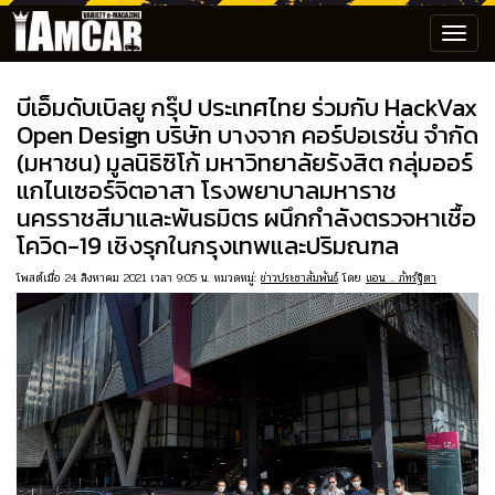
Toggl
navig
บีเอ็มดับเบิลยู กรุ๊ป ประเทศไทย ร่วมกับ HackVax
Open Design บริษัท บางจาก คอร์ปอเรชั่น จำกัด
(มหาชน) มูลนิธิซิโก้ มหาวิทยาลัยรังสิต กลุ่มออร์
แกไนเซอร์จิตอาสา โรงพยาบาลมหาราช
นครราชสีมาและพันธมิตร ผนึกกำลังตรวจหาเชื้อ
โควิด-19 เชิงรุกในกรุงเทพและปริมณฑล
โพสต์เมื่อ 24 สิงหาคม 2021 เวลา 9:05 น. หมวดหมู่:
ข่าวประชาสัมพันธ์
โดย
แอน .. ภัทร์ฐิตา