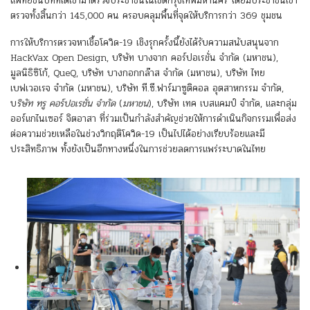
แพทย์ชนบทที่ได้เข้ามาตรวจประชาชนในเขตกรุงเทพมหานคร โดยมีประชาชนเข้า
ตรวจทั้งสิ้นกว่า 145,000 คน ครอบคลุมพื้นที่จุดให้บริการกว่า 369 ชุมชน
การให้บริการตรวจหาเชื้อโควิด-19 เชิงรุกครั้งนี้ยังได้รับความสนับสนุนจาก
HackVax Open Design, บริษัท บางจาก คอร์ปอเรชั่น จำกัด (มหาชน),
มูลนิธิซิโก้, QueQ, บริษัท บางกอกกล๊าส จำกัด (มหาชน), บริษัท ไทย
เบฟเวอเรจ จำกัด (มหาชน), บริษัท ที.ซี.ฟาร์มาซูติคอล อุตสาหกรรม จำกัด,
บ
ริษัท ทรู คอร์ปอเรชั่น จำกัด
(
มหาชน
), บริษัท เทค เบสแคมป์ จำกัด, และกลุ่ม
ออร์แกไนเซอร์ จิตอาสา ที่ร่วมเป็นกำลังสำคัญช่วยให้การดำเนินกิจกรรมเพื่อส่ง
ต่อความช่วยเหลือในช่วงวิกฤติโควิด-19 เป็นไปได้อย่างเรียบร้อยและมี
ประสิทธิภาพ ทั้งยังเป็นอีกทางหนึ่งในการช่วยลดการแพร่ระบาดในไทย