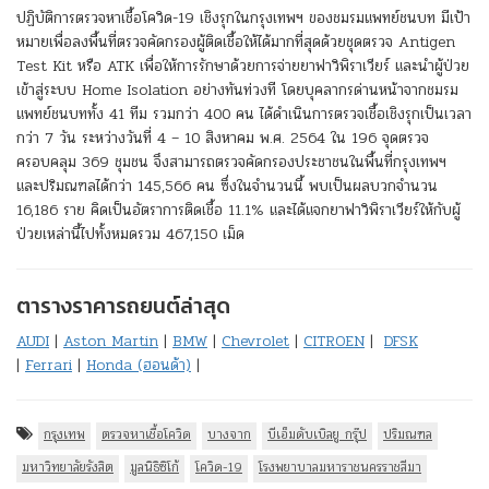
ปฏิบัติการตรวจหาเชื้อโควิด-19 เชิงรุกในกรุงเทพฯ ของชมรมแพทย์ชนบท มีเป้า
หมายเพื่อลงพื้นที่ตรวจคัดกรองผู้ติดเชื้อให้ได้มากที่สุดด้วยชุดตรวจ Antigen
Test Kit หรือ ATK เพื่อให้การรักษาด้วยการจ่ายยาฟาวิพิราเวียร์ และนำผู้ป่วย
เข้าสู่ระบบ Home Isolation อย่างทันท่วงที โดยบุคลากรด่านหน้าจากชมรม
แพทย์ชนบททั้ง 41 ทีม รวมกว่า 400 คน ได้ดำเนินการตรวจเชื้อเชิงรุกเป็นเวลา
กว่า 7 วัน ระหว่างวันที่ 4 – 10 สิงหาคม พ.ศ. 2564 ใน 196 จุดตรวจ
ครอบคลุม 369 ชุมชน จึงสามารถตรวจคัดกรองประชาชนในพื้นที่กรุงเทพฯ
และปริมณฑลได้กว่า 145,566 คน ซึ่งในจำนวนนี้ พบเป็นผลบวกจำนวน
16,186 ราย คิดเป็นอัตราการติดเชื้อ 11.1% และได้แจกยาฟาวิพิราเวียร์ให้กับผู้
ป่วยเหล่านี้ไปทั้งหมดรวม 467,150 เม็ด
ตารางราคารถยนต์ล่าสุด
AUDI
|
Aston Martin
|
BMW
|
Chevrolet
|
CITROEN
|
DFSK
|
Ferrari
|
Honda (ฮอนด้า)
|
กรุงเทพ
ตรวจหาเชื้อโควิด
บางจาก
บีเอ็มดับเบิลยู กรุ๊ป
ปริมณฑล
มหาวิทยาลัยรังสิต
มูลนิธิซิโก้
โควิด-19
โรงพยาบาลมหาราชนครราชสีมา