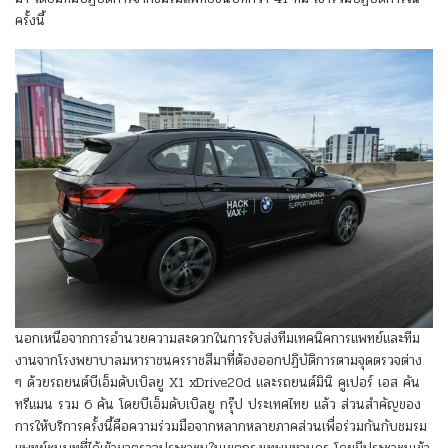
ครั้งนี้
นอกเหนือจากการอำนวยความสะดวกในการรับส่งทีมเทคนิคการแพทย์และทีม
งานจากโรงพยาบาลมหาราชนครราชสีมาที่ต้องออกปฏิบัติการตามจุดตรวจต่าง
ๆ ด้วยรถยนต์บีเอ็มดับเบิลยู X1 xDrive20d และรถยนต์มินิ คูเปอร์ เอส คัน
ทรีแมน รวม 6 คัน โดยบีเอ็มดับเบิลยู กรุ๊ป ประเทศไทย แล้ว ส่วนสำคัญของ
การให้บริการครั้งนี้คือความร่วมมือจากหลากหลายภาคส่วนเพื่อร่วมกันกับชมรม