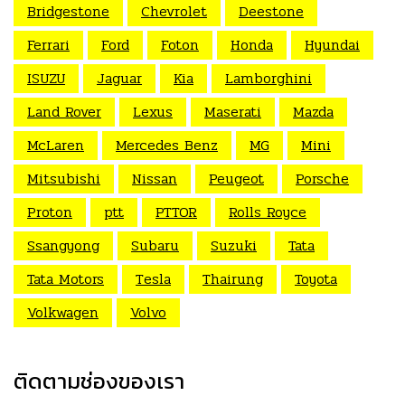
Bridgestone
Chevrolet
Deestone
Ferrari
Ford
Foton
Honda
Hyundai
ISUZU
Jaguar
Kia
Lamborghini
Land Rover
Lexus
Maserati
Mazda
McLaren
Mercedes Benz
MG
Mini
Mitsubishi
Nissan
Peugeot
Porsche
Proton
ptt
PTTOR
Rolls Royce
Ssangyong
Subaru
Suzuki
Tata
Tata Motors
Tesla
Thairung
Toyota
Volkwagen
Volvo
ติดตามช่องของเรา