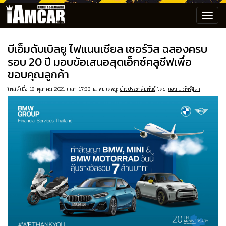
Toggl
navig
บีเอ็มดับเบิลยู ไฟแนนเชียล เซอร์วิส ฉลองครบ
รอบ 20 ปี มอบข้อเสนอสุดเอ็กซ์คลูซีฟเพื่อ
ขอบคุณลูกค้า
โพสต์เมื่อ 18 ตุลาคม 2021 เวลา 17:33 น. หมวดหมู่:
ข่าวประชาสัมพันธ์
โดย
แอน .. ภัทร์ฐิตา