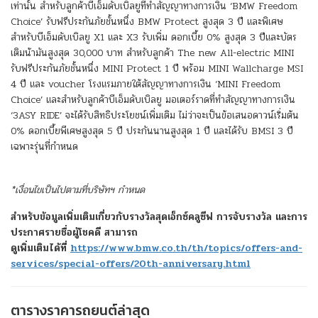
เท่านั้น สำหรับลูกค้าบีเอ็มดับเบิลยูที่ทำสัญญาทางการเงิน ‘BMW Freedom
Choice’ รับฟรีประกันภัยชั้นหนึ่ง BMW Protect สูงสุด 3 ปี และพิเศษ
สำหรับบีเอ็มดับเบิลยู X1 และ X3 รับเพิ่ม ดอกเบี้ย 0% สูงสุด 3 ปีและบัตร
เติมน้ามันสูงสุด 30,000 บาท สำหรับลูกค้า The new All-electric MINI
รับฟรีประกันภัยชั้นหนึ่ง MINI Protect 1 ปี พร้อม MINI Wallcharge MSI
4 ปี และ voucher โรงแรมภายใต้สัญญาทางการเงิน ‘MINI Freedom
Choice’ และสำหรับลูกค้าบีเอ็มดับเบิลยู มอเตอร์ราดที่ทำสัญญาทางการเงิน
‘3ASY RIDE’ จะได้รับสิทธิประโยชน์เพิ่มเติม ไม่ว่าจะเป็นข้อเสนอดาวน์เริ่มต้น
0% ดอกเบี้ยพีเศษสูงสุด 5 ปี ประกันนานสูงสุด 1 ปี และได้รับ BMSI 3 ปี
เฉพาะรุ่นที่กำหนด
*เงื่อนไขเป็นไปตามที่บริษัทฯ กำหนด
สำหรับข้อมูลเพิ่มเติมเกี่ยวกับรางวัลสุดเอ็กซ์คลูซีฟ การจับรางวัล และการ
ประกาศรายชื่อผู้โชคดี สามารถ
ดูเพิ่มเติมได้ที่
https://www.bmw.co.th/th/topics/offers-and-
services/special-offers/20th-anniversary.html
ตารางราคารถยนต์ล่าสุด