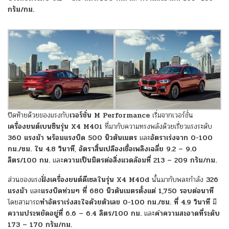
กรัม/กม.
ปิดท้ายด้วยของแรงกับ
เวอร์ชั่น M Performance
เริ่มจากเวอร์ชั่น
เครื่องยนต์เบนซินรุ่น X4 M40i
ที่มากับความทรงพลังด้วยเรี่ยวแรงระดับ
360 แรงม้า พร้อมแรงบิด 500 นิวตันเมตร
และ
อัตราเร่งจาก 0-100
กม./ชม. ใน 4.8 วินาที
,
อัตราสิ้นเปลืองเชื้อเพลิงเฉลี่ย 9.2 – 9.0
ลิตร/100 กม.
และ
ความเป็นมิตรต่อสิ่งแวดล้อมที่ 213 – 209 กรัม/กม.
ส่วนของแรง
ฝั่งเครื่องยนต์ดีเซลในรุ่น X4 M40d
นั้นมากับพละกำลัง
326
แรงม้า
และ
แรงบิดท่วมๆ ที่ 680 นิวตันเมตรตั้งแต่ 1,750 รอบต่อนาที
โดยสามารถ
ทำอัตราเร่งสะใจด้วยตัวเลข 0-100 กม./ชม. ที่ 4.9 วินาที
มี
ความประหยัดอยู่ที่ 6.6 – 6.4 ลิตร/100 กม.
และ
ค่าความสะอาดที่ระดับ
173 – 170 กรัม/กม.