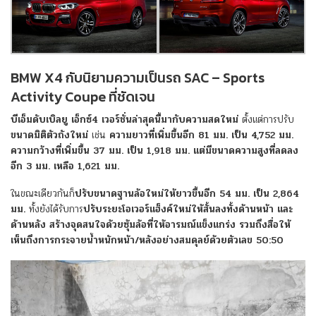
BMW X4 กับนิยามความเป็นรถ SAC – Sports
Activity Coupe ที่ชัดเจน
บีเอ็มดับเบิลยู เอ็กซ์4 เวอร์ชั่นล่าสุดนี้มากับความสดใหม่
ตั้งแต่การปรับ
ขนาดมิติตัวถังใหม่
เช่น
ความยาวที่เพิ่มขึ้นอีก 81 มม. เป็น 4,752 มม.
ความกว้างที่เพิ่มขึ้น 37 มม. เป็น 1,918 มม. แต่มีขนาดความสูงที่ลดลง
อีก 3 มม. เหลือ 1,621 มม.
ในขณะเดียวกันก็
ปรับขนาดฐานล้อใหม่ให้ยาวขึ้นอีก 54 มม. เป็น 2,864
มม.
ทั้งยังได้รับการ
ปรับระยะโอเวอร์แฮ็งค์ใหม่ให้สั้นลงทั้งด้านหน้า และ
ด้านหลัง
สร้างจุดสนใจด้วยซุ้มล้อที่ให้อารมณ์แข็งแกร่ง รวมถึงสื่อให้
เห็นถึงการกระจายน้ำหนักหน้า/หลังอย่างสมดุลย์ด้วยตัวเลข 50:50