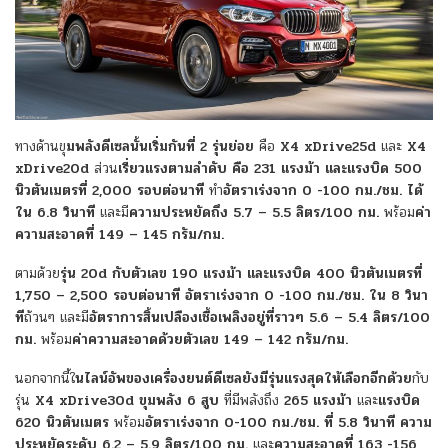
ทางด้านขุ
มพลังดีเซลนั้นเริ่มกันที่ 2 รุ่นย่อย
คือ
X4 xDrive25d
และ
X4
xDrive20d
ส่วน
เรี่ยวแรงตามลำดับ คือ 231 แรงม้า และแรงบิด 500
นิวตันเมตรที่ 2,000 รอบต่อนาที
ทำ
อัตราเร่งจาก 0 -100 กม./ชม. ได้
ใน 6.8 วินาที
และมี
ความประหยัดถึง 5.7 – 5.5 ลิตร/100 กม.
พร้อม
ค่า
ความสะอาดที่ 149 – 145 กรัม/กม.
ตามด้วย
รุ่น 20d กับตัวเลข 190 แรงม้า และแรงบิด 400 นิวตันเมตรที่
1,750 – 2,500 รอบต่อนาที อัตราเร่งจาก 0 -100 กม./ชม. ใน 8 วินา
ที
ถ้วนๆ และมี
อัตราการสิ้นเปลืองเชื้อเพลิงอยู่ที่ราวๆ 5.6 – 5.4 ลิตร/100
กม.
พร้อม
ค่าความสะอาดด้วยตัวเลข 149 – 142 กรัม/กม.
นอกจากนี้ใ
นไลน์อัพของเครื่องยนต์ดีเซลยังมีรุ่นแรงสุดให้เลือกอีกด้วย
กับ
รุ่น
X4 xDrive30d
ขุมพลัง 6 สูบ
ที่มีพลังถึง
265 แรงม้า
และ
แรงบิด
620 นิวตันเมตร
พร้อม
อัตราเร่งจาก 0-100 กม./ชม. ที่ 5.8 วินาที
ความ
ประหยัดระดับ 6.2 – 5.9 ลิตร/100 กม.
และ
ความสะอาดที่ 163 -156