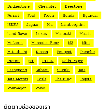
Bridgestone
Chevrolet
Deestone
Ferrari
Ford
Foton
Honda
Hyundai
ISUZU
Jaguar
Kia
Lamborghini
Land Rover
Lexus
Maserati
Mazda
McLaren
Mercedes Benz
MG
Mini
Mitsubishi
Nissan
Peugeot
Porsche
Proton
ptt
PTTOR
Rolls Royce
Ssangyong
Subaru
Suzuki
Tata
Tata Motors
Tesla
Thairung
Toyota
Volkwagen
Volvo
ติดตามช่องของเรา