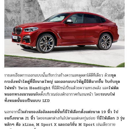
รายละเอียดการออกแบบนั้นเรียกว่าสร้างความสะดุดตาได้ดีทีเดียว ด้วย
ชุด
กระจังหน้าไตคู่ที่มีขนาดใหญ่ และออกแบบให้ดูมีมิติมากขึ้น รับกับชุด
ไฟหน้า Twin Headlight
ที่มีดีไซน์เปี่ยมด้วยความทรงพลัง และ
ไฟตัด
หมอกทรงแนวนอน
ติดตั้งบริเวณช่องดักอากาศกันชนหน้า โดย
ระบบไฟ
ทั้งหมดนั้นจะเป็นแบบ LED
นอกจากนี้ใ
นส่วนของล้ออัลลอยด์นั้นก็มีให้เลือกตั้งแต่ขนาด 19 นิ้ว ไป
จนถึงขนาด 21 นิ้ว
โดยจะแตกต่างกันไปตามแต่ะละรุ่นย่อย ที่
มีให้เลือก 3 รุ่น
หลักๆ คือ xLine, M Sport X และเวอร์ชั่น M Sport
เช่นเดียวราย