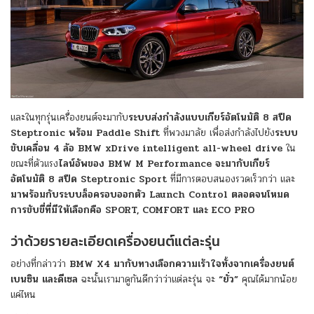
และในทุกรุ่นเครื่องยนต์จะมากับ
ระบบส่งกำลังแบบเกียร์อัตโนมัติ 8 สปีด
Steptronic พร้อม Paddle Shift
ที่พวงมาลัย เพื่อส่งกำลังไปยัง
ระบบ
ขับเคลื่อน 4 ล้อ BMW xDrive intelligent all-wheel drive
ใน
ขณะที่ตัวแรง
ไลน์อัพของ BMW M Performance จะมากับเกียร์
อัตโนมัติ 8 สปีด Steptronic Sport
ที่มีการตอบสนองรวดเร็วกว่า และ
มาพร้อมกับระบบล็อครอบออกตัว Launch Control ตลอดจนโหมด
การขับขี่ที่มีให้เลือกคือ SPORT, COMFORT และ ECO PRO
ว่าด้วยรายละเอียดเครื่องยนต์แต่ละรุ่น
อย่างที่กล่าวว่า
BMW X4 มากับทางเลือกความเร้าใจทั้งจากเครื่องยนต์
เบนซิน และดีเซล
ฉะนั้นเรามาดูกันดีกว่าว่าแต่ละรุ่น จะ
“ยั่ว”
คุณได้มากน้อย
แค่ไหน