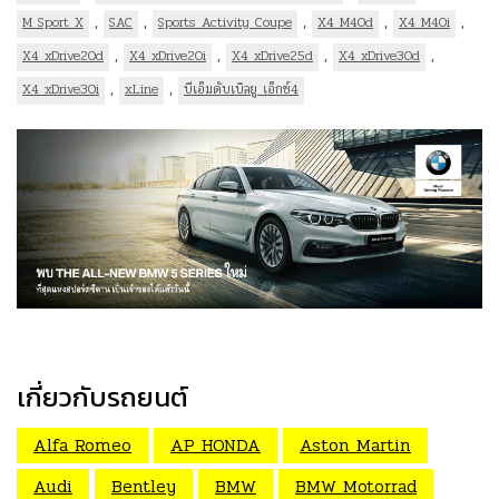
,
,
,
,
,
M Sport X
SAC
Sports Activity Coupe
X4 M40d
X4 M40i
,
,
,
,
X4 xDrive20d
X4 xDrive20i
X4 xDrive25d
X4 xDrive30d
,
,
X4 xDrive30i
xLine
บีเอ็มดับเบิลยู เอ็กซ์4
เกี่ยวกับรถยนต์
Alfa Romeo
AP HONDA
Aston Martin
Audi
Bentley
BMW
BMW Motorrad