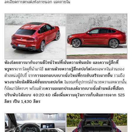
ละเอียดการตกแต่งทั้งภายนอก และภายใน
ห้องโดยสารมากับงานดีไซน์ใหม่ที่เน้นความทันสมัย และความรู้สึกที่
หรูหรา
จากวัสดุที่นำมาใช้
ผสานด้วยความรู้สึกสปอร์ต
โดยเฉพาะในส่วนของ
ตำแหน่งผู้ขับขี่ จาก
การออกแบบเบาะนั่งใหม่ที่กระชับสรีระมากขึ้น
รวมถึง
พวงมาลัยมัลติฟังค์ชั่นแบบสปอร์ต
ในขณะที่อุปกรณ์อำนวยความสะดวกนั้น
ก็จัดมาให้ครบๆ พร้อมด้วย
ความอเนกประสงค์จากเบาะนั่งด้านหลังที่เลือก
ปรับพับได้แบบ 40:20:40 เพื่อเพิ่มความจุในการเก็บสัมภาระจาก 525
ลิตร เป็น 1,430 ลิตร