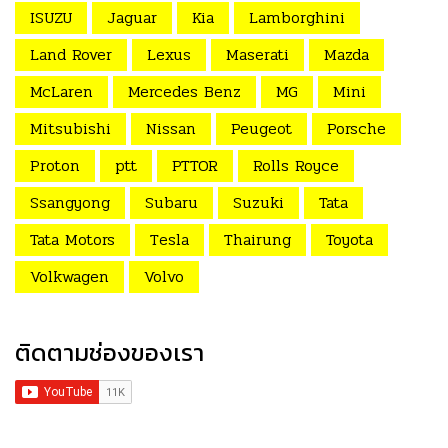
ISUZU
Jaguar
Kia
Lamborghini
Land Rover
Lexus
Maserati
Mazda
McLaren
Mercedes Benz
MG
Mini
Mitsubishi
Nissan
Peugeot
Porsche
Proton
ptt
PTTOR
Rolls Royce
Ssangyong
Subaru
Suzuki
Tata
Tata Motors
Tesla
Thairung
Toyota
Volkwagen
Volvo
ติดตามช่องของเรา