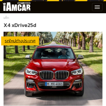
Toggl
navig
แท็ก:
X4 xDrive25d
รถใหม่ต่างประเทศ