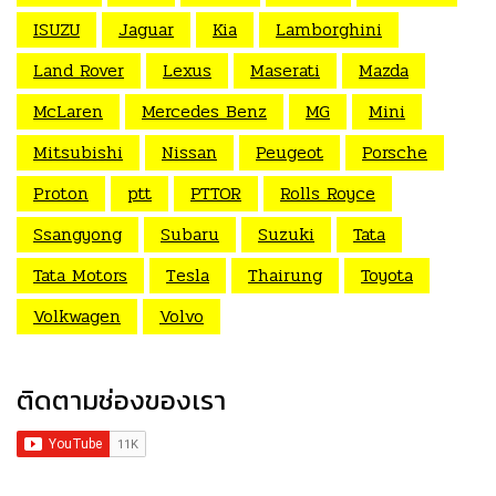
ISUZU
Jaguar
Kia
Lamborghini
Land Rover
Lexus
Maserati
Mazda
McLaren
Mercedes Benz
MG
Mini
Mitsubishi
Nissan
Peugeot
Porsche
Proton
ptt
PTTOR
Rolls Royce
Ssangyong
Subaru
Suzuki
Tata
Tata Motors
Tesla
Thairung
Toyota
Volkwagen
Volvo
ติดตามช่องของเรา