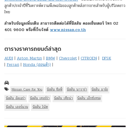
ลูกค้าประจำปีที่วิเคราะห์ความพึงพอใจของลูกค้าหลังการขายสำหรับผู้บริโภคชาว
ไทย
สำหรับข้อมูลเพิ่มเติม สามารถติดต่อได้ที่นิสสัน คอลเซ็นเตอร์ โทร 02
401 9600 หรือที่เว็บไซต์
www.nissan.co.th
ตารางราคารถยนต์ล่าสุด
AUDI
|
Aston Martin
|
BMW
|
Chevrolet
|
CITROEN
|
DFSK
|
Ferrari
|
Honda (ฮอนด้า)
|
Nissan Care for You
นิสสัน ซิลฟี่
นิสสัน นาวาร่า
นิสสัน มาร์ช
นิสสัน อัลเมร่า
นิสสัน เทอร์ร่า
นิสสัน เทียน่า
นิสสัน เอ็กซ์เทรล
นิสสัน เออร์แวน
นิสสัน โน๊ต