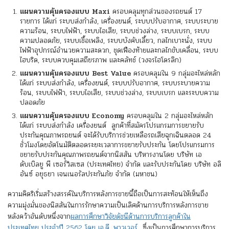
แผนความคุ้มครองแบบ
Maxi
ครอบคลุมทุกส่วนของรถยนต์ 17
รายการ ได้แก่ ระบบส่งกำลัง, เครื่องยนต์, ระบบปรับอากาศ, ระบบระบาย
ความร้อน, ระบบไฟฟ้า, ระบบไอเสีย, ระบบช่วงล่าง, ระบบเบรก, ระบบ
ความปลอดภัย, ระบบเชื้อเพลิง, ระบบบังคับเลี้ยว, กลไกเบาะนั่ง, ระบบ
ไฟฟ้าอุปกรณ์อำนวยความสะดวก, ชุดเฟืองท้ายและกลไกขับเคลื่อน, ระบบ
ไฮบริด, ระบบควบคุมเสถียรภาพ และคลัทช์ (วงจรไฮโดรลิก)
แผนความคุ้มครองแบบ
Best Value
ครอบคลุมใน 9 กลุ่มอะไหล่หลัก
ได้แก่ ระบบส่งกำลัง, เครื่องยนต์, ระบบปรับอากาศ, ระบบระบายความ
ร้อน, ระบบไฟฟ้า, ระบบไอเสีย, ระบบช่วงล่าง, ระบบเบรก และระบบความ
ปลอดภัย
แผนความคุ้มครองแบบ
Economy
ครอบคลุมใน 2 กลุ่มอะไหล่หลัก
ได้แก่ ระบบส่งกำลัง เครื่องยนต์ ลูกค้าที่สมัครโปรแกรมการขยายรับ
ประกันคุณภาพรถยนต์ จะได้รับบริการช่วยเหลือรถเสียฉุกเฉินตลอด 24
ชั่วโมงโดยอัตโนมัติตลอดระยะเวลาการขยายรับประกัน โดยโปรแกรมการ
ขยายรับประกันคุณภาพรถยนต์จากนิสสัน บริหารงานโดย บริษัท เอ
ดับเบิลยู พี เซอร์วิสเซส (ประเทศไทย) จำกัด และรับประกันโดย บริษัท อลิ
อันซ์ อยุธยา เจนเนอรัลประกันภัย จำกัด (มหาชน)
ความคิดริเริ่มสร้างสรรค์ในบริการหลังการขายนี้ถือเป็นการสะท้อนให้เห็นถึง
ความมุ่งมั่นของนิสสันในการรักษาความเป็นเลิศด้านการบริการหลังการขาย
หลังคว้าอันดับหนึ่งจาก
ผลการศึกษาวิจัยดัชนีด้านการบริการลูกค้าใน
ประเทศไทย ประจำปี 2562 โดย เจ.ดี. พาวเวอร์
ซึ่งเป็นการศึกษาการบริการ