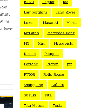
Awards
ISUZU
Jaguar
Kia
วัลที่
Lamborghini
Land Rover
ี่ได้รับ
Lexus
Maserati
Mazda
รักษ์ป่า
ตท. ในการ
McLaren
Mercedes Benz
MG
Mini
Mitsubishi
Nissan
Peugeot
Porsche
Proton
ptt
PTTOR
Rolls Royce
Ssangyong
Subaru
Suzuki
Tata
Tata Motors
Tesla