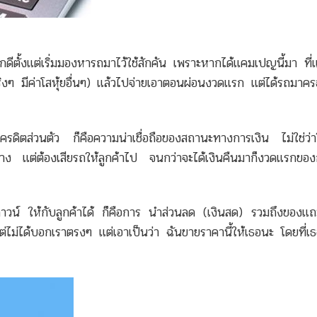
ึกดีตั้งแต่เริ่มมองหารถมาไว้ใช้สักคัน เพราะหากได้แคมเปญนี้มา ที่
(จริงๆ มีค่าโสหุ้ยอื่นๆ) แล้วไปจ่ายเอาตอนผ่อนงวดแรก แต่ได้รถมา
ป็นเครดิตส่วนตัว ก็คือความน่าเชื่อถือของสถานะทางการเงิน ไม่ใช่ว่า
อย่าง แต่ต้องเสียรถให้ลูกค้าไป จนกว่าจะได้เงินคืนมาก็งวดแรกขอ
าวน์ ให้กับลูกค้าได้ ก็คือการ นำส่วนลด (เงินสด) รวมถึงของแถม
ต่ไม่ได้บอกเราตรงๆ แต่เอาเป็นว่า ฉันขายราคานี้ให้เธอนะ โดยที่เธ