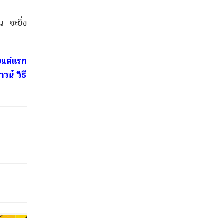
น จะยิ่ง
้งแต่แรก
วน์ วิธี