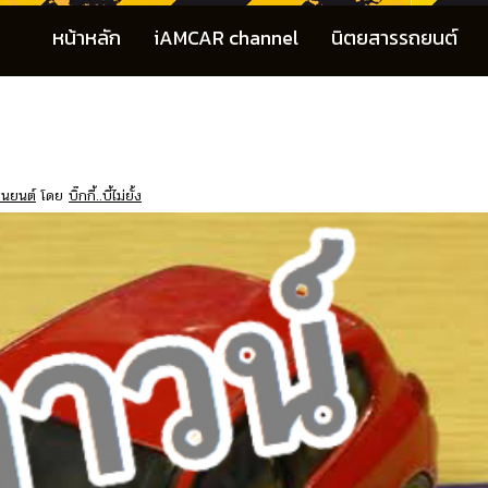
หน้าหลัก
iAMCAR channel
นิตยสารรถยนต์
านยนต์
โดย
บิ๊กกี้..บี้ไม่ยั้ง