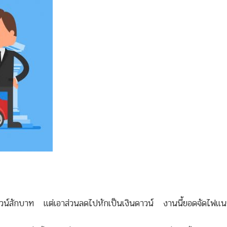
น์สักบาท แต่เอาส่วนลดไปหักเป็นเงินดาวน์ งานนี้ยอดจัดไฟแนน