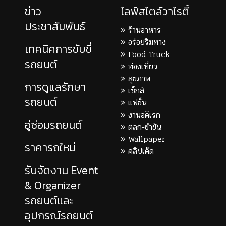
ข่าว
ไลฟ์สไตล์วาไรตี้
ประชาสัมพันธ์
ร้านอาหาร
อร่อยริมทาง
เทคนิคการขับขี่
Food Truck
รถยนต์
ท่องเที่ยว
สุขภาพ
การดูแลรักษา
เซ็กส์
รถยนต์
แฟชั่น
งานอดิเรก
อู่ซ่อมรถยนต์
ตลก-ขำขัน
Wallpaper
ราคารถใหม่
คลิปเด็ด
รับจัดงาน Event
& Organizer
รถยนต์และ
อุปกรณ์รถยนต์