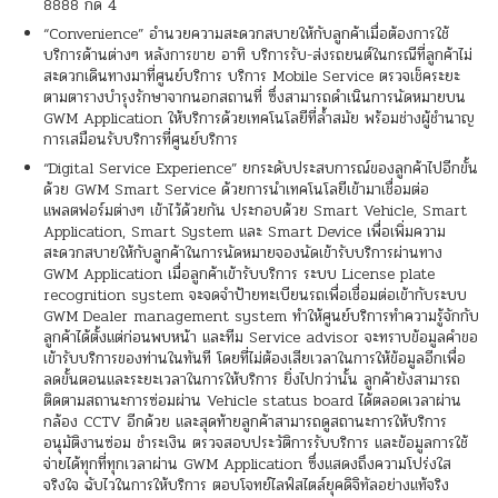
8888 กด 4
“Convenience” อำนวยความสะดวกสบายให้กับลูกค้าเมื่อต้องการใช้
บริการด้านต่างๆ หลังการขาย อาทิ บริการรับ-ส่งรถยนต์ในกรณีที่ลูกค้าไม่
สะดวกเดินทางมาที่ศูนย์บริการ บริการ Mobile Service ตรวจเช็คระยะ
ตามตารางบำรุงรักษาจากนอกสถานที่ ซึ่งสามารถดำเนินการนัดหมายบน
GWM Application ให้บริการด้วยเทคโนโลยีที่ล้ำสมัย พร้อมช่างผู้ชำนาญ
การเสมือนรับบริการที่ศูนย์บริการ
“Digital Service Experience” ยกระดับประสบการณ์ของลูกค้าไปอีกขั้น
ด้วย GWM Smart Service ด้วยการนำเทคโนโลยีเข้ามาเชื่อมต่อ
แพลตฟอร์มต่างๆ เข้าไว้ด้วยกัน ประกอบด้วย Smart Vehicle, Smart
Application, Smart System และ Smart Device เพื่อเพิ่มความ
สะดวกสบายให้กับลูกค้าในการนัดหมายจองนัดเข้ารับบริการผ่านทาง
GWM Application เมื่อลูกค้าเข้ารับบริการ ระบบ License plate
recognition system จะจดจำป้ายทะเบียนรถเพื่อเชื่อมต่อเข้ากับระบบ
GWM Dealer management system ทำให้ศูนย์บริการทำความรู้จักกับ
ลูกค้าได้ตั้งแต่ก่อนพบหน้า และทีม Service advisor จะทราบข้อมูลคำขอ
เข้ารับบริการของท่านในทันที โดยที่ไม่ต้องเสียเวลาในการให้ข้อมูลอีกเพื่อ
ลดขั้นตอนและระยะเวลาในการให้บริการ ยิ่งไปกว่านั้น ลูกค้ายังสามารถ
ติดตามสถานะการซ่อมผ่าน Vehicle status board ได้ตลอดเวลาผ่าน
กล้อง CCTV อีกด้วย และสุดท้ายลูกค้าสามารถดูสถานะการให้บริการ
อนุมัติงานซ่อม ชำระเงิน ตรวจสอบประวัติการรับบริการ และข้อมูลการใช้
จ่ายได้ทุกที่ทุกเวลาผ่าน GWM Application ซึ่งแสดงถึงความโปร่งใส
จริงใจ ฉับไวในการให้บริการ ตอบโจทย์ไลฟ์สไตล์ยุคดิจิทัลอย่างแท้จริง