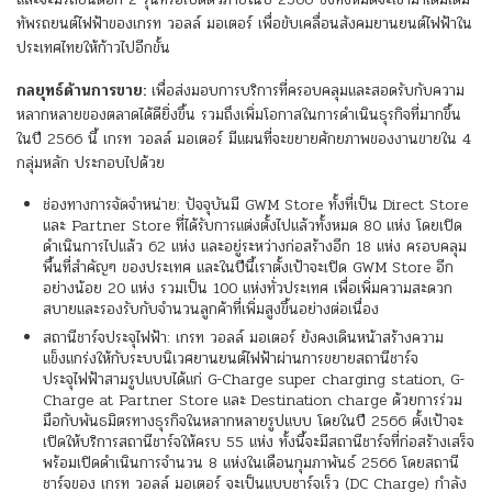
ทัพรถยนต์ไฟฟ้าของเกรท วอลล์ มอเตอร์ เพื่อขับเคลื่อนสังคมยานยนต์ไฟฟ้าใน
ประเทศไทยให้ก้าวไปอีกขั้น
กลยุทธ์ด้านการขาย:
เพื่อส่งมอบการบริการที่ครอบคลุมและสอดรับกับความ
หลากหลายของตลาดได้ดียิ่งขึ้น รวมถึงเพิ่มโอกาสในการดำเนินธุรกิจที่มากขึ้น
ในปี 2566 นี้ เกรท วอลล์ มอเตอร์ มีแผนที่จะขยายศักยภาพของงานขายใน 4
กลุ่มหลัก ประกอบไปด้วย
ช่องทางการจัดจำหน่าย: ปัจจุบันมี GWM Store ทั้งที่เป็น Direct Store
และ Partner Store ที่ได้รับการแต่งตั้งไปแล้วทั้งหมด 80 แห่ง โดยเปิด
ดำเนินการไปแล้ว 62 แห่ง และอยู่ระหว่างก่อสร้างอีก 18 แห่ง ครอบคลุม
พื้นที่สำคัญๆ ของประเทศ และในปีนี้เราตั้งเป้าจะเปิด GWM Store อีก
อย่างน้อย 20 แห่ง รวมเป็น 100 แห่งทั่วประเทศ เพื่อเพิ่มความสะดวก
สบายและรองรับกับจำนวนลูกค้าที่เพิ่มสูงขึ้นอย่างต่อเนื่อง
สถานีชาร์จประจุไฟฟ้า: เกรท วอลล์ มอเตอร์ ยังคงเดินหน้าสร้างความ
แข็งแกร่งให้กับระบบนิเวศยานยนต์ไฟฟ้าผ่านการขยายสถานีชาร์จ
ประจุไฟฟ้าสามรูปแบบได้แก่ G-Charge super charging station, G-
Charge at Partner Store และ Destination charge ด้วยการร่วม
มือกับพันธมิตรทางธุรกิจในหลากหลายรูปแบบ โดยในปี 2566 ตั้งเป้าจะ
เปิดให้บริการสถานีชาร์จให้ครบ 55 แห่ง ทั้งนี้จะมีสถานีชาร์จที่ก่อสร้างเสร็จ
พร้อมเปิดดำเนินการจำนวน 8 แห่งในเดือนกุมภาพันธ์ 2566 โดยสถานี
ชาร์จของ เกรท วอลล์ มอเตอร์ จะเป็นแบบชาร์จเร็ว (DC Charge) กำลัง