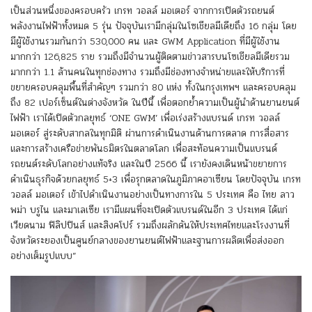
เป็นส่วนหนึ่งของครอบครัว เกรท วอลล์ มอเตอร์ จากการเปิดตัวรถยนต์
พลังงานไฟฟ้าทั้งหมด 5 รุ่น ปัจจุบันเรามีกลุ่มในโซเชียลมีเดียถึง 16 กลุ่ม โดย
มีผู้ใช้งานรวมกันกว่า 530,000 คน และ GWM Application ที่มีผู้ใช้งาน
มากกว่า 126,825 ราย รวมถึงมีจำนวนผู้ติดตามข่าวสารบนโซเชียลมีเดียรวม
มากกว่า 1.1 ล้านคนในทุกช่องทาง รวมถึงมีช่องทางจำหน่ายและให้บริการที่
ขยายครอบคลุมพื้นที่สำคัญๆ รวมกว่า 80 แห่ง ทั้งในกรุงเทพฯ และครอบคลุม
ถึง 82 เปอร์เซ็นต์ในต่างจังหวัด ในปีนี้ เพื่อตอกย้ำความเป็นผู้นำด้านยานยนต์
ไฟฟ้า เราได้เปิดตัวกลยุทธ์ ‘ONE GWM’ เพื่อเร่งสร้างแบรนด์ เกรท วอลล์
มอเตอร์ สู่ระดับสากลในทุกมิติ ผ่านการดำเนินงานด้านการตลาด การสื่อสาร
และการสร้างเครือข่ายพันธมิตรในตลาดโลก เพื่อสะท้อนความเป็นแบรนด์
รถยนต์ระดับโลกอย่างแท้จริง และในปี 2566 นี้ เรายังคงเดินหน้าขยายการ
ดำเนินธุรกิจด้วยกลยุทธ์ 5+3 เพื่อรุกตลาดในภูมิภาคอาเซียน โดยปัจจุบัน เกรท
วอลล์ มอเตอร์ เข้าไปดำเนินงานอย่างเป็นทางการใน 5 ประเทศ คือ ไทย ลาว
พม่า บรูไน และมาเลเซีย เรามีแผนที่จะเปิดตัวแบรนด์ในอีก 3 ประเทศ ได้แก่
เวียดนาม ฟิลิปปินส์ และสิงคโปร์ รวมถึงผลักดันให้ประเทศไทยและโรงงานที่
จังหวัดระยองเป็นศูนย์กลางของยานยนต์ไฟฟ้าและฐานการผลิตเพื่อส่งออก
อย่างเต็มรูปแบบ”