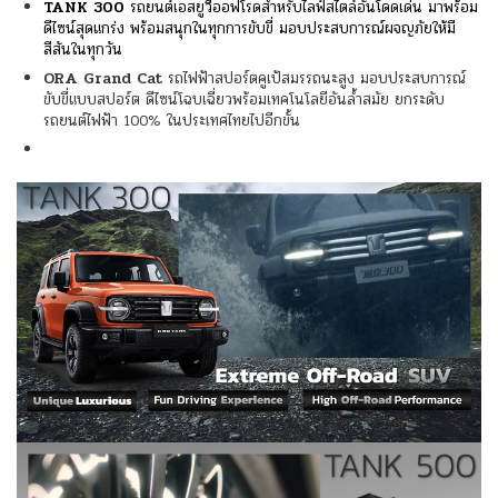
TANK 300
รถยนต์เอสยูวีออฟโรดสำหรับไลฟ์สไตล์อันโดดเด่น มาพร้อม
ดีไซน์สุดแกร่ง พร้อมสนุกในทุกการขับขี่ มอบประสบการณ์ผจญภัยให้มี
สีสันในทุกวัน
ORA Grand Cat
รถไฟฟ้าสปอร์ตคูเป้สมรรถนะสูง มอบประสบการณ์
ขับขี่แบบสปอร์ต ดีไซน์โฉบเฉี่ยวพร้อมเทคโนโลยีอันล้ำสมัย ยกระดับ
รถยนต์ไฟฟ้า 100% ในประเทศไทยไปอีกขั้น