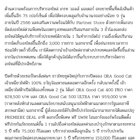
ด้านความพร้อมการบริหารอะไหล่ เกรท วอลล์ มอเตอร์ จะขยายพื้นที่คลังสินค้า
เพิ่มขึ้นอีก 75 เปอร์เซ็นต์ เพื่อให้ครอบคลุมกับจำนวนรถอย่างน้อย 9 รุ่น
ภายในปี 2566 และเสริมความพร้อมให้กับ Partner Store ด้วยการเพิ่มรอบ
จัดส่งอะไหล่ด่วนพิเศษในเขตกรุงเทพและปริมณฑลภายใน 3 ชั่วโมงและส่ง
อะไหล่ให้ศูนย์บริการทั่วประเทศได้ภายใน 1 วันทำการถัดไป รวมถึงเพิ่มปริมาณ
การจัดเก็บอะไหล่ขึ้นอีกถึง 3,000 รายการ นอกจากนี้ เพื่อย่นระยะเวลาการ
ซ่อมให้รวดเร็วยิ่งขึ้น เราได้ลดการนำเข้าอะไหล่จากต่างประเทศและจัดซื้อชิ้นส่วน
จากในประเทศแทน เพื่อให้ลูกค้าอุ่นใจได้มากขึ้นกับระบบการบริหารจัดการ
อะไหล่ที่มีประสิทธิภาพ
ปิดท้ายด้วยเซอร์ไพรส์แฟนๆ ชาวไทยชุดใหญ่กับการเปิดจอง ORA Good Cat
เจ้าเหมียวไฟฟ้า 100% ขวัญใจมหาชนตลอดกาลอีกครั้ง กลับมาครั้งนี้ เจ้า
เหมียวไฟฟ้าเปิดให้จองทั้งหมด 2 รุ่น ได้แก่ ORA Good Cat 400 PRO ราคา
828,500 บาท และ ORA Good Cat 500 ULTRA ราคา 959,000 บาท
(ราคาหลังหักส่วนลดตามนโยบายสนับสนุนรถไฟฟ้าตามมาตรการรัฐและภาษี
สรรพสามิต) นอกจากนี้ ผู้สั่งจองจะได้รับสิทธิประโยชน์มากมายภายใต้แคมเปญ
PREMIERE DEAL อาทิ ดอกเบี้ยพิเศษ ฟรี GWM โฮมชาร์จเจอร์พร้อมติดตั้ง
ฟรีประกันภัยรถยนต์ชั้น 1 รวมไปถึงค่าอะไหล่และค่าแรงบำรุงรักษาตามระยะทาง
5 ปี หรือ 75,000 กิโลเมตร บริการช่วยเหลือฉุกเฉิน 5 ปี การรับประกัน
คุณภาพรถใหม่ครอบคลุมระยะเวลา 5 ปี หรือระยะทาง 150,000 กิโลเมตร และ