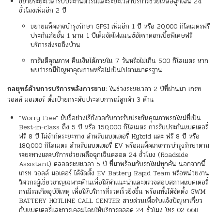
ขยายระยะเวลารับประกันตัวรถและระยะเวลาบริการช่วยเหลือฉุกเฉิน 24
ชั่วโมงเพิ่มอีก 2 ปี
ขยายแพ็คเกจบำรุงรักษา GPSI เพิ่มอีก 1 ปี หรือ 20,000 กิโลเมตรฟรี
ประกันภัยชั้น 1 นาน 1 ปีเต็มจัดไฟแนนซ์อัตราดอกเบี้ยพิเศษฟรี
บริการส่งรถถึงบ้าน
การันตีคุณภาพ คืนเงินได้ภายใน 7 วันหรือไม่เกิน 500 กิโลเมตร หาก
พบว่ารถมีปัญหาคุณภาพหรือไม่เป็นไปตามมาตรฐาน
กลยุทธ์ด้านการบริการหลังการขาย:
ในช่วงระยะเวลา 2 ปีที่ผ่านมา เกรท
วอลล์ มอเตอร์ ตั้งเป้ายกระดับประสบการณ์ลูกค้า 3 ด้าน
“Worry Free” ขับขี่อย่างไร้กังวลกับการรับประกันคุณภาพรถใหม่ที่เป็น
Best-in-class ถึง 5 ปี หรือ 150,000 กิโลเมตร การรับประกันแบตเตอรี่
ฟรี 8 ปี ไม่จำกัดระยะทาง สำหรับแบตเตอรี่ Hybrid และ ฟรี 8 ปี หรือ
180,000 กิโลเมตร สำหรับแบตเตอรี่ EV พร้อมแพ็คเกจการบำรุงรักษาตาม
ระยะทางและบริการช่วยเหลือฉุกเฉินตลอด 24 ชั่วโมง (Roadside
Assistant) ตลอดระยะเวลา 5 ปี ที่มาพร้อมกับรถใหม่ทุกคัน นอกจากนี้
เกรท วอลล์ มอเตอร์ ได้จัดตั้ง EV Battery Rapid Team หรือหน่วยงาน
วิศวกรผู้เชี่ยวชาญเฉพาะด้านเพื่อให้คำแนะนำและตรวจสอบสภาพแบตเตอรี่
กรณีรถเกิดอุบัติเหตุ เพื่อให้บริการที่รวดเร็วยิ่งขึ้น พร้อมทั้งได้จัดตั้ง GWM
BATTERY HOTLINE CALL CENTER สายด่วนเพื่อรับแจ้งปัญหาเกี่ยว
กับแบตเตอรี่และการเคลมโดยให้บริการตลอด 24 ชั่วโมง โทร 02-668-