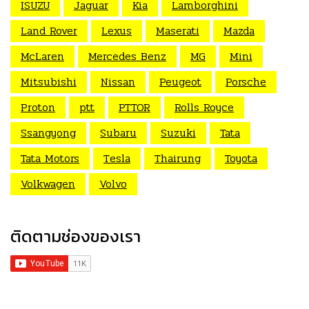
ISUZU
Jaguar
Kia
Lamborghini
Land Rover
Lexus
Maserati
Mazda
McLaren
Mercedes Benz
MG
Mini
Mitsubishi
Nissan
Peugeot
Porsche
Proton
ptt
PTTOR
Rolls Royce
Ssangyong
Subaru
Suzuki
Tata
Tata Motors
Tesla
Thairung
Toyota
Volkwagen
Volvo
ติดตามช่องของเรา