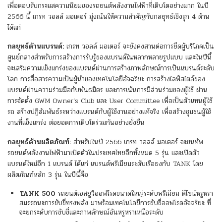
เพื่อตอบรับกระแสความนิยมของรถยนต์พลังงานไฟฟ้าที่เติบโตอย่างมาก ในปี
2566 นี้ เกรท วอลล์ มอเตอร์ มุ่งเน้นให้ความสำคัญกับกลยุทธ์เชิงรุก 4 ด้าน
ได้แก่
กลยุทธ์ด้านแบรนด์:
เกรท วอลล์ มอเตอร์ จะยังคงสานต่อการยึดผู้บริโภคเป็น
ศูนย์กลางสำหรับการสร้างการรับรู้ของแบรนด์ในหลากหลายรูปแบบ และในปีนี้
จะเสริมความแข็งแกร่งของแบรนด์ผ่านการสร้างภาพลักษณ์การเป็นแบรนด์ระดับ
โลก การสื่อสารความเป็นผู้นำของเทคโนโลยีอัจฉริยะ การสร้างไลฟ์สไตล์ของ
แบรนด์ผ่านความร่วมมือกับพันธมิตร และการเน้นการมีส่วนร่วมของผู้ใช้ ผ่าน
การจัดตั้ง GWM Owner’s Club และ User Committee เพื่อเป็นตัวแทนผู้ใช้
รถ สร้างปฏิสัมพันธ์ระหว่างแบรนด์กับผู้ใช้งานอย่างแท้จริง เพื่อสร้างชุมชนผู้ใช้
งานที่แข็งแกร่ง ต่อยอดการเติบโตร่วมกันอย่างยั่งยืน
กลยุทธ์ด้านผลิตภัณฑ์:
สำหรับในปี 2566 เกรท วอลล์ มอเตอร์ จะขนทัพ
รถยนต์พลังงานไฟฟ้ามาเปิดตัวในประเทศไทยอีกทั้งหมด 5 รุ่น และเปิดตัว
แบรนด์ใหม่อีก 1 แบรนด์ ได้แก่ แบรนด์พรีเมียมระดับเรือธงกับ TANK โดย
ผลิตภัณฑ์หลัก 3 รุ่น ในปีนี้คือ
TANK 500
รถยนต์เอสยูวีออฟโรดขนาดใหญ่ระดับพรีเมียม ดีไซน์หรูหรา
สมรรถนะการขับขี่ทรงพลัง มาพร้อมเทคโนโลยีการขับขี่ออฟโรดอัจฉริยะ ที่
จะยกระดับการขับขี่และภาพลักษณ์อันหรูหราเหนือระดับ