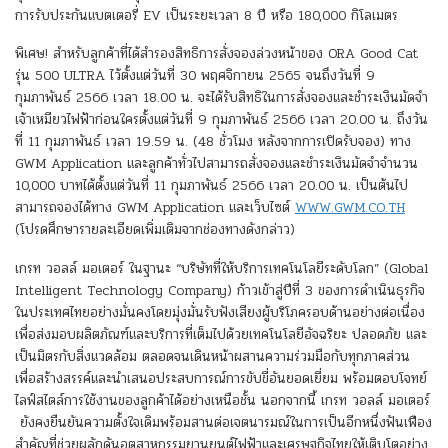
การรับประกันแบตเตอรี่ EV เป็นระยะเวลา 8 ปี หรือ 180,000 กิโลเมตร
พิเศษ! สำหรับลูกค้าที่ได้สำรองสิทธิการสั่งจองล่วงหน้าของ ORA Good Cat
รุ่น 500 ULTRA ไว้ตั้งแต่วันที่ 30 พฤศจิกายน 2565 จนถึงวันที่ 9
กุมภาพันธ์ 2566 เวลา 18.00 น. จะได้รับสิทธิในการสั่งจองและชำระเงินมัดจำ
เจ้าเหมียวไฟฟ้าก่อนใครตั้งแต่วันที่ 9 กุมภาพันธ์ 2566 เวลา 20.00 น. ถึงวัน
ที่ 11 กุมภาพันธ์ เวลา 19.59 น. (48 ชั่วโมง หลังจากการเปิดรับจอง) ทาง
GWM Application และลูกค้าทั่วไปสามารถสั่งจองและชำระเงินมัดจำจำนวน
10,000 บาทได้ตั้งแต่วันที่ 11 กุมภาพันธ์ 2566 เวลา 20.00 น. เป็นต้นไป
สามารถจองได้ทาง GWM Application และเว็บไซต์
WWW.GWM.CO.TH
(โปรดศึกษารายละเอียดเพิ่มเติมจากช่องทางดังกล่าว)
เกรท วอลล์ มอเตอร์ ในฐานะ “บริษัทที่ให้บริการเทคโนโลยีระดับโลก”​ (Global
Intelligent Technology Company) ก้าวเข้าสู่ปีที่ 3 ของการดำเนินธุรกิจ
ในประเทศไทยอย่างมั่นคงโดยมุ่งมั่นรับฟังเสียงผู้บริโภครอบด้านอย่างต่อเนื่อง
เพื่อส่งมอบผลิตภัณฑ์และบริการที่เต็มไปด้วยเทคโนโลยีอัจฉริยะ ปลอดภัย และ
เป็นมิตรกับสิ่งแวดล้อม ตลอดจนเดินหน้าผสานความร่วมมือกับทุกภาคส่วน
เพื่อสร้างสรรค์และนำเสนอประสบการณ์การขับขี่อันยอดเยี่ยม พร้อมตอบโจทย์
ไลฟ์สไตล์การใช้งานของลูกค้าได้อย่างเหนือชั้น นอกจากนี้ เกรท วอลล์ มอเตอร์
ยังคงยืนยันความตั้งใจเดิมพร้อมสานต่อเจตนารมณ์ในการเป็นอีกหนึ่งฟันเฟือง
สำคัญที่ช่วยผลักดันอุตสาหกรรมยานยนต์ไฟฟ้าและเศรษฐกิจไทยให้เติบโตอย่าง