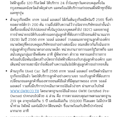
ไฟฟ้าสูงถึง 120 กิโลวัตต์ ให้บริการ 24 ชั่วโมงทุกวันครอบคลุมทั้งใน
กรุงเทพและจังหวัดสำคัญต่างๆ และพร้อมให้บริการแก่รถยนต์ไฟฟ้าทุกยี่ห้อ
และทุกรุ่น
ด้านธุรกิจฟลีท: เกรท วอลล์ มอเตอร์ ได้เริ่มต้นธุรกิจฟลีทในปี 2565 ซึ่งทำ
ยอดขายได้กว่า 200 คัน รวมถึงได้รับความไว้วางใจจากบริษัทรถเช่าชั้นนำ
จัดซื้อรถเพื่อนำไปปล่อยเช่าทั้งในรูปแบบบุคคลทั่วไป (B2C) และขยายสู่
การจำหน่ายรถให้กับองค์กรและกลุ่มลูกค้าที่ต้องการใช้รถยนต์จำนวนมาก
(B2B) ในปี 2566 เกรท วอลล์ มอเตอร์ วางแผนขยายฐานลูกค้าองค์กร
ขนาดใหญ่ที่ครอบคลุมบริษัทรถเช่าอย่างต่อเนื่อง ขณะเดียวกันก็เน้นเจาะ
กลุ่มลูกค้าธุรกิจขนาดกลางขนาดเล็ก หน่วยงานราชการและรัฐวิสาหกิจ และ
สนับสนุนกลุ่มอาชีพพิเศษ อาทิ ผู้พิพากษา ตำรวจ ทหารและข้าราชการ
พร้อมจับมือพันธมิตรสร้างบัตรชาร์จไฟฟ้าเพื่อรองรับกลุ่มลูกค้าองค์กร และ
เดินหน้าขยายสถานีชาร์จเพื่อสร้างความมั่นใจให้กลุ่มลูกค้ารถเช่าระยะสั้น
ด้านธุรกิจ Used Car: ในปี 2566 เกรท วอลล์ มอเตอร์ จะเปิดดำเนินการ
ธุรกิจรถใช้แล้ว โดยให้บริการลูกค้าอย่างครบวงจร รองรับลูกค้าที่ต้องการ
เปลี่ยนรถและลูกค้าที่มองหารถยนต์ใช้แล้วที่มีคุณภาพของ เกรท วอลล์
มอเตอร์ รวมทั้งมีบริการประเมินราคารถใช้แล้วง่ายๆ ผ่านทางเว็บไซต์
WWW.GWM.CO.TH
โดยมาตรฐานรถใช้แล้วของ GWM Certified Pre-
Owned ประกอบไปด้วย 4 ส่วน คือ การตรวจสอบคุณภาพตามมาตรฐาน
219 จุด อายุรถไม่เกิน 5 ปี เลขไมล์ไม่เกิน 150,000 กิโลเมตร ไม่มีประวัติ
น้ำท่วม ไฟไหม้ และไม่มีประวัติชนหนัก ซึ่งมาพร้อมกับสิทธิประโยชน์
มากมาย อาทิ