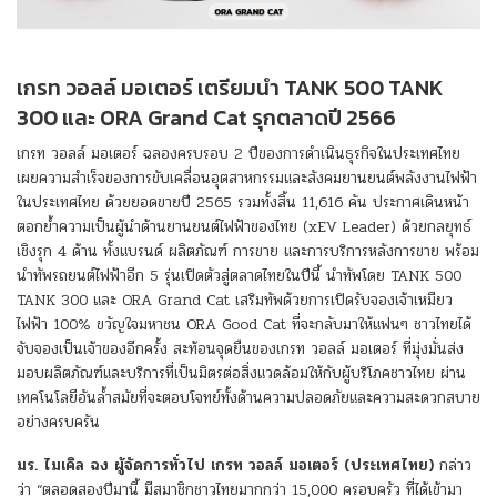
เกรท วอลล์ มอเตอร์ เตรียมนำ TANK 500 TANK
300 และ ORA Grand Cat รุกตลาดปี 2566
เกรท วอลล์ มอเตอร์ ฉลองครบรอบ 2 ปีของการดำเนินธุรกิจในประเทศไทย
เผยความสำเร็จของการขับเคลื่อนอุตสาหกรรมและสังคมยานยนต์พลังงานไฟฟ้า
ในประเทศไทย ด้วยยอดขายปี 2565 รวมทั้งสิ้น 11,616 คัน ประกาศเดินหน้า
ตอกย้ำความเป็นผู้นำด้านยานยนต์ไฟฟ้าของไทย (xEV Leader) ด้วยกลยุทธ์
เชิงรุก 4 ด้าน ทั้งแบรนด์ ผลิตภัณฑ์ การขาย และการบริการหลังการขาย พร้อม
นำทัพรถยนต์ไฟฟ้าอีก 5 รุ่นเปิดตัวสู่ตลาดไทยในปีนี้ นำทัพโดย TANK 500
TANK 300 และ ORA Grand Cat เสริมทัพด้วยการเปิดรับจองเจ้าเหมียว
ไฟฟ้า 100% ขวัญใจมหาชน ORA Good Cat ที่จะกลับมาให้แฟนๆ ชาวไทยได้
จับจองเป็นเจ้าของอีกครั้ง สะท้อนจุดยืนของเกรท วอลล์ มอเตอร์ ที่มุ่งมั่นส่ง
มอบผลิตภัณฑ์และบริการที่เป็นมิตรต่อสิ่งแวดล้อมให้กับผู้บริโภคชาวไทย ผ่าน
เทคโนโลยีอันล้ำสมัยที่จะตอบโจทย์ทั้งด้านความปลอดภัยและความสะดวกสบาย
อย่างครบครัน
มร. ไมเคิล ฉง ผู้จัดการทั่วไป เกรท วอลล์ มอเตอร์ (ประเทศไทย)
กล่าว
ว่า “ตลอดสองปีมานี้ มีสมาชิกชาวไทยมากกว่า 15,000 ครอบครัว ที่ได้เข้ามา