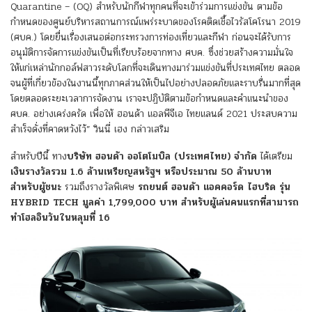
Quarantine – (OQ) สำหรับนักกีฬาทุกคนที่จะเข้าร่วมการแข่งขัน ตามข้อ
กำหนดของศูนย์บริหารสถานการณ์แพร่ระบาดของโรคติดเชื้อไวรัสโคโรนา 2019
(ศบค.) โดยยื่นเรื่องเสนอต่อกระทรวงการท่องเที่ยวและกีฬา ก่อนจะได้รับการ
อนุมัติการจัดการแข่งขันเป็นที่เรียบร้อยจากทาง ศบค. ซึ่งช่วยสร้างความมั่นใจ
ให้แก่เหล่านักกอล์ฟสาวระดับโลกที่จะเดินทางมาร่วมแข่งขันที่ประเทศไทย ตลอด
จนผู้ที่เกี่ยวข้องในงานนี้ทุกภาคส่วนให้เป็นไปอย่างปลอดภัยและราบรื่นมากที่สุด
โดยตลอดระยะเวลาการจัดงาน เราจะปฏิบัติตามข้อกำหนดและคำแนะนำของ
ศบค. อย่างเคร่งครัด เพื่อให้ ฮอนด้า แอลพีจีเอ ไทยแลนด์ 2021 ประสบความ
สำเร็จดั่งที่คาดหวังไว้” วินนี่ เฮง กล่าวเสริม
สำหรับปีนี้ ทาง
บริษัท
ฮอนด้า ออโตโมบิล (ประเทศไทย) จำกัด
ได้เตรียม
เงินรางวัลรวม
1.6 ล้านเหรียญสหรัฐฯ หรือประมาณ 50 ล้านบาท
สำหรับผู้ชนะ
รวมถึงรางวัลพิเศษ
รถยนต์ ฮอนด้า แอคคอร์ด ไฮบริด รุ่น
HYBRID TECH มูลค่า 1,799,000 บาท สำหรับผู้เล่นคนแรกที่สามารถ
ทำโฮลอินวันในหลุมที่ 16