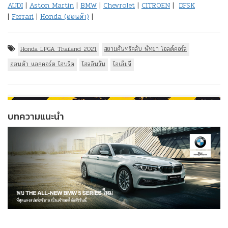
AUDI
|
Aston Martin
|
BMW
|
Chevrolet
|
CITROEN
|
DFSK
|
Ferrari
|
Honda (ฮอนด้า)
|
Honda LPGA Thailand 2021
สยามคันทรีคลับ พัทยา โอลด์คอร์ส
ฮอนด้า แอคคอร์ด ไฮบริด
โฮลอินวัน
ไอเอ็มจี
บทความแนะนำ