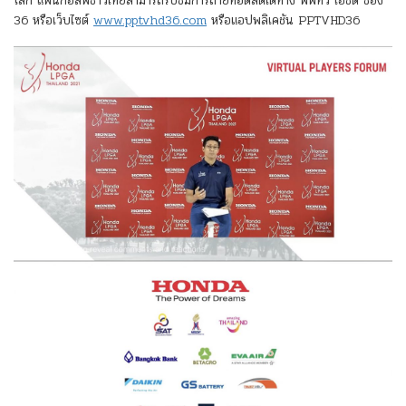
โลก แฟนกอล์ฟชาวไทยสามารถรับชมการถ่ายทอดสดได้ทาง พีพีทีวี เอชดี ช่อง
36 หรือเว็บไซต์
www.pptvhd36.com
หรือแอปพลิเคชัน PPTVHD36