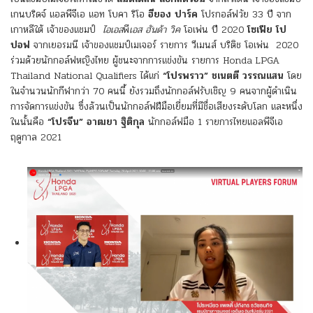
เกนบริดจ์ แอลพีจีเอ แอท โบคา ริโอ
ฮียอง ปาร์ค
โปรกอล์ฟวัย 33 ปี จาก
เกาหลีใต้ เจ้าของแชมป์
ไอเอส
พี
เอส ฮันด้า วิค
โอเพ่น ปี 2020
โซเฟีย โป
ปอฟ
จากเยอรมนี เจ้าของแชมป์เมเจอร์ รายการ วีเมนส์ บริติช โอเพ่น 2020
ร่วมด้วยนักกอล์ฟหญิงไทย ผู้ชนะจากการแข่งขัน รายการ Honda LPGA
Thailand National Qualifiers
ได้แก่
“โปรพราว” ชเนตตี วรรณแสน
โดย
ในจำนวนนักกีฬากว่า 70 คนนี้ ยังรวมถึงนักกอล์ฟรับเชิญ 9 คนจากผู้ดำเนิน
การจัดการแข่งขัน ซึ่งล้วนเป็นนักกอล์ฟฝีมือเยี่ยมที่มีชื่อเสียงระดับโลก และหนึ่ง
ในนั้นคือ
“โปรจีน” อาฒยา ฐิติกุล
นักกอล์ฟมือ 1 รายการไทยแอลพีจีเอ
ฤดูกาล 2021