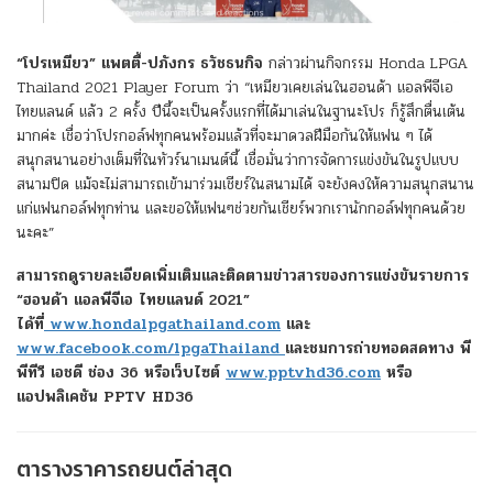
“
โปรเหมียว
”
แพตตี้-ปภังกร ธวัชธนกิจ
กล่าวผ่านกิจกรรม Honda LPGA
Thailand 2021 Player Forum ว่า “เหมียวเคยเล่นในฮอนด้า แอลพีจีเอ
ไทยแลนด์ แล้ว 2 ครั้ง ปีนี้จะเป็นครั้งแรกที่ได้มาเล่นในฐานะโปร ก็รู้สึกตื่นเต้น
มากค่ะ เชื่อว่าโปรกอล์ฟทุกคนพร้อมแล้วที่จะมาดวลฝีมือกันให้แฟน ๆ ได้
สนุกสนานอย่างเต็มที่ในทัวร์นาเมนต์นี้ เชื่อมั่นว่าการจัดการแข่งขันในรูปแบบ
สนามปิด แม้จะไม่สามารถเข้ามาร่วมเชียร์ในสนามได้ จะยังคงให้ความสนุกสนาน
แก่แฟนกอล์ฟทุกท่าน และขอให้แฟนๆช่วยกันเชียร์พวกเรานักกอล์ฟทุกคนด้วย
นะคะ”
สามารถดูรายละเอียดเพิ่มเติมและติดตามข่าวสารของการแข่งขันรายการ
“ฮอนด้า แอลพีจีเอ ไทยแลนด์ 2021”
ได้ที่
www.hondalpgathailand.com
และ
www.facebook.com/lpgaThailand
และชมการถ่ายทอดสดทาง พี
พีทีวี เอชดี ช่อง 36 หรือเว็บไซต์
www.pptvhd36.com
หรือ
แอปพลิเคชัน PPTV HD36
ตารางราคารถยนต์ล่าสุด