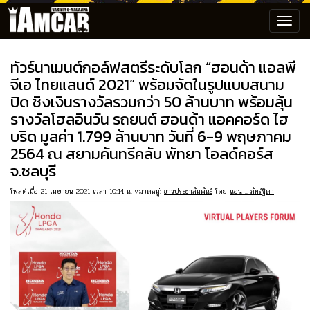
Toggl
navig
ทัวร์นาเมนต์กอล์ฟสตรีระดับโลก “ฮอนด้า แอลพี
จีเอ ไทยแลนด์ 2021” พร้อมจัดในรูปแบบสนาม
ปิด ชิงเงินรางวัลรวมกว่า 50 ล้านบาท พร้อมลุ้น
รางวัลโฮลอินวัน รถยนต์ ฮอนด้า แอคคอร์ด ไฮ
บริด มูลค่า 1.799 ล้านบาท วันที่ 6-9 พฤษภาคม
2564 ณ สยามคันทรีคลับ พัทยา โอลด์คอร์ส
จ.ชลบุรี
โพสต์เมื่อ 21 เมษายน 2021 เวลา 10:14 น. หมวดหมู่:
ข่าวประชาสัมพันธ์
โดย
แอน .. ภัทร์ฐิตา