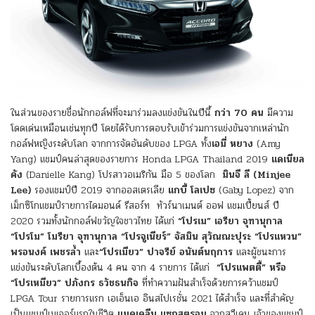
ในส่วนของรายชื่อนักกอล์ฟที่จะมาร่วมลงแข่งขันในปีนี้
กว่า 70 คน
มีความ
โดดเด่นเหมือนเช่นทุกปี โดยได้รับการตอบรับเข้าร่วมการแข่งขันจากเหล่านัก
กอล์ฟหญิงระดับโลก จากการจัดอันดับของ LPGA ทั้ง
เอมี่ หยาง
(Amy
Yang) แชมป์คนล่าสุดของรายการ Honda LPGA Thailand 2019
แดเนียล
คัง
(Danielle Kang) โปรสาวอเมริกัน มือ 5 ของโลก
มินจี ลี (Minjee
Lee)
รองแชมป์ปี 2019 จากออสเตรเลีย
แกบี้ โลเปซ
(Gaby Lopez) จาก
เม็กซิโกแชมป์รายการไดมอนด์ รีสอร์ท ทัวร์นาเมนต์ ออฟ แชมเปี้ยนส์ ปี
2020
รวมทั้งนักกอล์ฟขวัญใจชาวไทย ได้แก่
“โปรเม” เอรียา จุฑานุกาล
“โปรโม” โมรียา จุฑานุกาล “โปรจูเนียร์” จัสมิน สุวัณณะปุระ “โปรแหวน”
พรอนงค์ เพชรล้ำ
และ
“โปรเมียว” ปาจรีย์ อนันต์นฤการ
และผู้ชนะการ
แข่งขันระดับโลกเบื้องต้น 4 คน จาก 4 รายการ ได้แก่
“โปรแพตตี้” หรือ
“โปรเหมียว” ปภังกร ธวัชธนกิจ
ที่ทำความฝันสำเร็จด้วยการคว้าแชมป์
LPGA Tour รายการแรก เอเอ็นเอ อินสไปเรชั่น 2021
ได้สำเร็จ และที่สำคัญ
เป็นแชมป์เมเจอร์แรกในชีวิต
แมดเดลีน แซกสตรอม
จากสวีเดน เจ้าของแชมป์