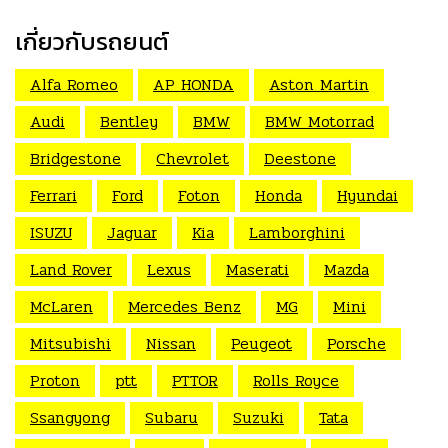
เกี่ยวกับรถยนต์
Alfa Romeo
AP HONDA
Aston Martin
Audi
Bentley
BMW
BMW Motorrad
Bridgestone
Chevrolet
Deestone
Ferrari
Ford
Foton
Honda
Hyundai
ISUZU
Jaguar
Kia
Lamborghini
Land Rover
Lexus
Maserati
Mazda
McLaren
Mercedes Benz
MG
Mini
Mitsubishi
Nissan
Peugeot
Porsche
Proton
ptt
PTTOR
Rolls Royce
Ssangyong
Subaru
Suzuki
Tata