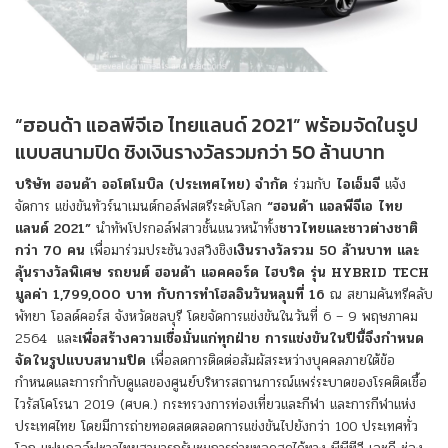
“ฮอนด้า แอลพีจีเอ ไทยแลนด์ 2021” พร้อมจัดในรูป
แบบสนามปิด ชิงเงินรางวัลรวมกว่า 50 ล้านบาท
บริษัท ฮอนด้า ออโตโมบิล (ประเทศไทย) จำกัด
ร่วมกับ
ไอเอ็มจี
แจ้ง
จัดการ แข่งขันทัวร์นาเมนต์กอล์ฟสตรีระดับโลก
“ฮอนด้า แอลพีจีเอ ไทย
แลนด์ 2021”
นำทัพโปรกอล์ฟสาวชั้นแนวหน้าทั้ง
ชาวไทยและชาวต่างชาติ
กว่า 70 คน
เพื่อมาร่วมประชันวงสวิงชิง
เงินรางวัลรวม 50 ล้านบาท และ
ลุ้นรางวัลพิเศษ รถยนต์ ฮอนด้า แอคคอร์ด ไฮบริด รุ่น HYBRID TECH
มูลค่า 1,799,000 บาท กับการทำโฮลอินวันหลุมที่ 16
ณ สยามคันทรีคลับ
พัทยา โอลด์คอร์ส จังหวัดชลบุรี โดยจัดการแข่งขันในวันที่ 6 – 9 พฤษภาคม
2564 และ
เพื่อสร้างความเชื่อมั่นแก่ทุกฝ่าย
การแข่งขันในปีนี้จึงกำหนด
จัดในรูปแบบสนามปิด
เพื่อลดการติดต่อสัมผัสระหว่างบุคคลภายใต้ข้อ
กำหนดและการกำกับดูแลของศูนย์บริหารสถานการณ์แพร่ระบาดของโรคติดเชื้อ
ไวรัสโคโรนา 2019 (ศบค.) กระทรวงการท่องเที่ยวและกีฬา และการกีฬาแห่ง
ประเทศไทย โดยมีการถ่ายทอดสดตลอดการแข่งขันไปยังกว่า 100 ประเทศทั่ว