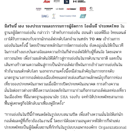
มิสวินนี่ เฮง
รองประธานและกรรมการผู้จัดการ ไอเอ็มจี ประเทศไทย
ใน
ฐานะผู้จัดการแข่งขัน กล่าวว่า “สำหรับการแข่งขัน ฮอนด้า แอลพีจีเอ ไทยแลนด์
เราได้รับการตอบรับจากนักกอล์ฟระดับโลกจำนวน
กว่า 70 คน
เข้าร่วมการ
แข่งขันในครั้งนี้ โดยเป้าหมายหลักในการจัดการแข่งขัน ยังคงมุ่งมั่นให้เป็นเวที
ในการสร้างแรงบันดาลใจและความรักในกีฬากอล์ฟให้กับผู้ที่สนใจ โดยเฉพาะ
เยาวชนไทย เพื่อร่วมผลักดันให้ได้ก้าวสู่การแข่งขันในระดับนานาชาติ และเป็น
เส้นทางก้าวตามความฝันสู่การเป็นนักกอล์ฟอาชีพในการเข้าร่วมการแข่งขันใน
ทัวร์นาเมนต์ระดับโลก นอกจากงานครั้งนี้จะมีส่วนสำคัญในการยกระดับ
มาตรฐานวงการกอล์ฟของเมืองไทยและช่วยส่งเสริมภาพลักษณ์ธุรกิจการท่อง
เที่ยวของประเทศในภาพรวมเมื่อมีการเปิดประเทศในอนาคต การสร้างความ
มั่นใจต่อชาวต่างชาติถึงความปลอดภัยในการมาร่วมกิจกรรมกอล์ฟและท่องเที่ยว
ในเมืองไทย ที่มีมาตรฐานสุขอนามัย SHA รองรับ จะทำให้ประเทศไทยสามารถ
ฟื้นฟูเศรษฐกิจให้กลับมาเฟื่องฟูอีกครั้ง”
“การแข่งขันในปีนี้กำหนดจัดในรูปแบบสนามปิด เพื่อสร้างความมั่นใจให้แก่นัก
กอล์ฟและผู้ที่เกี่ยวข้องในงานนี้ โดยเราได้ขอความอนุเคราะห์ให้การกีฬาแห่ง
ประเทศไทยเป็นผู้จัดตั้งสถานที่กักกันในรูปแบบเฉพาะองค์กร Organizational