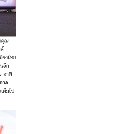
บคุณ
ด์
เมืองไทย
ันอีก
น อาทิ
ุกาล
ะเต็มไป