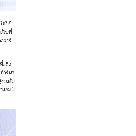
ใจให้
ป็นที่
อลลาร์
่อชิง
ทัวร์นา
ญิงระดับ
้าแชมป์