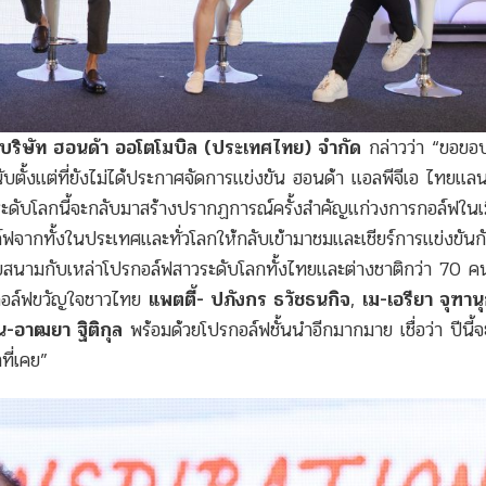
ริษัท ฮอนด้า ออโตโมบิล (ประเทศไทย) จำกัด
กล่าวว่า “ขอขอ
บตั้งแต่ที่ยังไม่ได้ประกาศจัดการแข่งขัน ฮอนด้า แอลพีจีเอ ไทยแลน
ต์ระดับโลกนี้จะกลับมาสร้างปรากฏการณ์ครั้งสำคัญแก่วงการกอล์ฟใน
ล์ฟจากทั้งในประเทศและทั่วโลกให้กลับเข้ามาชมและเชียร์การแข่งขันก
บสนามกับเหล่าโปรกอล์ฟสาวระดับโลกทั้งไทยและต่างชาติกว่า 70 ค
รกอล์ฟขวัญใจชาวไทย
แพตตี้- ปภังกร ธวัชธนกิจ
,
เม-เอรียา จุฑาน
ีน-อาฒยา ฐิติกุล
พร้อมด้วยโปรกอล์ฟชั้นนำอีกมากมาย เชื่อว่า ปีนี้จ
ที่เคย”