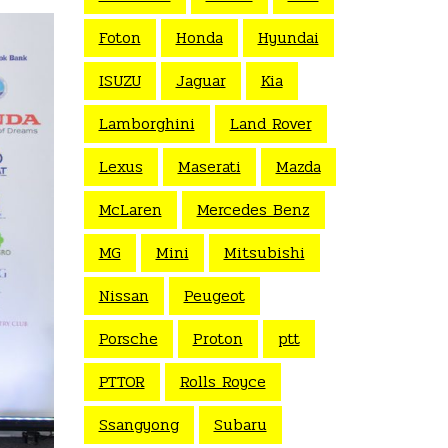
Foton
Honda
Hyundai
ISUZU
Jaguar
Kia
Lamborghini
Land Rover
Lexus
Maserati
Mazda
McLaren
Mercedes Benz
MG
Mini
Mitsubishi
Nissan
Peugeot
Porsche
Proton
ptt
PTTOR
Rolls Royce
Ssangyong
Subaru