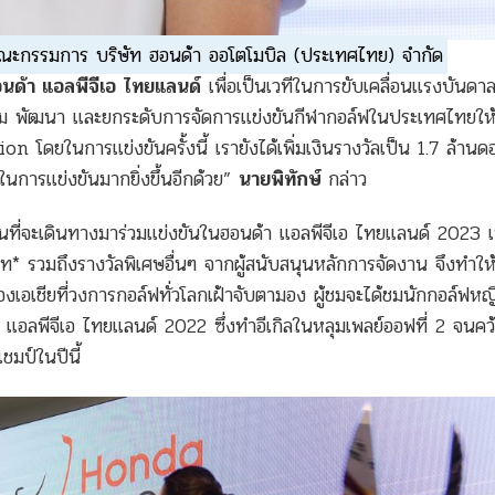
ะกรรมการ บริษัท ฮอนด้า ออโตโมบิล (ประเทศไทย) จำกัด
นด้า แอลพีจีเอ ไทยแลนด์
เพื่อเป็นเวทีในการขับเคลื่อนแรงบันดาล
สริม พัฒนา และยกระดับการจัดการแข่งขันกีฬากอล์ฟในประเทศไทยให้เ
โดยในการแข่งขันครั้งนี้ เรายังได้เพิ่มเงินรางวัลเป็น 1.7 ล้านด
ในการแข่งขันมากยิ่งขึ้นอีกด้วย”
นายพิทักษ์
กล่าว
ที่จะเดินทางมาร่วมแข่งขันในฮอนด้า แอลพีจีเอ ไทยแลนด์ 2023 เพื
ท* รวมถึงรางวัลพิเศษอื่นๆ จากผู้สนับสนุนหลักการจัดงาน จึงทำให้
ุดของเอเชียที่วงการกอล์ฟทั่วโลกเฝ้าจับตามอง ผู้ชมจะได้ชมนักกอล์ฟห
แอลพีจีเอ ไทยแลนด์ 2022 ซึ่งทำอีเกิลในหลุมเพลย์ออฟที่ 2 จนคว
มป์ในปีนี้