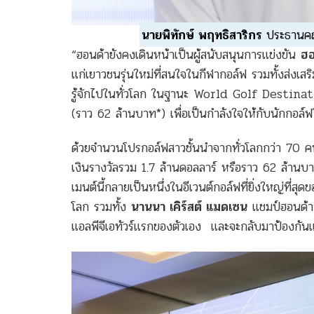
นายพิทักษ์ พฤทธิสาริกร
ประธานคณ
“ฮอนด้ายังคงเดินหน้าเป็นผู้สนับสนุนการแข่งขัน
ฮอ
แก่เยาวชนรุ่นใหม่ที่สนใจในกีฬากอล์ฟ รวมทั้งส่งเ
รู้จักไปในทั่วโลก ในฐานะ World Golf Destination 
(ราว 62 ล้านบาท*) เพื่อเป็นกำลังใจให้กับนักกอล์ฟ
ด้วยจำนวนโปรกอล์ฟสาวชั้นนำจากทั่วโลกกว่า 70 คน
เงินรางวัลรวม 1.7 ล้านดอลลาร์ หรือราว 62 ล้านบา
เมนต์นี้กลายเป็นหนึ่งในอีเวนต์กอล์ฟที่ยิ่งใหญ่ที่ส
โลก รวมทั้ง
นานนา เคิร์สต์ แมดเซน
แชมป์ฮอนด้า 
แอลพีจีเอทัวร์แรกของตัวเอง และจะกลับมาป้องกันแช