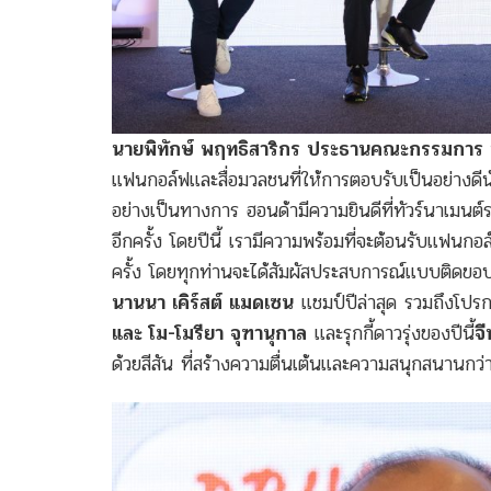
นายพิทักษ์ พฤทธิสาริกร ประธานคณะกรรมการ บ
แฟนกอล์ฟและสื่อมวลชนที่ให้การตอบรับเป็นอย่างดีนั
อย่างเป็นทางการ ฮอนด้ามีความยินดีที่ทัวร์นาเมน
อีกครั้ง โดยปีนี้ เรามีความพร้อมที่จะต้อนรับแฟนกอ
ครั้ง โดยทุกท่านจะได้สัมผัสประสบการณ์แบบติดขอ
นานนา เคิร์สต์ แมดเซน
แชมป์ปีล่าสุด รวมถึงโป
และ โม-โมรียา จุฑานุกาล
และรุกกี้ดาวรุ่งของปีนี้
จ
ด้วยสีสัน ที่สร้างความตื่นเต้นและความสนุกสนานกว่า