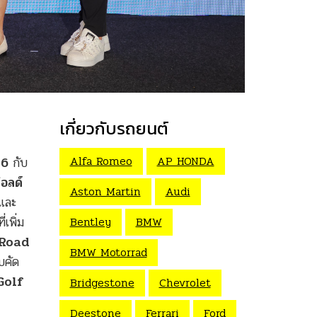
เกี่ยวกับรถยนต์
Alfa Romeo
AP HONDA
 16
กับ
โอลด์
Aston Martin
Audi
 และ
เพิ่ม
Bentley
BMW
Road
BMW Motorrad
บคัด
Golf
Bridgestone
Chevrolet
Deestone
Ferrari
Ford