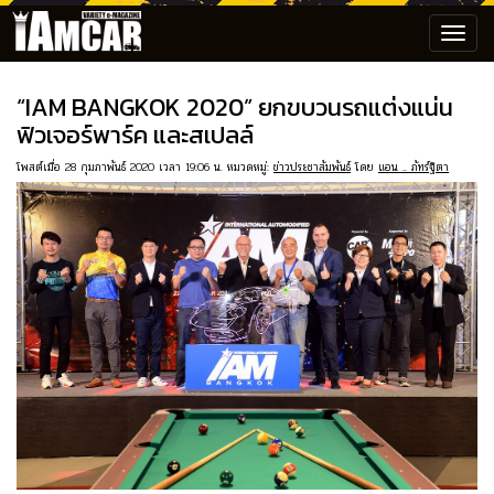
Toggl
navig
“IAM BANGKOK 2020” ยกขบวนรถแต่งแน่น
ฟิวเจอร์พาร์ค และสเปลล์
โพสต์เมื่อ 28 กุมภาพันธ์ 2020 เวลา 19:06 น. หมวดหมู่:
ข่าวประชาสัมพันธ์
โดย
แอน .. ภัทร์ฐิตา