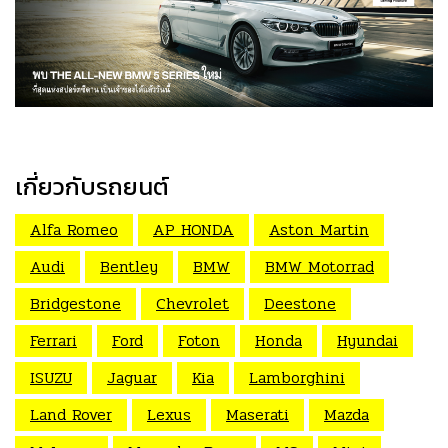
เกี่ยวกับรถยนต์
Alfa Romeo
AP HONDA
Aston Martin
Audi
Bentley
BMW
BMW Motorrad
Bridgestone
Chevrolet
Deestone
Ferrari
Ford
Foton
Honda
Hyundai
ISUZU
Jaguar
Kia
Lamborghini
Land Rover
Lexus
Maserati
Mazda