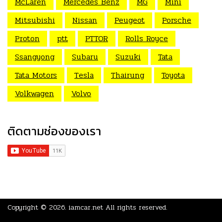
McLaren
Mercedes Benz
MG
Mini
Mitsubishi
Nissan
Peugeot
Porsche
Proton
ptt
PTTOR
Rolls Royce
Ssangyong
Subaru
Suzuki
Tata
Tata Motors
Tesla
Thairung
Toyota
Volkwagen
Volvo
ติดตามช่องของเรา
Copyright © 2026.
iamcar.net
All rights reserved.