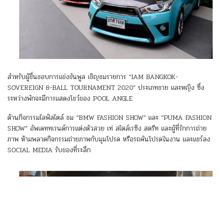
สำหรับผู้ชื่นชอบการแข่งขันพูล เชิญชมรายการ “IAM BANGKOK-
SOVEREIGN 8-BALL TOURNAMENT 2020” ประเภทชาย และหญิง ซึ่ง
ระหว่างพักจะมีการแสดงโชว์ของ POOL ANGLE
ด้านกิจกรรมไลฟ์สไตล์ ชม “BMW FASHION SHOW” และ “PUMA FASHION
SHOW” อัพเดททเรนด์การแต่งตัวสวย เท่ สไตล์เรซิง สตรีท และผู้ที่รักการถ่าย
ภาพ ห้ามพลาดกิจกรรมถ่ายภาพกับมุมโปรด หรือรถคันโปรดในงาน และแชร์ลง
SOCIAL MEDIA รับของที่ระลึก