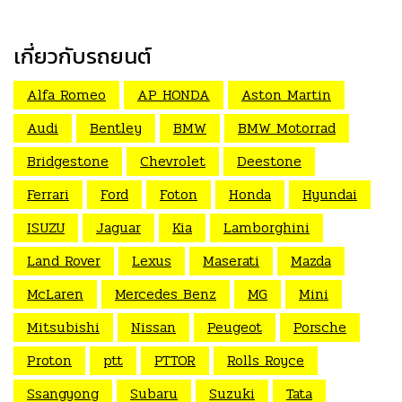
เกี่ยวกับรถยนต์
Alfa Romeo
AP HONDA
Aston Martin
Audi
Bentley
BMW
BMW Motorrad
Bridgestone
Chevrolet
Deestone
Ferrari
Ford
Foton
Honda
Hyundai
ISUZU
Jaguar
Kia
Lamborghini
Land Rover
Lexus
Maserati
Mazda
McLaren
Mercedes Benz
MG
Mini
Mitsubishi
Nissan
Peugeot
Porsche
Proton
ptt
PTTOR
Rolls Royce
Ssangyong
Subaru
Suzuki
Tata