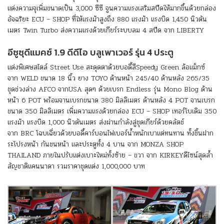
แต่งความจุเพิ่มขนาดเป็น 3,000 ซีซี จูนความแรงเสริมสปีดให้มากขึ้นด้วยกล่อง
อัจฉริยะ ECU – SHOP ที่ให้แรงม้าสูงถึง 880 แรงม้า แรงบิด 1,450 นิวตัน
เมตร Twin Turbo ส่งความแรงด้วยเกียร์ระบบลม 4 สปีด จาก LIBERTY
อีซูซุดีแมคซ์ 1.9 ดีดีไอ บลูเพาเวอร์ รุ่น 4 ประตู
แต่งพิเศษสไตล์ Street Use สะดุดตาด้วยบอดี้สีSpeedy Green ล้อแม็กซ์
จาก WELD ขนาด 18 นิ้ว ยาง TOYO ด้านหน้า 245/40 ด้านหลัง 265/35
ชุดช่วงล่าง AFCO จากUSA สุดๆ ด้วยเบรก Endless รุ่น Mono Blog ด้าน
หน้า 6 POT พร้อมจานเบรกขนาด 380 มิลลิเมตร ด้านหลัง 4 POT จานเบรก
ขนาด 350 มิลลิเมตร เพิ่มความแรงด้วยกล่อง ECU – SHOP เทอร์โบเดิม 350
แรงม้า แรงบิด 1,000 นิวตันเมตร ส่งผ่านกำลังสู่ชุดเกียร์ด้วยคลัตช์
จาก BRC โฉบเฉี่ยวด้วยบอดี้คาร์บอนไฟเบอร์น้ำหนักเบาแต่ทนทาน ทั้งชิ้นฝาก
ระโปรงหน้า กันชนหน้า และประตูทั้ง 4 บาน จาก MONZA SHOP
THAILAND ภายในปรับแต่งเบาะใหม่ทั้งซ้าย – ขวา จาก KIRKEYดีไซน์สุดล้ำ
สัญชาติแคนนาดา รวมราคาชุดแต่ง 1,000,000 บาท