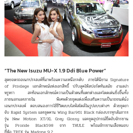
“
The New Isuzu MU-X 1.9 Ddi Blue Power”
สุดยอดรถอเนกประสงค์ที่มาพร้อมความเหนือระดับ
ภายใต้นิยาม Signature
of Privilege เอกลักษณ์แห่งเอกสิทธิ์ ปรับลุคให้สปอร์ตทันสมัย งามสง่า
หรูหรา สะท้อนเอกลักษณ์ความเป็นตัวตนที่แตกต่างและโดดเด่นยิ่งขึ้นทั้ง
ภายนอกและภายใน พิเศษด้วยชุดแต่งเพื่อเสริมความเป็นรถยนต์นั่ง
เอนกประสงค์ ตอบสนองการใช้ชีวิตแบบไลฟ์สไตล์ในรูปแบบต่างๆ ด้วยชุดขา
จับ Rapid System และชุดคาน Wing Bar961 Black กล่องบรรทุกสัมภาระ
รุ่น New Motion XT/XL Grey Glossy และชุดอุปกรณ์ยึดจับจักรยาน
รุ่น Proride Black598 จาก THULE พร้อมจักรยานเสือหมอบ
ยี่ห้อ TREK รุ่น Madone 9.2