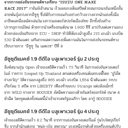
จากการแข่งขันรถยนต์ทางเรียบ “ISUZU ONE MAKE
RACE 2017”
ราชันย์เจ้าสนาม เร็วและแรงเต็มสปีดด้วยสมรรถนะอันเหนือชั้น
สายพันธุ์แกร่งจากอีซูซุ ซึ่งได้รับการยอมรับอย่างกว้างขวางจากนักแข่งทั้งมือ
อาชีพและมือสมัครเล่นในวงการมอเตอร์สปอร์ตเมืองไทย อีกทั้งยังสร้าง
ปรากฏการณ์ใหม่ ด้วยการนำเครื่องยนต์ขนาด 1,900 ซีซี มาปรับแต่งความแรง
ด้วยกล่องอัจฉริยะจาก ECU – SHOP ทำให้ได้แรงม้าสูงถึง 215 แรงม้า แรงบิด
530 นิวตันเมตร เสริมกระแสความแรงเพิ่มความมันในการแข่งขันรถยนต์ทาง
เรียบรายการ “อีซูซุ วัน เมคเรซ” ปีที่ 8
อีซูซุดีแมคซ์ 1.9 ดีดีไอ บลูเพาเวอร์ รุ่น 2 ประตู
สิงห์สนามรุ่น Open เจ้าของสถิติความเร็ว 7.5 วินาที ในการแข่งขันควอเตอร์
ไมล์ รายการ Souped Up Thailand ตกแต่งเครื่องยนต์และบอดี้โดย “อู่โอ๊ต
ช่างขวัญ” ให้ความแรงสูงถึง 865 แรงม้า แรงบิด 1,654 นิวตันเมตร ระบบ
เกียร์ลม 5 สปีด จาก LIBERTY เฟืองท้ายแบบ Strange แต่งล้อแม็กซ์
จาก WELD ยางจาก HOOSIER อัดฉีดความแรงด้วยไนตรัสออกไซด์ ขนาด 4
หัวฉีด โดยชุดแต่งทั้งหมดนี้นำเข้าจากสหรัฐอเมริกา โดย อากู๋ HOOSIER
อีซูซุดีแมคซ์ 1.9 ดีดีไอ บลูเพาเวอร์ รุ่น 4 ประตู
เจ้าของสถิติความเร็ว 8.2 วินาที จากการแข่งขันควอเตอร์ไมล์ รุ่นโบใหญ่เกียร์
ซิ่ง จากสำนักแต่งรถ “หนุ่ย-เป๋อ สุพรรณ” แรงเหนือระดับด้วยเครื่องยนต์ปรับ