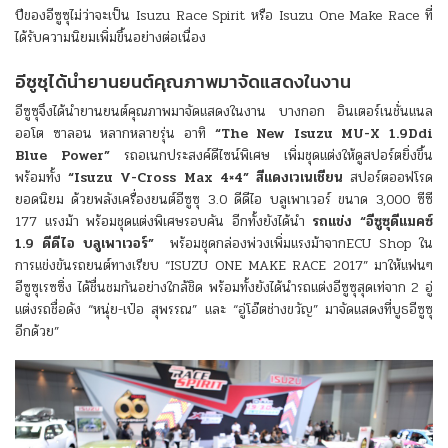
ปีของอีซูซุไม่ว่าจะเป็น Isuzu Race Spirit หรือ Isuzu One Make Race ที่
ได้รับความนิยมเพิ่มขึ้นอย่างต่อเนื่อง
อีซูซุได้นำยานยนต์คุณภาพมาจัดแสดงในงาน
อีซูซุจึงได้นำยานยนต์คุณภาพมาจัดแสดงในงาน บางกอก อินเตอร์เนชั่นแนล
ออโต ซาลอน หลากหลายรุ่น อาทิ
“
The New Isuzu MU-X 1.9Ddi
Blue Power”
รถอเนกประสงค์ดีไซน์พิเศษ เพิ่มชุดแต่งให้ดูสปอร์ตยิ่งขึ้น
พร้อมทั้ง
“
Isuzu V-Cross Max 4×4” สีแดงเวเนเชียน
สปอร์ตออฟโรด
ยอดนิยม ด้วยพลังเครื่องยนต์อีซูซุ 3.0 ดีดีไอ บลูเพาเวอร์ ขนาด 3,000 ซีซี
177 แรงม้า พร้อมชุดแต่งพิเศษรอบคัน อีกทั้งยังได้นำ
รถแข่ง
“อีซูซุดีแมคซ์
1.9 ดีดีไอ บลูเพาเวอร์”
พร้อมชุดกล่องพ่วงเพิ่มแรงม้าจากECU Shop ใน
การแข่งขันรถยนต์ทางเรียบ “ISUZU ONE MAKE RACE 2017” มาให้แฟนๆ
อีซูซุเรซซิ่ง ได้ชื่นชมกันอย่างใกล้ชิด พร้อมทั้งยังได้นำรถแต่งอีซูซุสุดเท่จาก 2 อู่
แต่งรถชื่อดัง “หนุ่ย-เป๋อ สุพรรณ” และ “อู่โอ๊ตช่างขวัญ” มาจัดแสดงที่บูธอีซูซุ
อีกด้วย”