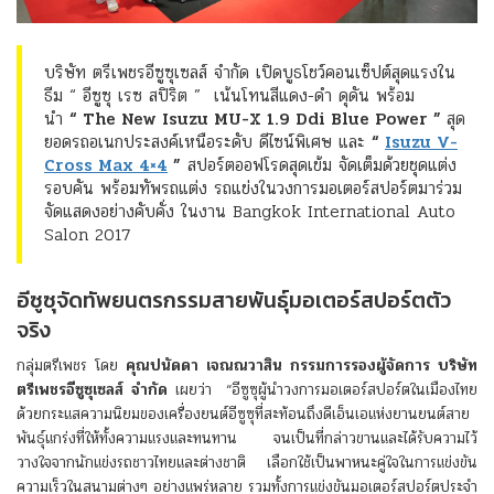
บริษัท ตรีเพชรอีซูซุเซลส์ จำกัด เปิดบูธโชว์คอนเซ็ปต์สุดแรงใน
ธีม “ อีซูซุ เรซ สปิริต ” เน้นโทนสีแดง-ดำ ดุดัน พร้อม
นำ
“
The New Isuzu MU-X 1.9 Ddi Blue Power ”
สุด
ยอดรถอเนกประสงค์เหนือระดับ ดีไซน์พิเศษ และ
“
Isuzu V-
Cross Max 4×4
”
สปอร์ตออฟโรดสุดเข้ม จัดเต็มด้วยชุดแต่ง
รอบคัน พร้อมทัพรถแต่ง รถแข่งในวงการมอเตอร์สปอร์ตมาร่วม
จัดแสดงอย่างคับคั่ง ในงาน Bangkok International Auto
Salon 2017
อีซูซุจัดทัพยนตรกรรมสายพันธุ์มอเตอร์สปอร์ตตัว
จริง
กลุ่มตรีเพชร โดย
คุณปนัดดา เจณณวาสิน กรรมการรองผู้จัดการ บริษัท
ตรีเพชรอีซูซุเซลส์ จำกัด
เผยว่า “อีซูซุผู้นำวงการมอเตอร์สปอร์ตในเมืองไทย
ด้วยกระแสความนิยมของเครื่องยนต์อีซูซุที่สะท้อนถึงดีเอ็นเอแห่งยานยนต์สาย
พันธุ์แกร่งที่ให้ทั้งความแรงและทนทาน จนเป็นที่กล่าวขานและได้รับความไว้
วางใจจากนักแข่งรถชาวไทยและต่างชาติ เลือกใช้เป็นพาหนะคู่ใจในการแข่งขัน
ความเร็วในสนามต่างๆ อย่างแพร่หลาย รวมทั้งการแข่งขันมอเตอร์สปอร์ตประจำ