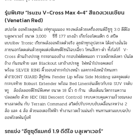
รุ่นพิเศษ “Isuzu V-Cross Max 4×4” สีแดงเวเนเชียน
(Venetian Red)
สปอร์ต ออฟโรดสุดเข้ม เท่ทุกมุมมอง ทรงพลังด้วยเครื่องยนต์อีซูซุ 3.0 ดีดีไอ
บลูเพาเวอร์ ขนาด 3,000 ซีซี 177 แรงม้า เกียร์ออโตเมติก 6 สปีด
แบบRev Tronic เรียกพลังออฟโรดตัวจริง ลุยฝ่าทุกอุปสรรค ได้อย่างมั่นใจ
ภายนอกโดดเด่นด้วยชุดแต่งพิเศษดีไซน์โฉบเฉี่ยว โทนสีเทา-ดำ ทั้งโลโก้ V-
Cross ด้านข้างประตู กระจกมองข้าง กรอบไฟตัดหมอก ราวเหล็กหลังคา บันได
ข้าง กันชนท้าย และ Blackout เสาข้างประตู
ไฟหน้าโปรเจคเตอร์
พร้อม SILVER RING คิ้วขอบฝากระโปรงหน้า และกระจังหน้าโทนเทา
ดำFRONT GUARD สีทูโทน Fender Lip พร้อม Side Molding และชุดแต่ง
กระบะท้าย Robust Extender พร้อม Bed Linerเช่นเดียวกับรถ SUV ระดับ
หรู ล้ออัลลอยดีไซน์พิเศษ! ขนาด 18 นิ้ว 6 ก้าน เติมเต็มนวัตกรรมความ
ปลอดภัย ด้วย HDC (Hill Descent Control) ระบบควบคุมความเร็วขณะลง
ทางลาดชัน กับ Terrain Command สวิตช์ปรับระบบขับเคลื่อนระหว่าง 2
ล้อ และ 4 ล้อ ด้วยมอเตอร์ไฟฟ้า ทำงานรวดเร็วแม่นยำ ทนทานตามแบบฉบับ
ออฟโรดพันธุ์แท้
รถแข่ง
“อีซูซุดีแมคซ์ 1.9 ดีดีไอ บลูเพาเวอร์”