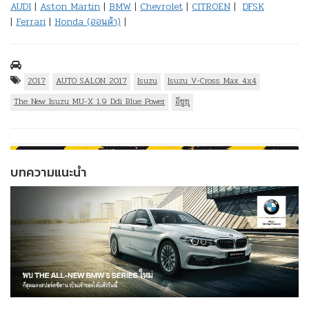
AUDI
|
Aston Martin
|
BMW
|
Chevrolet
|
CITROEN
|
DFSK
|
Ferrari
|
Honda (ฮอนด้า)
|
2017
AUTO SALON 2017
Isuzu
Isuzu V-Cross Max 4x4
The New Isuzu MU-X 1.9 Ddi Blue Power
อีซูซุ
บทความแนะนำ