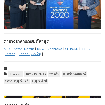
ตารางราคารถยนต์ล่าสุด
AUDI
|
Aston Martin
|
BMW
|
Chevrolet
|
CITROEN
|
DFSK
|
Ferrari
|
Honda (ฮอนด้า)
|
Business+
มหาวิทยาลัยมหิดล
รถปิกอัพ
รถยนต์อเนกประสงค์
ออลนิว อีซูซุ ดีแมคซ์
อีซูซุมิว-เอ็กซ์