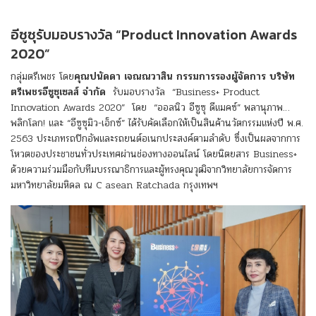
อีซูซุรับมอบรางวัล “Product Innovation Awards
2020”
กลุ่มตรีเพชร โดย
คุณปนัดดา เจณณวาสิน กรรมการรองผู้จัดการ บริษัท
ตรีเพชรอีซูซุเซลส์ จำกัด
รับมอบรางวัล “Business+ Product
Innovation Awards 2020” โดย “ออลนิว อีซูซุ ดีแมคซ์” พลานุภาพ…
พลิกโลก! และ “อีซูซุมิว-เอ็กซ์” ได้รับคัดเลือกให้เป็นสินค้านวัตกรรมแห่งปี พ.ศ.
2563 ประเภทรถปิกอัพและรถยนต์อเนกประสงค์ตามลำดับ ซึ่งเป็นผลจากการ
โหวตของประชาชนทั่วประเทศผ่านช่องทางออนไลน์ โดยนิตยสาร Business+
ด้วยความร่วมมือกับทีมบรรณาธิการและผู้ทรงคุณวุฒิจากวิทยาลัยการจัดการ
มหาวิทยาลัยมหิดล ณ C asean Ratchada กรุงเทพฯ