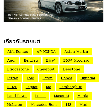
เกี่ยวกับรถยนต์
Alfa Romeo
AP HONDA
Aston Martin
Audi
Bentley
BMW
BMW Motorrad
Bridgestone
Chevrolet
Deestone
Ferrari
Ford
Foton
Honda
Hyundai
ISUZU
Jaguar
Kia
Lamborghini
Land Rover
Lexus
Maserati
Mazda
McLaren
Mercedes Benz
MG
Mini