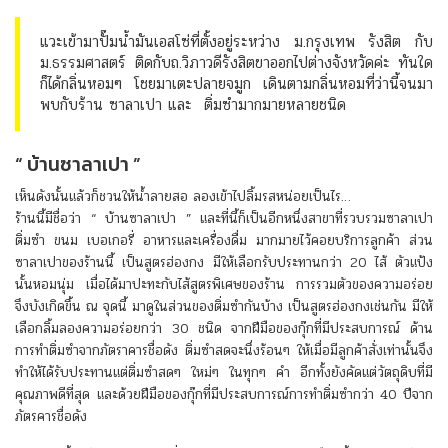
แวะเข้ามาปั๊มน้ำมันเอสโซ่ที่ตั้งอยู่ระหว่าง ม.กรุงเทพ รังสิต กับ
ม.ธรรมศาสตร์ ติดกับถ.วิภาวดีรังสิตขาออกไปต่างจังหวัดค่ะ ทันใด
ก็ได้กลิ่นหอมๆ โชยมาเตะปลายจมูก เดินตามกลิ่นหอมที่ว่านี้จนมา
พบกับร้าน ซาลาเปา และ ติ่มซำมากมายหลายชนิด
“ บ้านซาลาเปา ”
เห็นดังนั้นแล้วก็ชวนให้น้ำลายสอ ลองเข้าไปลิ้มรสหน่อยเป็นไร…
ร้านนี้มีชื่อว่า “ บ้านซาลาเปา ” และที่นี้ก็เป็นอีกหนึ่งสาขาที่รวบรวมซาลาเปา
ติ่มซำ ขนม เบอเกอรี่ อาหารและเครื่องดื่ม มากมายไว้คอยบริการลูกค้า ส่วน
ซาลาเปาของร้านนี้ เป็นสูตรฮ่องกง มีให้เลือกรับประทานกว่า 20 ไส้ ตัวแป้ง
นั้นหอมนุ่ม เมื่อได้มาปะทะกับไส้สูตรพิเศษของร้าน การรวมตัวของความอร่อย
จึงบังเกิดขึ้น ณ จุดนี้ มาดูในส่วนของติ่มซำกันบ้าง เป็นสูตรฮ่องกงเช่นกัน มีให้
เลือกลิ้มลองความอร่อยกว่า 30 ชนิด จากฝีมือของกุ๊กที่มีประสบการณ์ ด้าน
การทำติ่มซำจากภัตราคารชื่อดัง ติ่มซำสดจะนึ่งร้อนๆ ให้เมื่อมีลูกค้าสั่งเท่านั้นจึง
ทำให้ได้รับประทานแต่ติ่มซำสดๆ ใหม่ๆ ในทุกๆ คำ อีกทั้งยังคัดแต่วัตถุดิบที่มี
คุณภาพดีที่สุด และด้วยฝีมือของกุ๊กที่มีประสบการณ์การทำติ่มซำกว่า 40 ปีจาก
ภัตรคารชื่อดัง