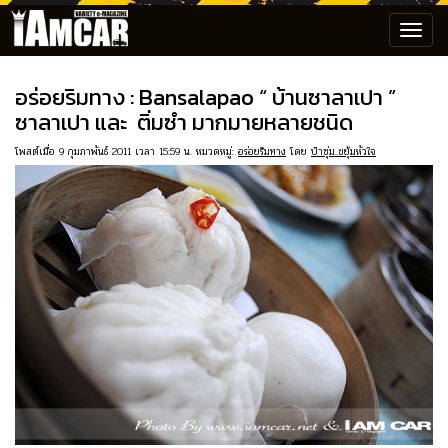
Toggl
navig
อร่อยริมทาง : Bansalapao “ บ้านซาลาเปา ”
ซาลาเปา และ ติ่มซำ มากมายหลายชนิด
โพสต์เมื่อ 9 กุมภาพันธ์ 2011 เวลา 15:59 น. หมวดหมู่:
อร่อยริมทาง
โดย
ป๋าซุ่ม..ขยุ้มหัวใจ