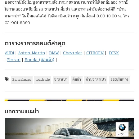
นอกจากนี้ยังมีเมนูอาหารตามสั่งมากมายหลายรายการให้เลือกลิ้มลอง หากมี
โอกาสลองแวะชิมลิ้มรส ซาลาเปา ติ่มซำ และอาหารตำรับฮ่องกงได้ที่ “บ้าน
ซาลาเปา” ในปั๊มเอสโสโซ่ รังสิต เปิดบริการทุกวันตั้งแต่ 8.00-18.00 น. โทร
02-901-8369
ตารางราคารถยนต์ล่าสุด
AUDI
|
Aston Martin
|
BMW
|
Chevrolet
|
CITROEN
|
DFSK
|
Ferrari
|
Honda (ฮอนด้า)
|
Bansalapao
roadside
ซาลาเปา
ติ่มซำ
บ้านซาลาเปา
อร่อยริมทาง
บทความแนะนำ