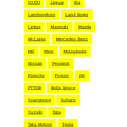
ISUZU
Jaguar
Kia
Lamborghini
Land Rover
Lexus
Maserati
Mazda
McLaren
Mercedes Benz
MG
Mini
Mitsubishi
Nissan
Peugeot
Porsche
Proton
ptt
PTTOR
Rolls Royce
Ssangyong
Subaru
Suzuki
Tata
Tata Motors
Tesla