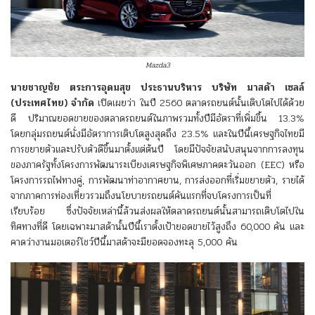
Mazda3
นายชาญชัย ตระการอุดมสุข
ประธานบริหาร บริษัท มาสด้า เซลล์
(ประเทศไทย) จำกัด
เปิดเผยว่า ในปี 2560 ตลาดรถยนต์นั้นเติบโตไปได้ด้วย
ดี ปริมาณยอดขายของตลาดรถยนต์ในภาพรวมทั้งปีมีอัตราที่เพิ่มขึ้น 13.3%
โดยกลุ่มรถยนต์นั่งมีอัตราการเติบโตสูงสุดถึง 23.5% และในปีนี้เศรษฐกิจไทยมี
การขยายตัวและปรับตัวดีขึ้นมาตั้งแต่ต้นปี โดยมีปัจจัยสนับสนุนจากการลงทุน
ของภาครัฐทั้งโครงการพัฒนาระเบียงเศรษฐกิจพิเศษภาคตะวันออก (EEC) หรือ
โครงการรถไฟทางคู่, การพัฒนาท่าอากาศยาน, การส่งออกที่เริ่มขยายตัว, รายได้
จากภาคการท่องเที่ยวรวมถึงนโยบายรถยนต์คันแรกที่จบโครงการเป็นที่
เรียบร้อย ซึ่งปัจจัยเหล่านี้ล้วนส่งผลให้ตลาดรถยนต์นั้นสามารถเติบโตไปใน
ทิศทางที่ดี โดยเฉพาะมาสด้านั้นปีนี้เราตั้งเป้ายอดขายไว้สูงถึง 60,000 คัน และ
คาดว่างานมอเตอร์โชว์ปีนี้มาสด้าจะมียอดจองทะลุ 5,000 คัน