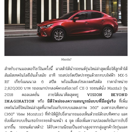
Mazda2
สำหรับงานมอเตอร์โชว์ในครั้งนี้ มาสด้าได้นำรถยนต์รุ่นใหม่ล่าสุดเพื่อให้ลูกค้าได้
สัมผัสเทคโนโลยีอันล้ำสมัย อาทิ รถสปอร์ตเปิดประทุนด้วยระบบไฟฟ้า MX-5
RF เกียร์แมนนวล 6 สปีด พร้อมสีแดงโซลเรดคริสตัล ราคาจำหน่าย
2,820,000 บาท รถอเนกประสงค์ครอสโอเวอร์ CX-3 รถยนต์นั่ง Mazda3 รุ่น
2018 คอลเลคชั่น ภายใต้แนวคิดสุดหรู
VISION BEYOND
IMAGINATION
หรือ
มิติใหม่ของความสมบูรณ์แบบที่มีอยู่จริง
ที่เพิ่ม
เทคโนโลยีใหม่ใหม่ล่าสุดที่มาพร้อมกับระบบแสดงภาพ 360° องศารอบทิศทาง
(360° View Monitor) ที่ทำให้ผู้ขับขี่สามารถมองเห็นตัวรถได้รอบทิศทาง และ
ยังเพิ่มระบบเซ็นเซอร์กะระยะด้านหน้า 4 จุด เพื่อเพิ่มความปลอดภัยในการขับขี่
มากขึ้น รถยนต์มาสด้า2 ได้รับความนิยมเป็นอย่างสูงจากกลุ่มลูกค้าวัยรุ่นและ