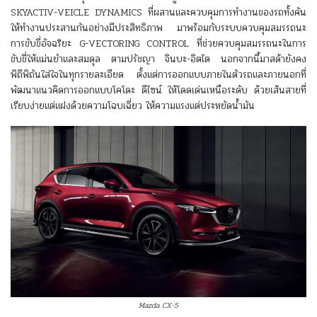
SKYACTIV-VEICLE DYNAMICS ที่ผสานและควบคุมการทำงานของรถทั้งคัน
ให้ทำงานประสานกันอย่างมีประสิทธิภาพ มาพร้อมกับระบบควบคุมสมรรถนะ
การขับขี่อัจฉริยะ G-VECTORING CONTROL ที่ช่วยควบคุมสมรรถนะในการ
ขับขี่ให้แม่นยำและสมดุล ตามปรัชญา จินบะ-อิตไต นอกจากนี้มาสด้ายังคง
พิถีพิถันใส่ใจในทุกรายละเอียด ตั้งแต่การออกแบบภายในตัวรถและภายนอกที่
พัฒนาแนวคิดการออกแบบโคโดะ ดีไซน์ ให้โดดเด่นเหนือระดับ ด้วยเส้นสายที่
เรียบง่ายแต่แฝงด้วยความโฉบเฉี่ยว ให้ความแรงแต่ประหยัดน้ำมัน
Mazda CX-5