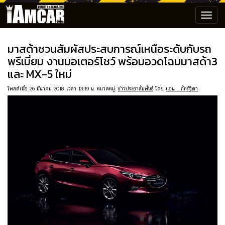
Toggl
navig
มาสด้าชวนสัมผัสประสบการณ์เหนือระดับกับรถ
พรีเมี่ยม งานมอเตอร์โชว์ พร้อมอวดโฉมมาสด้า3
และ MX-5 ใหม่
โพสต์เมื่อ 26 มีนาคม 2018 เวลา 13:19 น. หมวดหมู่:
ข่าวประชาสัมพันธ์
โดย
แอน .. ภัทร์ฐิตา