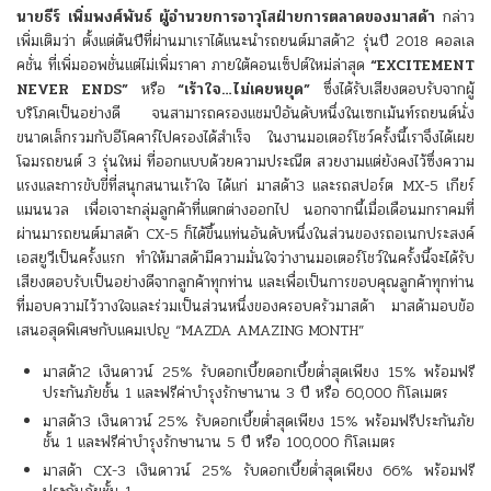
นายธีร์ เพิ่มพงศ์พันธ์
ผู้อำนวยการอาวุโสฝ่ายการตลาดของมาสด้า
กล่าว
เพิ่มเติมว่า ตั้งแต่ต้นปีที่ผ่านมาเราได้แนะนำรถยนต์มาสด้า2 รุ่นปี 2018 คอลเล
คชั่น ที่เพิ่มออพชั่นแต่ไม่เพิ่มราคา ภายใต้คอนเซ็ปต์ใหม่ล่าสุด
“EXCITEMENT
NEVER ENDS”
หรือ
“เร้าใจ…ไม่เคยหยุด”
ซึ่งได้รับเสียงตอบรับจากผู้
บริโภคเป็นอย่างดี จนสามารถครองแชมป์อันดับหนึ่งในเซกเม้นท์รถยนต์นั่ง
ขนาดเล็กรวมกับอีโคคาร์ไปครองได้สำเร็จ ในงานมอเตอร์โชว์ครั้งนี้เราจึงได้เผย
โฉมรถยนต์ 3 รุ่นใหม่ ที่ออกแบบด้วยความประณีต สวยงามแต่ยังคงไว้ซึ่งความ
แรงและการขับขี่ที่สนุกสนานเร้าใจ ได้แก่ มาสด้า3 และรถสปอร์ต MX-5 เกียร์
แมนนวล เพื่อเจาะกลุ่มลูกค้าที่แตกต่างออกไป นอกจากนี้เมื่อเดือนมกราคมที่
ผ่านมารถยนต์มาสด้า CX-5 ก็ได้ขึ้นแท่นอันดับหนึ่งในส่วนของรถอเนกประสงค์
เอสยูวีเป็นครั้งแรก ทำให้มาสด้ามีความมั่นใจว่างานมอเตอร์โชว์ในครั้งนี้จะได้รับ
เสียงตอบรับเป็นอย่างดีจากลูกค้าทุกท่าน และเพื่อเป็นการขอบคุณลูกค้าทุกท่าน
ที่มอบความไว้วางใจและร่วมเป็นส่วนหนึ่งของครอบครัวมาสด้า มาสด้ามอบข้อ
เสนอสุดพิเศษกับแคมเปญ “MAZDA AMAZING MONTH”
มาสด้า2 เงินดาวน์ 25% รับดอกเบี้ยดอกเบี้ยต่ำสุดเพียง 15% พร้อมฟรี
ประกันภัยชั้น 1 และฟรีค่าบำรุงรักษานาน 3 ปี หรือ 60,000 กิโลเมตร
มาสด้า3 เงินดาวน์ 25% รับดอกเบี้ยต่ำสุดเพียง 15% พร้อมฟรีประกันภัย
ชั้น 1 และฟรีค่าบำรุงรักษานาน 5 ปี หรือ 100,000 กิโลเมตร
มาสด้า CX-3 เงินดาวน์ 25% รับดอกเบี้ยต่ำสุดเพียง 66% พร้อมฟรี