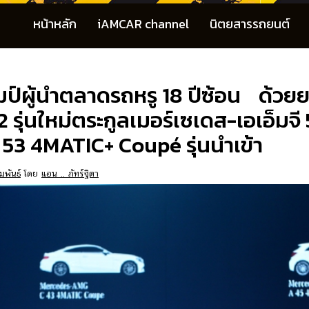
หน้าหลัก
iAMCAR channel
นิตยสารรถยนต์
ป์ผู้นำตลาดรถหรู 18 ปีซ้อน ด้วย
 2 รุ่นใหม่ตระกูลเมอร์เซเดส-เอเอ็ม
 53 4MATIC+ Coupé รุ่นนำเข้า
มพันธ์
โดย
แอน .. ภัทร์ฐิตา