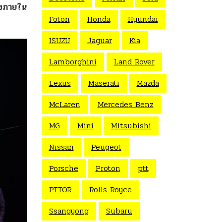
ห่งภายใน
Foton
Honda
Hyundai
ISUZU
Jaguar
Kia
Lamborghini
Land Rover
Lexus
Maserati
Mazda
McLaren
Mercedes Benz
MG
Mini
Mitsubishi
Nissan
Peugeot
Porsche
Proton
ptt
PTTOR
Rolls Royce
Ssangyong
Subaru