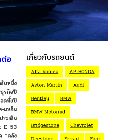
เกี่ยวกับรถยนต์
ดต่อ
Alfa Romeo
AP HONDA
ดับหนึ่ง
Aston Martin
Audi
ุรกิจปี
Bentley
BMW
ดทั้งปี
ส-
เอเอ็ม
BMW Motorrad
ดประเดิม
Bridgestone
Chevrolet
ะ
E 53
ด
“
คลัง
Deestone
Ferrari
Ford