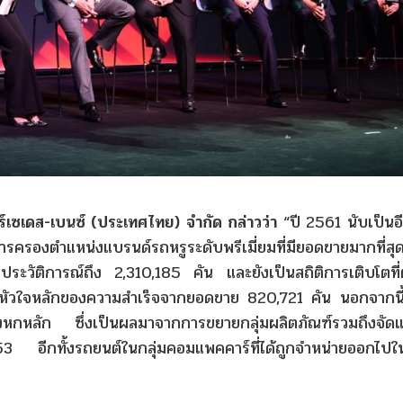
ร์เซเดส-
เบนซ์
(
ประเทศไทย)
จำกัด
กล่าวว่า
“ปี 2561 นับเป็นอี
ครองตำแหน่งแบรนด์รถหรูระดับพรีเมี่ยมที่มียอดขายมากที่สุดเป
ะวัติการณ์ถึง 2,310,185 คัน และยังเป็นสถิติการเติบโตที่ต่
็นหัวใจหลักของความสำเร็จจากยอดขาย 820,721 คัน นอกจากนี
ึงหกหลัก ซึ่งเป็นผลมาจากการขยายกลุ่มผลิตภัณฑ์รวมถึงจัดแบ
3 อีกทั้งรถยนต์ในกลุ่มคอมแพคคาร์ที่ได้ถูกจำหน่ายออกไป