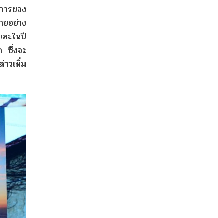
งการของ
่ายอย่าง
 และในปี
ด ซึ่งจะ
ล่าวเพิ่ม