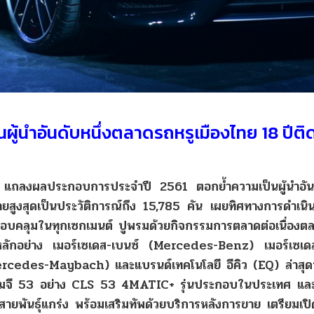
ผู้นำอันดับหนึ่งตลาดรถหรูเมืองไทย
18
ปีติ
แถลงผลประกอบการประจำปี
2561
ตอกย้ำความเป็นผู้นำอัน
ยสูงสุดเป็นประวัติการณ์ถึง
15,785
คัน
เผยทิศทางการดำเนินธ
อบคลุมในทุกเซกเมนต์
ปูพรมด้วยกิจกรรมการตลาดต่อเนื่องตลอ
ลักอย่าง
เมอร์เซเดส-
เบนซ์
(Mercedes-Benz)
เมอร์เซเด
ercedes-Maybach)
และแบรนด์เทคโนโลยี
อีคิว
(EQ)
ล่าสุ
มจี
53
อย่าง
CLS 53 4MATIC+
รุ่นประกอบในประเทศ
แล
ายพันธุ์แกร่ง
พร้อมเสริมทัพด้วยบริการหลังการขาย
เตรียมเปิ