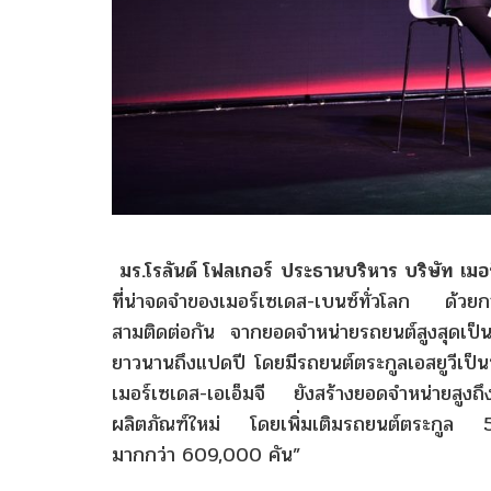
มร
.
โรลันด์
โฟลเกอร์
ประธานบริหาร
บริษัท
เมอ
ที่น่าจดจำของเมอร์เซเดส-เบนซ์ทั่วโลก ด้วยการ
สามติดต่อกัน จากยอดจำหน่ายรถยนต์สูงสุดเป็นปร
ยาวนานถึงแปดปี โดยมีรถยนต์ตระกูลเอสยูวีเป
เมอร์เซเดส-เอเอ็มจี ยังสร้างยอดจำหน่ายสูงถ
ผลิตภัณฑ์ใหม่ โดยเพิ่มเติมรถยนต์ตระกูล 5
มากกว่า 609,000 คัน”