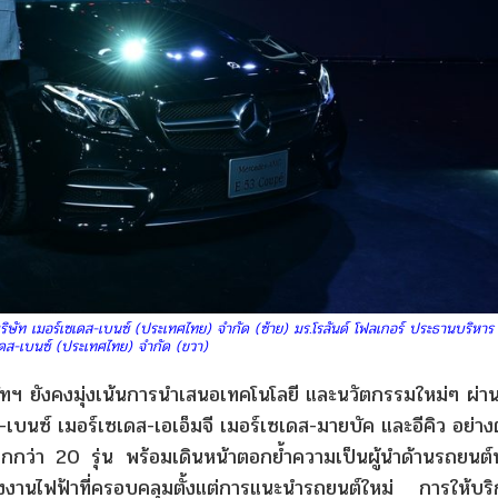
ษัท เมอร์เซเดส-เบนซ์ (ประเทศไทย) จำกัด (ซ้าย) มร.โรลันด์ โฟลเกอร์ ประธานบริหาร 
เดส-เบนซ์ (ประเทศไทย) จำกัด (ขวา)
ัทฯ ยังคงมุ่งเน้นการนำเสนอเทคโนโลยี และนวัตกรรมใหม่ๆ ผ่า
ส-เบนซ์ เมอร์เซเดส-เอเอ็มจี เมอร์เซเดส-มายบัค และอีคิว อย่างต
ากกว่า 20 รุ่น พร้อมเดินหน้าตอกย้ำความเป็นผู้นำด้านรถยนต์
งานไฟฟ้าที่ครอบคลุมตั้งแต่การแนะนำรถยนต์ใหม่ การให้บริ