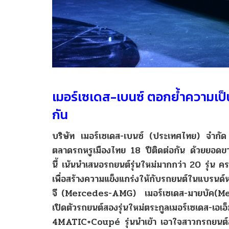
เมอร์เซเดส-เบนซ์ ตอกย้ำความเป็น
กัน
บริษัท
เมอร์เซเดส-
เบนซ์
(
ประเทศไทย)
จำกัด
ตลาดรถหรูเมืองไทย
18
ปีติดต่อกัน
ด้วยยอดขา
นี้
เน้นนำเสนอรถยนต์รุ่นใหม่มากกว่า
20
รุ่น
คร
เพื่อสร้างความแข็งแกร่งให้กับรถยนต์ในแบรนด์ห
จี
(Mercedes-AMG)
เมอร์เซเดส-
มายบัค
(M
เปิดตัวรถยนต์สองรุ่นใหม่ตระกูลเมอร์เซเดส-
เอเอ็
4MATIC+Coupé
รุ่นนำเข้า
เอาใจสาวกรถยนต์ส