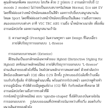
คุณลักษณะพิเศษ ของระบบ ไฮบริด ด้วย 2 รูปแบบ 2 อารมณ์การขับขี่ (2
moods 2 modes) ไม่ว่าจะเป็นแบบสบายๆในโหมด Normal, Eco และ EV
โดยที่ไฟส่องสว่างหน้าปัทม์จะแสดงเป็นสีฟ้า และการขับขี่แบบสนุกสนานใน
โหมด Sport โดยที่ไฟส่องสว่างหน้าปัทม์จะเปลี่ยนเป็นสีแดง รวมถึงการตอบ
สนองของระบบต่างๆ อาทิ VSC TRC ABS รวมถึง น้ำหนักพวงมาลัย เพื่อเพิ่ม
อารมณ์สปอร์ต และความสนุกสนานเร้าใจ
II. ความภาคภูมิ (Prestige) ในความหรูหรา และ Design ที่โฉบเฉี่ยว
ภายใต้ปรัชญาการออกแบบ L-finesse
การออกแบบภายนอก (Exterior)
ดีไซนอันเป็นเอกลักษณ์เฉพาะตัวของ Hybrid (Distinctive Styling for
Hybrid) สะท้อนภาพลักษณ์ใหม่ ภายใต้ปรัชญาการออกแบบ “L-finesse”
ผ่านเส้นสายของตัวถังที่ลื่น ไหลไปตามหลักอากาสพลศาสตร์ ด้วยค่าสัมประ
สิทธ์แรงเสียดทานต่ำ (Cd) เพียง 0.29 อีกทั้ง รูปทรงของโป่งล้อที่กว้างเพื่อ
รองรับกับซุ้มล้อ ทำให้รถดูต่ำแนบพื้น พร้อมฝากระโปรงหน้า และประตูท้ายทำ
จากอลูมิเนียม ทำให้ตัวรถมีจุดศูนย์ถ่วง (CG) ที่ต่ำ รับกับหลังคาที่เทลาด ให้
อารมณ์สปอร์ตรวมถึงการทรงตัวที่ดี
กระจังหน้ารูปลักษณ์ใหม่ แบบ ‘spindle-shaped’ ซึ่งได้รับแรงบันดาลใจใน
การออกแบบจาก รูปแบบของลมที่ปะทะตัวรถในระหว่างที่รถวิ่ง สอดรับกับ
แนวเส้นสายของตัวถัง