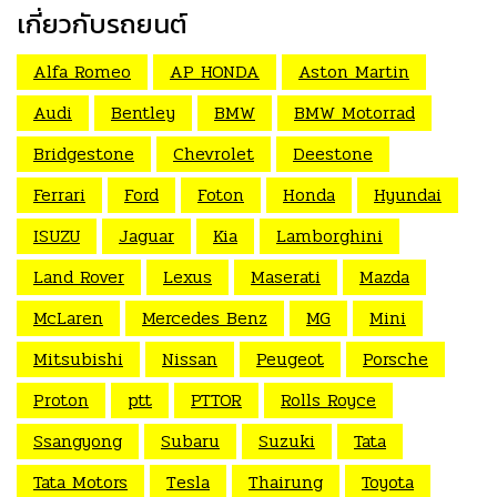
เกี่ยวกับรถยนต์
Alfa Romeo
AP HONDA
Aston Martin
Audi
Bentley
BMW
BMW Motorrad
Bridgestone
Chevrolet
Deestone
Ferrari
Ford
Foton
Honda
Hyundai
ISUZU
Jaguar
Kia
Lamborghini
Land Rover
Lexus
Maserati
Mazda
McLaren
Mercedes Benz
MG
Mini
Mitsubishi
Nissan
Peugeot
Porsche
Proton
ptt
PTTOR
Rolls Royce
Ssangyong
Subaru
Suzuki
Tata
Tata Motors
Tesla
Thairung
Toyota