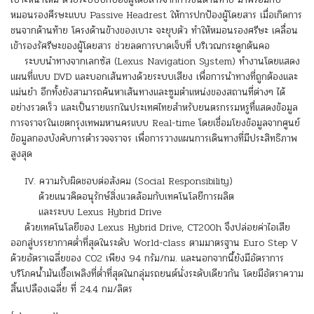
หมอนรองศีรษะแบบ Passive Headrest ให้การปกป้องผู้โดยสาร เมื่อเกิดการ
ชนจากด้านท้าย โครงด้านข้างของเบาะ จะยุบตัว ทำให้หมอนรองศรีษะ เคลื่อน
เข้ารองรัศรีษะของผู้โดยสาร ช่วยลดการบาดเจ็บที่ บริเวณกระดูกต้นคอ
ระบบนำทางจากเลกซัส (Lexus Navigation System) ทำงานโดยแสดง
แผนที่แบบ DVD และบอกเส้นทางด้วยระบบเสียง เพื่อการนำทางที่ถูกต้องและ
แม่นยำ อีกทั้งยังสามารถค้นหาเส้นทางและซูมตำแหน่งของสถานที่ต่างๆ ได้
อย่างรวดเร็ว และเป็นรายแรกในประเทศไทยสำหรับยนตรกรรมหรูทื่แสดงข้อมูล
การจราจรในเขตกรุงเทพมหานครแบบ Real-time โดยเชื่อมโยงข้อมูลจากศูนย์
ข้อมูลกองบังคับการตำรวจจราจร เพื่อการวางแผนการเดินทางที่มีประสิทธิภาพ
สูงสุด
IV. ความรับผิดชอบต่อสังคม (Social Responsibility)
ด้วยแนวคิดอนุรักษ์สิ่งแวดล้อมกับเทคโนโลยีการผลิต
และระบบ Lexus Hybrid Drive
ด้วยเทคโนโลยีของ Lexus Hybrid Drive, CT200h จึงปล่อยค่าไอเสีย
ออกสู่บรรยากาศต่ำที่สุดในระดับ World-class ตามมาตรฐาน Euro Step V
ด้วยอัตราเฉลี่ยของ CO2 เพียง 94 กรัม/กม. และนอกจากนี้ยังมีอัตราการ
บริโภคน้ำมันเชื้อเพลิงที่ต่ำที่สุดในกลุ่มรถยนต์นั่งระดับเดียวกัน โดยมีอัตราความ
สิ้นเปลืองเฉลี่ย ที่ 24.4 กม/ลิตร