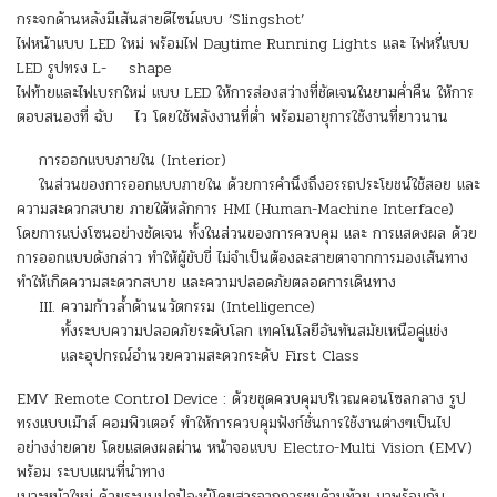
กระจกด้านหลังมีเส้นสายดีไซน์แบบ ‘Slingshot’
ไฟหน้าแบบ LED ใหม่ พร้อมไฟ Daytime Running Lights และ ไฟหรี่แบบ
LED รูปทรง L- shape
ไฟท้ายและไฟเบรกใหม่ แบบ LED ให้การส่องสว่างที่ชัดเจนในยามค่ำคืน ให้การ
ตอบสนองที่ ฉับ ไว โดยใช้พลังงานที่ต่ำ พร้อมอายุการใช้งานที่ยาวนาน
การออกแบบภายใน (Interior)
ในส่วนของการออกแบบภายใน ด้วยการคำนึงถึงอรรถประโยชน์ใช้สอย และ
ความสะดวกสบาย ภายใต้หลักการ HMI (Human-Machine Interface)
โดยการแบ่งโซนอย่างชัดเจน ทั้งในส่วนของการควบคุม และ การแสดงผล ด้วย
การออกแบบดังกล่าว ทำให้ผู้ขับขี่ ไม่จำเป็นต้องละสายตาจากการมองเส้นทาง
ทำให้เกิดความสะดวกสบาย และความปลอดภัยตลอดการเดินทาง
III. ความก้าวล้ำด้านนวัตกรรม (Intelligence)
ทั้งระบบความปลอดภัยระดับโลก เทคโนโลยีอันทันสมัยเหนือคู่แข่ง
และอุปกรณ์อำนวยความสะดวกระดับ First Class
EMV Remote Control Device : ด้วยชุดควบคุมบริเวณคอนโซลกลาง รูป
ทรงแบบเม๊าส์ คอมพิวเตอร์ ทำให้การควบคุมฟังก์ชั่นการใช้งานต่างๆเป็นไป
อย่างง่ายดาย โดยแสดงผลผ่าน หน้าจอแบบ Electro-Multi Vision (EMV)
พร้อม ระบบแผนที่นำทาง
เบาะหน้าใหม่ ด้วยระบบปกป้องผู้โดยสารจากการชนด้านท้าย มาพร้อมกับ