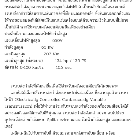
แปลงพลังงานไฟฟ้าที่ยอดเยี่ยม พร้อมมอเตอร์ไฟฟ้ากำลังส่งสูงที่สามารถแปลง
กระแสไฟกำลังสูงจากหน่วยควบคุมกำลังไฟฟ้าไปเป็นพลังขับเคลื่อนรถยนต์
ระบบดังกล่าวให้สมรรถนะในการเร่งที่เงียบและทรงพลัง ทั้งในขณะออกตัวและ
ให้การตอบสนองที่ดีเลิศแม้ในขณะเร่งเครื่องยนต์ด้วยความเร็วในแบบที่ไม่อาจ
เป็นไปได้ หากใช้ระบบเครื่องยนต์เบนซินเพียงอย่างเดียว
ประสิทธิภาพของมอเตอร์ไฟฟ้ากำลังสูง
แรงเคลื่อนไฟฟ้าสูงสุด 650V
กำลังสูงสุด 60 kw
แรงบิดสูงสุด 207 Nm
แรงม้าสูงสุด (ทั้งระบบ) 134 hp / 136 PS
อัตราเร่ง 0-100 km/h: 10.3 sec
ระบบส่งกำลังที่พัฒนาขึ้นเพื่อใช้สำหรับเครื่องยนต์ไฮบริดโดยเฉพาะ
เลกซัสได้เลือกใช้ระบบส่งกำลังแบบแปรผันต่อเนื่อง ซึ่งควบคุมด้วยระบบ
ไฟฟ้า (Electrically Controlled Continuously Variable
Transmission) เพื่อให้ทำงานร่วมกับระบบส่งกำลังของเครื่องยนต์ไฮบริดได้
อย่างลงตัวและให้การขับขี่ที่นุ่มนวล ระบบส่งกำลังดังกล่าวประกอบไปด้วย
อุปกรณ์ส่งถ่ายกำลังแบบ Split device มอเตอร์ไฟฟ้ากำลังส่งสูง และเจเนอเร
เตอร์
เพลิดเพลินไปกับการขับขี่ ด้วยสมรรถนะแห่งการขับเคลื่อน พร้อม