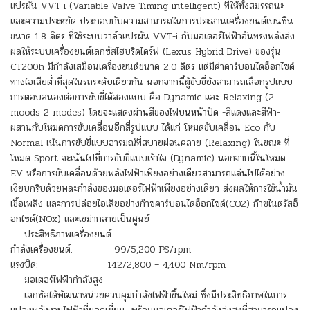
แปรผัน VVT-i (Variable Valve Timing-intelligent) ที่ให้ทั้งสมรรถนะ
และความประหยัด ประกอบกับความสามารถในการประสานเครื่องยนต์เบนซิน
ขนาด 1.8 ลิตร ที่ใช้ระบบวาล์วแปรผัน VVT-i กับมอเตอร์ไฟฟ้าอันทรงพลังส่ง
ผลให้ระบบเครื่องยนต์เลกซัสไฮบริดไดร์ฟ (Lexus Hybrid Drive) ของรุ่น
CT200h มีกำลังเสมือนเครื่องยนต์ขนาด 2.0 ลิตร แต่มีค่าคาร์บอนไดอ็อกไซด์
ทางไอเสียต่ำที่สุดในรถระดับเดียวกัน นอกจากนี้ผู้ขับขี่ยังสามารถเลือกรูปแบบ
การตอบสนองต่อการขับขี่ได้สองแบบ คือ Dynamic และ Relaxing (2
moods 2 modes) โดยจะแสดงผ่านสีของไฟบนหน้าปัด -สีแดงและสีฟ้า-
ผสานกับโหมดการขับเคลื่อนอีกสี่รูปแบบ ได้แก่ โหมดขับเคลื่อน Eco กับ
Normal เน้นการขับขี่แบบอารมณ์ที่สบายผ่อนคลาย (Relaxing) ในขณะ ที่
โหมด Sport จะเน้นไปที่การขับขี่แบบเร้าใจ (Dynamic) นอกจากนี้ในโหมด
EV หรือการขับเคลื่อนด้วยพลังไฟฟ้าเพียงอย่างเดียวสามารถแล่นไปได้อย่าง
เงียบกริบด้วยพละกำลังของมอเตอร์ไฟฟ้าเพียงอย่างเดียว ส่งผลให้การใช้น้ำมัน
เชื้อเพลิง และการปล่อยไอเสียอย่างก๊าซคาร์บอนไดอ็อกไซด์(CO2) ก๊าซไนตรัสอ็
อกไซด์(NOx) และเขม่ากลายเป็นศูนย์
ประสิทธิภาพเครื่องยนต์
กำลังเครื่องยนต์: 99/5,200 PS/rpm
แรงบิด: 142/2,800 – 4,400 Nm/rpm
มอเตอร์ไฟฟ้ากำลังสูง
เลกซัสได้พัฒนาหน่วยควบคุมกำลังไฟฟ้าขึ้นใหม่ ซึ่งมีประสิทธิภาพในการ