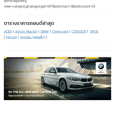
{phocagallery
view=category|categoryid=187|limitstart=0|limitcount=0}
ตารางราคารถยนต์ล่าสุด
AUDI
|
Aston Martin
|
BMW
|
Chevrolet
|
CITROEN
|
DFSK
|
Ferrari
|
Honda (ฮอนด้า)
|