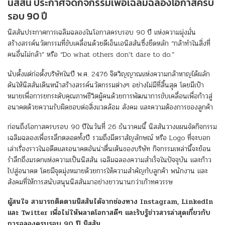
นิสสัน ประกาศจัดกิจกรรมเพื่อเฉลิมฉลองโอกาสครบ
รอบ 90 ปี
นิสสันประกาศการเฉลิมฉลองในโอกาสครบรอบ 90 ปี แห่งความมุ่งมั่น
สร้างสรรค์นวัตกรรมที่ขับเคลื่อนด้วยดีเอ็นเอนิสสันซึ่งยึดหลัก “กล้าทำในสิ่งที่
คนอื่นไม่กล้า” หรือ “Do what others don’t dare to do.”
นับตั้งแต่ก่อตั้งบริษัทในปี พ.ศ. 2476 จิตวิญญาณแห่งความกล้าหาญได้ผลัก
ดันให้นิสสันเดินหน้าสร้างสรรค์นวัตกรรมต่างๆ อย่างไม่มีที่สิ้นสุด โดยมีเป้า
หมายเพื่อการยกระดับคุณภาพชีวิตผู้คนด้วยการพัฒนาการขับเคลื่อนเพื่อก้าวสู่
อนาคตด้วยความรับผิดชอบต่อสิ่งแวดล้อม สังคม และความต้องการของลูกค้า
ก่อนถึงโอกาสครบรอบ 90 ปีในวันที่ 26 ธันวาคมนี้ นิสสันวางแผนจัดกิจกรรม
เฉลิมฉลองเพื่อระลึกตลอดทั้งปี รวมถึงมีตราสัญลักษณ์ หรือ Logo ที่จะบอก
เล่าเรื่องราวในอดีตและอนาคตอันน่าตื่นเต้นของบริษัท กิจกรรมเหล่านี้จะย้อน
รำลึกถึงมรดกแห่งความเป็นนิสสัน เฉลิมฉลองความสำเร็จในปัจจุบัน และก้าว
ไปสู่อนาคต โดยมีจุดมุ่งหมายด้วยการให้ความสำคัญกับลูกค้า พนักงาน และ
สังคมที่ให้การสนับสนุนนิสสันมาอย่างยาวนานกว่าเก้าทศวรรษ
ผู้สนใจ สามารถติดตามนิสสันได้จากช่องทาง Instagram, LinkedIn
และ Twitter เพื่อไม่ให้พลาดโอกาสดีๆ และรับรู้ข่าวสารล่าสุดเกี่ยวกับ
การฉลองครบรอบ 90 ปี นิสสัน