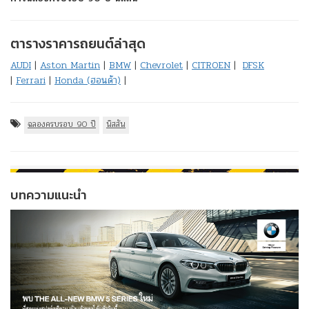
ตารางราคารถยนต์ล่าสุด
AUDI
|
Aston Martin
|
BMW
|
Chevrolet
|
CITROEN
|
DFSK
|
Ferrari
|
Honda (ฮอนด้า)
|
ฉลองครบรอบ 90 ปี
นิสสัน
บทความแนะนำ