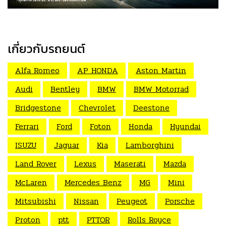
เกี่ยวกับรถยนต์
Alfa Romeo
AP HONDA
Aston Martin
Audi
Bentley
BMW
BMW Motorrad
Bridgestone
Chevrolet
Deestone
Ferrari
Ford
Foton
Honda
Hyundai
ISUZU
Jaguar
Kia
Lamborghini
Land Rover
Lexus
Maserati
Mazda
McLaren
Mercedes Benz
MG
Mini
Mitsubishi
Nissan
Peugeot
Porsche
Proton
ptt
PTTOR
Rolls Royce