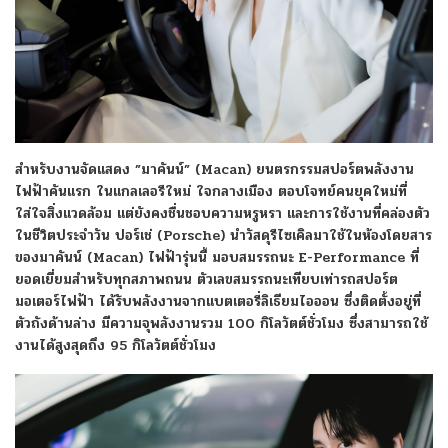
สำหรับงานจัดแสดง ”มาคันน์” (Macan) ยนตรกรรมสปอร์ตพลังงาน
ไฟฟ้าคันแรก ในแกลเลอรีใหม่ ใจกลางเมือง ตอบโจทย์คนยุคใหม่ที่
ใส่ใจสิ่งแวดล้อม แต่ยังคงชื่นชอบความหรูหรา และการใช้งานที่คล่องตัว
ในชีวิตประจำวัน ปอร์เช่ (Porsche) นำวัสดุรีไซเคิลมาใช้ในห้องโดยสาร
ของมาคันน์ (Macan) ไฟฟ้ารุ่นนี้ มอบสมรรถนะ E-Performance ที่
ยอดเยี่ยมสำหรับทุกสภาพถนน ตัวเลขสมรรถนะเทียบเท่ารถสปอร์ต
มอเตอร์ไฟฟ้า ได้รับพลังงานจากแบตเตอรี่ลิเธียมไอออน ซึ่งติดตั้งอยู่ที่
ตัวถังด้านล่าง มีความจุพลังงานรวม 100 กิโลวัตต์ชั่วโมง ซึ่งสามารถใช้
งานได้สูงสุดถึง 95 กิโลวัตต์ชั่วโมง