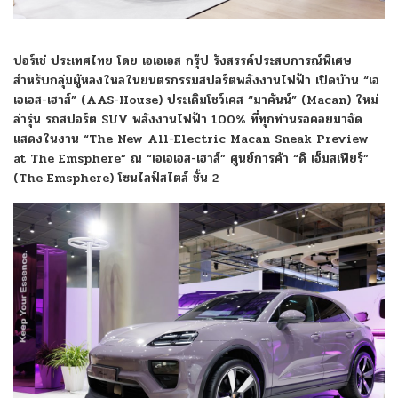
ปอร์เช่ ประเทศไทย โดย เอเอเอส กรุ๊ป รังสรรค์ประสบการณ์พิเศษ
สำหรับกลุ่มผู้หลงใหลในยนตรกรรมสปอร์ตพลังงานไฟฟ้า เปิดบ้าน “เอ
เอเอส-เฮาส์” (AAS-House) ประเดิมโชว์เคส “มาคันน์” (Macan) ใหม่
ล่ารุ่น รถสปอร์ต SUV พลังงานไฟฟ้า 100% ที่ทุกท่านรอคอยมาจัด
แสดงในงาน “The New All-Electric Macan Sneak Preview
at The Emsphere” ณ “เอเอเอส-เฮาส์” ศูนย์การค้า “ดิ เอ็มสเฟียร์”
(The Emsphere) โซนไลฟ์สไตล์ ชั้น 2