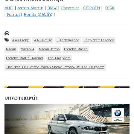
AUDI
|
Aston Martin
|
BMW
|
Chevrolet
|
CITROEN
|
DFSK
|
Ferrari
|
Honda (ฮอนด้า)
|
AAS-Group
AAS-House
E-Performance
Keep Your Essence
Macan
Macan 4
Macan Turbo
Porsche Macan
Porsche Martini Racing
The Emsphere
The New All-Electric Macan Sneak Preview at The Emsphere
บทความแนะนำ