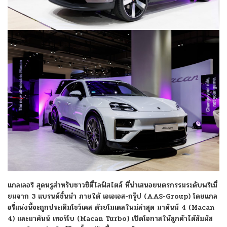
แกลเลอรี สุดหรูสำหรับชาวซิตี้ไลฟ์สไตล์ ที่นำเสนอยนตรกรรมระดับพรีเมี่
ยมจาก 3 แบรนด์ชั้นนำ ภายใต้ เอเอเอส-กรุ๊ป (AAS-Group) โดยแกล
อรี่แห่งนี้จะถูกประเดิมโชว์เคส ด้วยโมเดลใหม่ล่าสุด มาคันน์ 4 (Macan
4) และมาคันน์ เทอร์โบ (Macan Turbo) เปิดโอกาสให้ลูกค้าได้สัมผัส