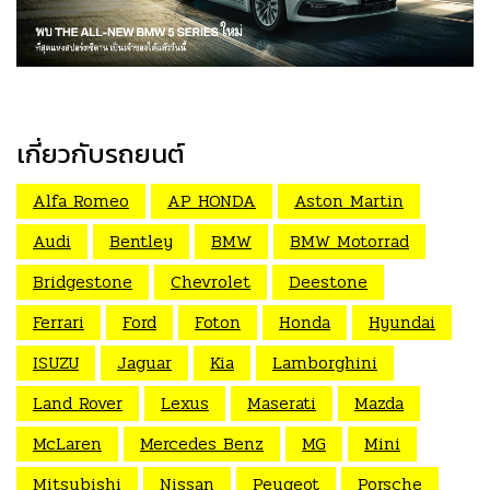
เกี่ยวกับรถยนต์
Alfa Romeo
AP HONDA
Aston Martin
Audi
Bentley
BMW
BMW Motorrad
Bridgestone
Chevrolet
Deestone
Ferrari
Ford
Foton
Honda
Hyundai
ISUZU
Jaguar
Kia
Lamborghini
Land Rover
Lexus
Maserati
Mazda
McLaren
Mercedes Benz
MG
Mini
Mitsubishi
Nissan
Peugeot
Porsche