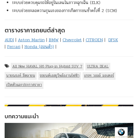
ระบบช่วยควบคุมรถให้อยู่ในเลนในภาวะฉุกเฉิน (ELK)
ระบบช่วยชะลอความรุนแรงของการเกิดการชนซ้ำครั้งที่ 2 (SCM)
ตารางราคารถยนต์ล่าสุด
AUDI
|
Aston Martin
|
BMW
|
Chevrolet
|
CITROEN
|
DFSK
|
Ferrari
|
Honda (ฮอนด้า)
|
All New HAVAL H6 Plug-in Hybrid SUV 7
ULTRA DEAL
นายณรงค์ สีตลายน
รถยนต์เอสยูวีพลังงานไฟฟ้า
เกรท วอลล์ มอเตอร์
เปิดตัวและประกาศราคา
บทความแนะนำ