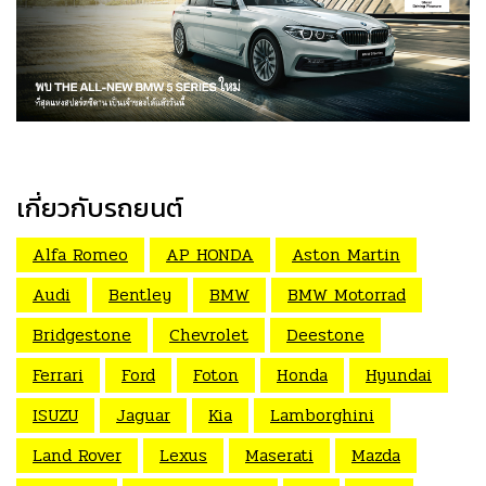
เกี่ยวกับรถยนต์
Alfa Romeo
AP HONDA
Aston Martin
Audi
Bentley
BMW
BMW Motorrad
Bridgestone
Chevrolet
Deestone
Ferrari
Ford
Foton
Honda
Hyundai
ISUZU
Jaguar
Kia
Lamborghini
Land Rover
Lexus
Maserati
Mazda