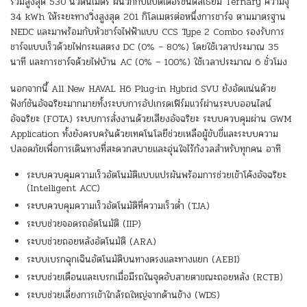
รวมสูงสุด 530 นิวตันเมตร ผนวกกับแบตเตอรี่ชนิดลิเธียม Ternary ความจุ
34 kWh ให้ระยะทางวิ่งสูงสุด 201 กิโลเมตรต่อหนึ่งการชาร์จ ตามมาตรฐาน
NEDC และมาพร้อมกับหัวชาร์จไฟฟ้าแบบ CCS Type 2 Combo รองรับการ
ชาร์จแบบเร็วด้วยไฟกระแสตรง DC (0% – 80%) โดยใช้เวลาประมาณ 35
นาที และการชาร์จด้วยไฟบ้าน AC (0% – 100%) ใช้เวลาประมาณ 6 ชั่วโมง
นอกจากนี้ All New HAVAL H6 Plug-in Hybrid SVU ยังอัดแน่นด้วย
ฟังก์ชันอัจฉริยะมากมายทั้งระบบการอัปเกรดเฟิร์มแวร์ผ่านระบบออนไลน์
อัจฉริยะ (FOTA) ระบบการสั่งงานด้วยเสียงอัจฉริยะ ระบบควบคุมผ่าน GWM
Application ทั้งยังครบครันด้วยเทคโนโลยีช่วยเหลือผู้ขับขี่และระบบความ
ปลอดภัยเพื่อการเดินทางที่สะดวกสบายและอุ่นใจไร้กังวลสำหรับทุกคน อาทิ
ระบบควบคุมความเร็วอัตโนมัติแบบแปรผันพร้อมการช่วยเข้าโค้งอัจฉริยะ
(Intelligent ACC)
ระบบควบคุมความเร็วอัตโนมัติที่ความเร็วต่ำ (TJA)
ระบบช่วยจอดรถอัตโนมัติ (IIP)
ระบบช่วยถอยหลังอัตโนมัติ (ARA)
ระบบเบรกฉุกเฉินอัตโนมัติบนทางตรงและทางแยก (AEBI)
ระบบช่วยเตือนและเบรกเมื่อมีรถในจุดอับสายตาขณะถอยหลัง (RCTB)
ระบบช่วยเลี่ยงการเข้าใกล้รถใหญ่จากด้านข้าง (WDS)