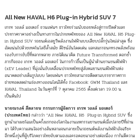
All New HAVAL H6 Plug-in Hybrid SUV 7
เกรท วอลล์ มอเตอร์ ชวนแฟนๆ ชาวไทยร่วมนับถอยหลังสู่การเปิดตัวและ
ประกาศราคาอย่างเป็นทางการในประเทศไทยของ All New HAVAL H6 Plug-
in Hybrid SUV รถยนต์เอสยูวีพลังงานไฟฟ้าแบบเสียบปลั๊กรุ่นใหม่ล่าสุด ซึ่ง
อัดแน่นไปด้วยเทคโนโลยีล้ำสมัย ดีไซน์อันโดดเด่น และสมรรถนะทรงพลังพร้อม
รองรับการขับขี่ที่หลากหลาย ภายใต้แนวคิด Future Transformed ตอกย้ำ
ภารกิจของ เกรท วอลล์ มอเตอร์ ในการก้าวขึ้นเป็นผู้นำด้านยานยนต์ไฟฟ้า
(xEV Leader) ที่มุ่งมั่นขับเคลื่อนประเทศไทยสู่สังคมยานยนต์ไฟฟ้าแห่ง
อนาคตอย่างเต็มรูปแบบ โดยแฟนๆ ชาวไทยสามารถติดตามบรรยากาศการ
ถ่ายทอดสดผ่านช่องทางออนไลน์ได้ทั้ง Facebook: GWM Thailand และ
HAVAL Thailand ในวันศุกร์ที่ 7 ตุลาคม 2565 ตั้งแต่เวลา 19.00 น.
เป็นต้นไป
นายณรงค์ สีตลายน กรรมการผู้จัดการ เกรท วอลล์ มอเตอร์
(ประเทศไทย)
กล่าวว่า “All New HAVAL H6 Plug-in Hybrid SUV ซึ่ง
ถูกนำมาเผยโฉมเป็นครั้งแรกของโลกในงานมหกรรมยานยนต์เมื่อปลายปีที่ผ่าน
มา ได้รับความสนใจอย่างล้นหลามจนกลายเป็นรถยนต์พลังงานไฟฟ้าอัจฉริยะ
อีกหนึ่งรุ่นที่ผู้บริโภคชาวไทยจับตามองและรอคอยมาอย่างต่อเนื่อง การันตีความ