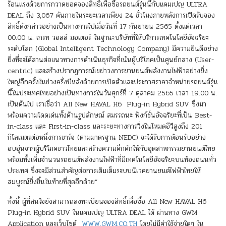
ร้อนแรงด้วยการกวาดยอดจองสิทธิ์เพื่อซื้อรถยนต์รุ่นนี้กับแคมเปญ ULTRA
DEAL ถึง 3,067 คันภายในระยะเวลาเพียง 24 ชั่วโมงภายหลังการเปิดรับจอง
สิทธิ์ดังกล่าวอย่างเป็นทางการไปเมื่อวันที่ 17 กันยายน 2565 ตั้งแต่เวลา
00.00 น. เกรท วอลล์ มอเตอร์ ในฐานะบริษัทที่ให้บริการเทคโนโลยีอัจฉริยะ
ระดับโลก (Global Intelligent Technology Company) มีความยินดีอย่าง
ยิ่งที่จะได้สานต่อแนวทางการดำเนินธุรกิจที่เน้นผู้บริโภคเป็นศูนย์กลาง (User-
centric) และสร้างปรากฏการณ์เขย่าวงการยานยนต์พลังงานไฟฟ้าอย่างยิ่ง
ใหญ่อีกครั้งในช่วงครึ่งปีหลังด้วยการเปิดตัวและประกาศราคาจำหน่ายรถยนต์รุ่น
นี้ในประเทศไทยอย่างเป็นทางการในวันศุกร์ที่ 7 ตุลาคม 2565 เวลา 19.00 น.
เป็นต้นไป เราเชื่อว่า All New HAVAL H6 Plug-in Hybrid SUV ซึ่งมา
พร้อมความโดดเด่นทั้งด้านรูปลักษณ์ สมรรถนะ ฟังก์ชั่นอัจฉริยะที่เป็น Best-
in-class และ First-in-class และระยะทางการวิ่งในโหมดอีวีสูงถึง 201
กิโลเมตรต่อหนึ่งการชาร์จ (ตามมาตรฐาน NEDC) จะได้รับการต้อนรับอย่าง
อบอุ่นจากผู้บริโภคชาวไทยและสร้างความคึกคักให้กับอุตสาหกรรมยานยนต์ไทย
พร้อมทั้งเพิ่มจำนวนรถยนต์พลังงานไฟฟ้าที่มีเทคโนโลยีอัจฉริยะบนท้องถนนทั่ว
ประเทศ ซึ่งจะมีส่วนสำคัญต่อการเติมเต็มระบบนิเวศยานยนต์ไฟฟ้าไทยให้
สมบูรณ์ยิ่งขึ้นในท้ายที่สุดอีกด้วย”
ทั้งนี้ ผู้ที่สนใจยังสามารถลงทะเบียนจองสิทธิ์เพื่อซื้อ All New HAVAL H6
Plug-in Hybrid SUV ในแคมเปญ ULTRA DEAL ได้ ผ่านทาง GWM
Application และเว็บไซต์
WWW.GWM.CO.TH
โดยไม่มีค่าใช้จ่ายใดๆ ใน