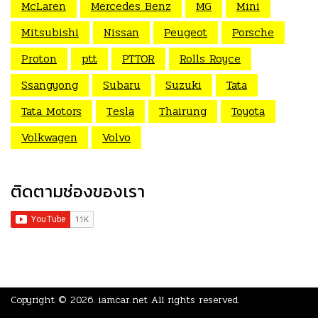
McLaren
Mercedes Benz
MG
Mini
Mitsubishi
Nissan
Peugeot
Porsche
Proton
ptt
PTTOR
Rolls Royce
Ssangyong
Subaru
Suzuki
Tata
Tata Motors
Tesla
Thairung
Toyota
Volkwagen
Volvo
ติดตามช่องของเรา
Copyright © 2026.
iamcar.net
All rights reserved.