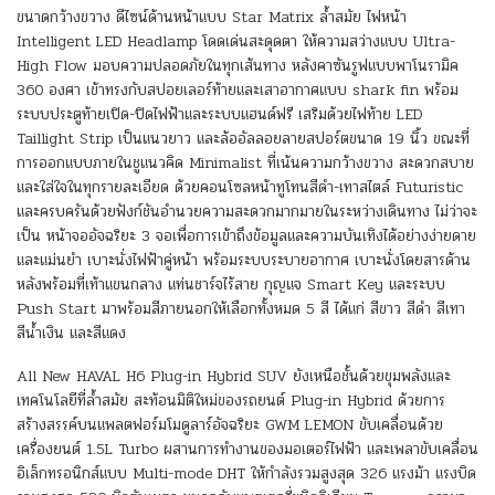
ขนาดกว้างขวาง ดีไซน์ด้านหน้าแบบ Star Matrix ล้ำสมัย ไฟหน้า
Intelligent LED Headlamp โดดเด่นสะดุดตา ให้ความสว่างแบบ Ultra-
High Flow มอบความปลอดภัยในทุกเส้นทาง หลังคาซันรูฟแบบพาโนรามิค
360 องศา เข้าทรงกับสปอยเลอร์ท้ายและเสาอากาศแบบ shark fin พร้อม
ระบบประตูท้ายเปิด-ปิดไฟฟ้าและระบบแฮนด์ฟรี เสริมด้วยไฟท้าย LED
Taillight Strip เป็นแนวยาว และล้ออัลลอยลายสปอร์ตขนาด 19 นิ้ว ขณะที่
การออกแบบภายในชูแนวคิด Minimalist ที่เน้นความกว้างขวาง สะดวกสบาย
และใส่ใจในทุกรายละเอียด ด้วยคอนโซลหน้าทูโทนสีดำ-เทาสไตล์ Futuristic
และครบครันด้วยฟังก์ชันอำนวยความสะดวกมากมายในระหว่างเดินทาง ไม่ว่าจะ
เป็น หน้าจออัจฉริยะ 3 จอเพื่อการเข้าถึงข้อมูลและความบันเทิงได้อย่างง่ายดาย
และแม่นยำ เบาะนั่งไฟฟ้าคู่หน้า พร้อมระบบระบายอากาศ เบาะนั่งโดยสารด้าน
หลังพร้อมที่เท้าแขนกลาง แท่นชาร์จไร้สาย กุญแจ Smart Key และระบบ
Push Start มาพร้อมสีภายนอกให้เลือกทั้งหมด 5 สี ได้แก่ สีขาว สีดำ สีเทา
สีน้ำเงิน และสีแดง
All New HAVAL H6 Plug-in Hybrid SUV ยังเหนือชั้นด้วยขุมพลังและ
เทคโนโลยีที่ล้ำสมัย สะท้อนมิติใหม่ของรถยนต์ Plug-in Hybrid ด้วยการ
สร้างสรรค์บนแพลตฟอร์มโมดูลาร์อัจฉริยะ GWM LEMON ขับเคลื่อนด้วย
เครื่องยนต์ 1.5L Turbo ผสานการทำงานของมอเตอร์ไฟฟ้า และเพลาขับเคลื่อน
อิเล็กทรอนิกส์แบบ Multi-mode DHT ให้กำลังรวมสูงสุด 326 แรงม้า แรงบิด