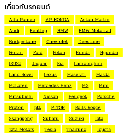
เกี่ยวกับรถยนต์
Alfa Romeo
AP HONDA
Aston Martin
Audi
Bentley
BMW
BMW Motorrad
Bridgestone
Chevrolet
Deestone
Ferrari
Ford
Foton
Honda
Hyundai
ISUZU
Jaguar
Kia
Lamborghini
Land Rover
Lexus
Maserati
Mazda
McLaren
Mercedes Benz
MG
Mini
Mitsubishi
Nissan
Peugeot
Porsche
Proton
ptt
PTTOR
Rolls Royce
Ssangyong
Subaru
Suzuki
Tata
Tata Motors
Tesla
Thairung
Toyota