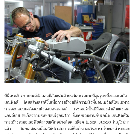
นี่คือรถจักรยานยนต์คัสตอมที่อัดแน่นด้วยนวัตกรรมมากที่สุดรุ่นหนึ่งของรอยัล
เอนฟิลด์ โดยสร้างสรรค์ขึ้นเพื่อการสร้างสถิติความเร็วที่บอนเนวิลล์โดยเฉพาะ
การออกแบบเครื่องยนต์ของบอนเนวิลล์ เรซเซอร์เป็นฝีมือของสำนักแต่งเอส
แอนด์เอส ไซเคิลจากประเทศสหรัฐอเมริกา ซึ่งเคยร่วมงานกับรอยัล เอนฟิลด์ใน
การสร้างรถมอเตอร์ไซค์สายแดร็กอย่างล็อค สต็อค (Lock Stock) ในยุโรปมา
แล้ว โดยเอสแอนด์เอสใช้ประสบการณ์ที่คร่ำหวอดในการปรับแต่งตัวรถและ