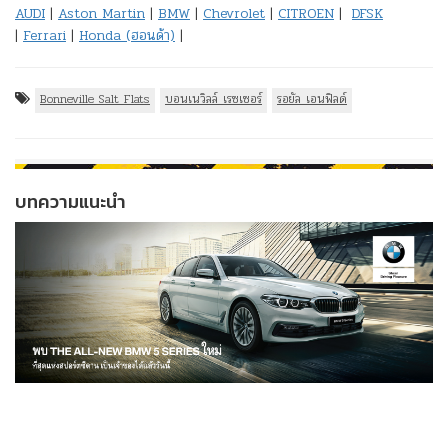
AUDI
|
Aston Martin
|
BMW
|
Chevrolet
|
CITROEN
|
DFSK
|
Ferrari
|
Honda (ฮอนด้า)
|
Bonneville Salt Flats
บอนเนวิลล์ เรซเซอร์
รอยัล เอนฟิลด์
บทความแนะนำ