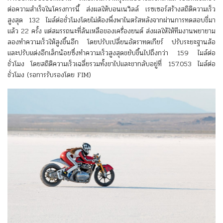
ต่อความสำเร็จในโครงการนี้ ส่งผลให้บอนเนวิลล์ เรซเซอร์สร้างสถิติความเร็ว
สูงสุด 132 ไมล์ต่อชั่วโมงโดยไม่ต้องพึ่งพาไนตรัสหลังจากผ่านการทดสอบขี่มา
แล้ว 22 ครั้ง แต่สมรรถนะที่ล้นเหลือของเครื่องยนต์ ส่งผลให้ให้ทีมงานพยายาม
ลองทำความเร็วให้สูงขึ้นอีก โดยปรับเปลี่ยนอัตราทดเกียร์ ปรับระยะฐานล้อ
และปรับแต่งอีกเล็กน้อยซึ่งทำความเร็วสูงสุดขยับขึ้นไปถึงกว่า 159 ไมล์ต่อ
ชั่วโมง โดยสถิติความเร็วเฉลี่ยรวมทั้งขาไปและขากลับอยู่ที่ 157.053 ไมล์ต่อ
ชั่วโมง (รอการรับรองโดย FIM)