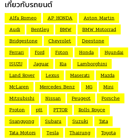
เกี่ยวกับรถยนต์
Alfa Romeo
AP HONDA
Aston Martin
Audi
Bentley
BMW
BMW Motorrad
Bridgestone
Chevrolet
Deestone
Ferrari
Ford
Foton
Honda
Hyundai
ISUZU
Jaguar
Kia
Lamborghini
Land Rover
Lexus
Maserati
Mazda
McLaren
Mercedes Benz
MG
Mini
Mitsubishi
Nissan
Peugeot
Porsche
Proton
ptt
PTTOR
Rolls Royce
Ssangyong
Subaru
Suzuki
Tata
Tata Motors
Tesla
Thairung
Toyota