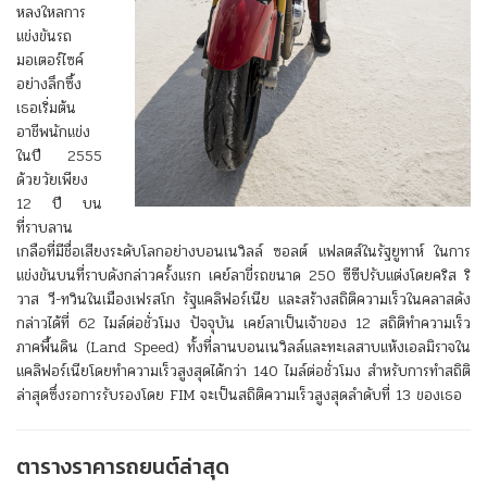
หลงใหลการ
แข่งขันรถ
มอเตอร์ไซค์
อย่างลึกซึ้ง
เธอเริ่มต้น
อาชีพนักแข่ง
ในปี 2555
ด้วยวัยเพียง
12 ปี บน
ที่ราบลาน
เกลือที่มีชื่อเสียงระดับโลกอย่างบอนเนวิลล์ ซอลต์ แฟลตส์ในรัฐยูทาห์ ในการ
แข่งขันบนที่ราบดังกล่าวครั้งแรก เคย์ลาขี่รถขนาด 250 ซีซีปรับแต่งโดยคริส ริ
วาส วี-ทวินในเมืองเฟรสโก รัฐแคลิฟอร์เนีย และสร้างสถิติความเร็วในคลาสดัง
กล่าวได้ที่ 62 ไมล์ต่อชั่วโมง ปัจจุบัน เคย์ลาเป็นเจ้าของ 12 สถิติทำความเร็ว
ภาคพื้นดิน (Land Speed) ทั้งที่ลานบอนเนวิลล์และทะเลสาบแห้งเอลมิราจใน
แคลิฟอร์เนียโดยทำความเร็วสูงสุดได้กว่า 140 ไมล์ต่อชั่วโมง สำหรับการทำสถิติ
ล่าสุดซึ่งรอการรับรองโดย FIM จะเป็นสถิติความเร็วสูงสุดลำดับที่ 13 ของเธอ
ตารางราคารถยนต์ล่าสุด