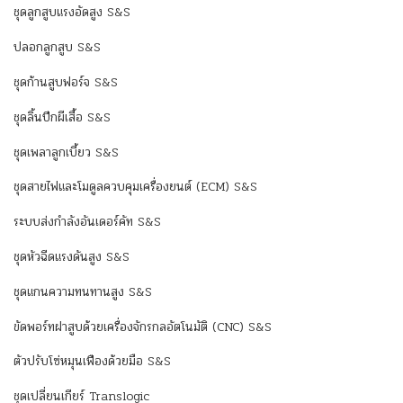
ชุดลูกสูบแรงอัดสูง S&S
ปลอกลูกสูบ S&S
ชุดก้านสูบฟอร์จ S&S
ชุดลิ้นปีกผีเสื้อ S&S
ชุดเพลาลูกเบี้ยว S&S
ชุดสายไฟและโมดูลควบคุมเครื่องยนต์ (ECM) S&S
ระบบส่งกำลังอันเดอร์คัท S&S
ชุดหัวฉีดแรงดันสูง S&S
ชุดแกนความทนทานสูง S&S
ขัดพอร์ทฝาสูบด้วยเครื่องจักรกลอัตโนมัติ (CNC) S&S
ตัวปรับโซ่หมุนเฟืองด้วยมือ S&S
ชุดเปลี่ยนเกียร์ Translogic