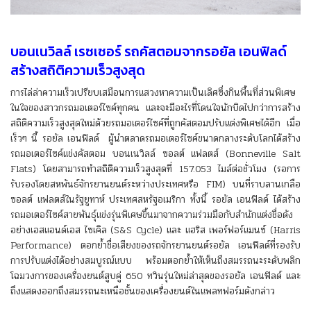
บอนเนวิลล์ เรซเซอร์ รถคัสตอมจากรอยัล เอนฟิลด์
สร้างสถิติความเร็วสูงสุด
การไล่ล่าความเร็วเปรียบเสมือนการแสวงหาความเป็นเลิศซึ่งกินพื้นที่ส่วนพิเศษ
ในใจของสาวกรถมอเตอร์ไซค์ทุกคน และจะมีอะไรที่โดนใจนักบิดไปกว่าการสร้าง
สถิติความเร็วสูงสุดใหม่ด้วยรถมอเตอร์ไซค์ที่ถูกคัสตอมปรับแต่งพิเศษได้อีก เมื่อ
เร็วๆ นี้ รอยัล เอนฟิลด์ ผู้นำตลาดรถมอเตอร์ไซค์ขนาดกลางระดับโลกได้สร้าง
รถมอเตอร์ไซค์แข่งคัสตอม บอนเนวิลล์ ซอลต์ แฟลตส์ (Bonneville Salt
Flats) โดยสามารถทำสถิติความเร็วสูงสุดที่ 157.053 ไมล์ต่อชั่วโมง (รอการ
รับรองโดยสหพันธ์จักรยานยนต์ระหว่างประเทศหรือ FIM) บนที่ราบลานเกลือ
ซอลต์ แฟลตส์ในรัฐยูทาห์ ประเทศสหรัฐอเมริกา ทั้งนี้ รอยัล เอนฟิลด์ ได้สร้าง
รถมอเตอร์ไซค์สายพันธุ์แข่งรุ่นพิเศษขึ้นมาจากความร่วมมือกับสำนักแต่งชื่อดัง
อย่างเอสแอนด์เอส ไซเคิล (S&S Cycle) และ แฮริส เพอร์ฟอร์แมนซ์ (Harris
Performance) ตอกย้ำชื่อเสียงของรถจักรยานยนต์รอยัล เอนฟิลด์ที่รองรับ
การปรับแต่งได้อย่างสมบูรณ์แบบ พร้อมตอกย้ำให้เห็นถึงสมรรถนะระดับพลิก
โฉมวงการของเครื่องยนต์สูบคู่ 650 ทวินรุ่นใหม่ล่าสุดของรอยัล เอนฟิลด์ และ
ถึงแสดงออกถึงสมรรถนะเหนือชั้นของเครื่องยนต์ในแพลทฟอร์มดังกล่าว