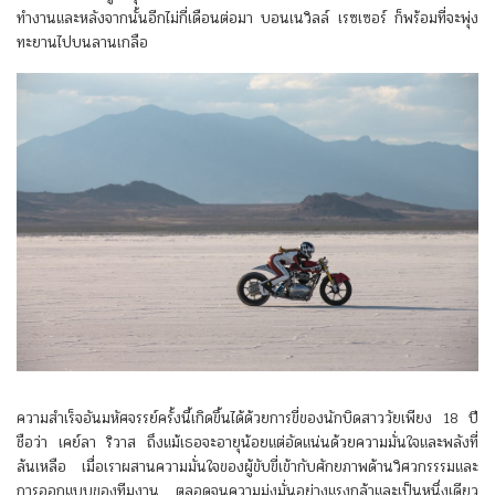
ทำงานและหลังจากนั้นอีกไม่กี่เดือนต่อมา บอนเนวิลล์ เรซเซอร์ ก็พร้อมที่จะพุ่ง
ทะยานไปบนลานเกลือ
ความสำเร็จอันมหัศจรรย์ครั้งนี้เกิดขึ้นได้ด้วยการขี่ของนักบิดสาววัยเพียง 18 ปี
ชือว่า เคย์ลา ริวาส ถึงแม้เธอจะอายุน้อยแต่อัดแน่นด้วยความมั่นใจและพลังที่
ล้นเหลือ เมื่อเราผสานความมั่นใจของผู้ขับขี่เข้ากับศักยภาพด้านวิศวกรรรมและ
การออกแบบของทีมงาน ตลอดจนความมุ่งมั่นอย่างแรงกล้าและเป็นหนึ่งเดียว