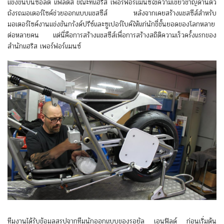
แข่งขันบนซอลต์ แฟลตส์ ขณะที่แฮริส เพอร์ฟอร์แมนซ์ใช้ความเชี่ยวชาญด้านตัว
ถังรถมอเตอร์ไซค์ช่วยออกแบบแชสซีส์ หลังจากเคยสร้างแชสซีส์สำหรับ
มอเตอร์ไซค์งานแข่งขันกรังด์ปรีซ์และซูเปอร์ไบค์ให้แก่นักขี่ชั้นยอดของโลกหลาย
ต่อหลายคน แต่นี่คือการสร้างแชสซีส์เพื่อการสร้างสถิติความเร็วครั้งแรกของ
สำนักแฮริส เพอร์ฟอร์แมนซ์
ทีมงานได้รับข้อมูลสรุปจากทีมนักออกแบบของรอยัล เอนฟิลด์ ก่อนเริ่มต้น