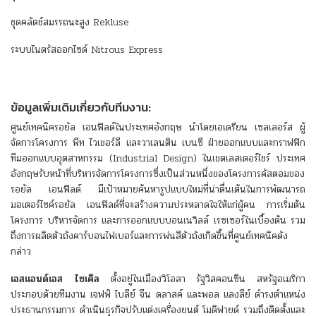
ชุดคลัตช์สมรรถนะสูง Rekluse
ระบบไนตรัสออกไซด์ Nitrous Express
ข้อมูลเพิ่มเติมเกี่ยวกับทีมงาน:
ศูนย์เทคนิครอยัล เอนฟิลด์ในประเทศอังกฤษ นำโดยเอเดรียน เซลเลอร์ส ผู้
จัดการโครงการ พีท ไวเชอร์ลี และวาเลนติน เบนซี ฝ่ายออกแบบและกราฟฟิก
ทีมออกแบบอุตสาหกรรม (Industrial Design) ในเขตเลสเตอร์ไชร์ ประเทศ
อังกฤษรับหน้าที่บริหารจัดการโครงการซึ่งเป็นส่วนหนึ่งของโครงการคัสตอมของ
รอยัล เอนฟิลด์ มีเป้าหมายค้นหารูปแบบใหม่ที่น่าตื่นเต้นในการพัฒนารถ
มอเตอร์ไซค์รอยัล เอนฟิลด์ที่จะสร้างความประหลาดใจให้แก่ผู้คน การเริ่มต้น
โครงการ บริหารจัดการ และการออกแบบบอนเนวิลล์ เรซเซอร์ในเบื้องต้น รวม
ถึงการผลิตตัวถังคาร์บอนไฟเบอร์และการพ่นสีตัวถังเกิดขึ้นที่ศูนย์เทคนิคดัง
กล่าว
เอสแอนด์เอส ไซเคิล
ตั้งอยู่ในเมืองวิโอลา รัฐวิสคอนซิน สหรัฐอเมริกา
ประกอบด้วยทีมงาน เจฟฟ์ ไบลีย์ จีน ดลาสค์ และพอล แลงลีย์ ดำรงตำแหน่ง
ประธานกรรมการ ดำเนินธุรกิจปรับแต่งเครื่องยนต์ โมดิฟายด์ รวมถึงติดตั้งและ