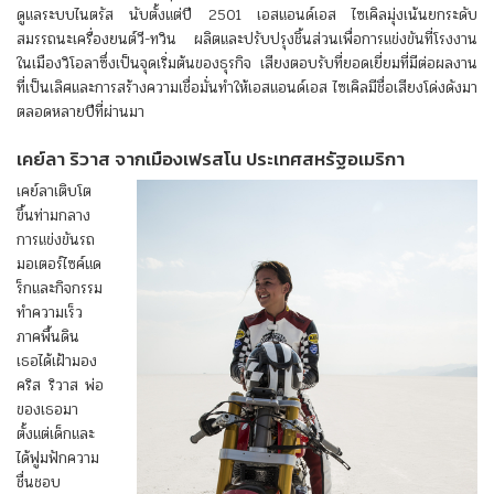
ดูแลระบบไนตรัส นับตั้งแต่ปี 2501 เอสแอนด์เอส ไซเคิลมุ่งเน้นยกระดับ
สมรรถนะเครื่องยนต์วี-ทวิน ผลิตและปรับปรุงชิ้นส่วนเพื่อการแข่งขันที่โรงงาน
ในเมืองวิโอลาซึ่งเป็นจุดเริ่มต้นของธุรกิจ เสียงตอบรับที่ยอดเยี่ยมที่มีต่อผลงาน
ที่เป็นเลิศและการสร้างความเชื่อมั่นทำให้เอสแอนด์เอส ไซเคิลมีชื่อเสียงโด่งดังมา
ตลอดหลายปีที่ผ่านมา
เคย์ลา ริวาส จากเมืองเฟรสโน ประเทศสหรัฐอเมริกา
เคย์ลาเติบโต
ขึ้นท่ามกลาง
การแข่งขันรถ
มอเตอร์ไซค์แด
ร็กและกิจกรรม
ทำความเร็ว
ภาคพื้นดิน
เธอได้เฝ้ามอง
คริส ริวาส พ่อ
ของเธอมา
ตั้งแต่เด็กและ
ได้ฟูมฟักความ
ชื่นชอบ