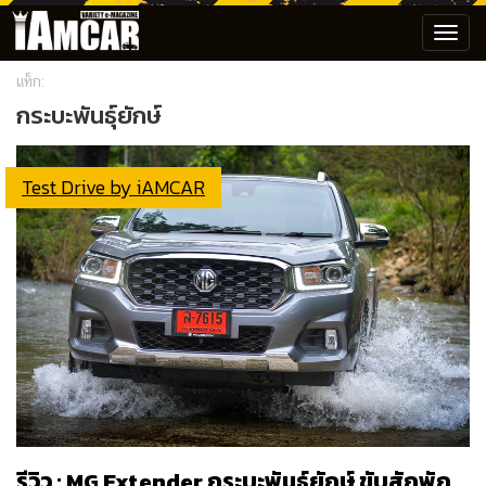
Toggl
navig
แท็ก:
กระบะพันธุ์ยักษ์
Test Drive by iAMCAR
รีวิว : MG Extender กระบะพันธุ์ยักษ์ ขับสักพัก