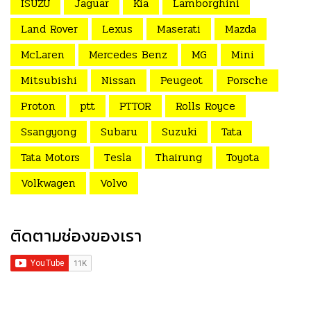
ISUZU
Jaguar
Kia
Lamborghini
Land Rover
Lexus
Maserati
Mazda
McLaren
Mercedes Benz
MG
Mini
Mitsubishi
Nissan
Peugeot
Porsche
Proton
ptt
PTTOR
Rolls Royce
Ssangyong
Subaru
Suzuki
Tata
Tata Motors
Tesla
Thairung
Toyota
Volkwagen
Volvo
ติดตามช่องของเรา