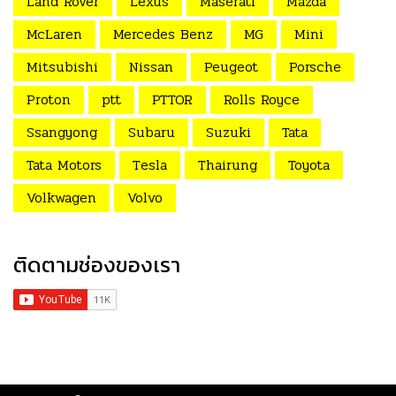
Land Rover
Lexus
Maserati
Mazda
McLaren
Mercedes Benz
MG
Mini
Mitsubishi
Nissan
Peugeot
Porsche
Proton
ptt
PTTOR
Rolls Royce
Ssangyong
Subaru
Suzuki
Tata
Tata Motors
Tesla
Thairung
Toyota
Volkwagen
Volvo
ติดตามช่องของเรา