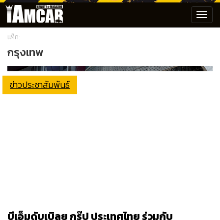
Toggl
navig
แท็ก:
กรุงเทพ
ข่าวประชาสัมพันธ์
บีเอ็มดับเบิลยู กรุ๊ป ประเทศไทย ร่วมกับ