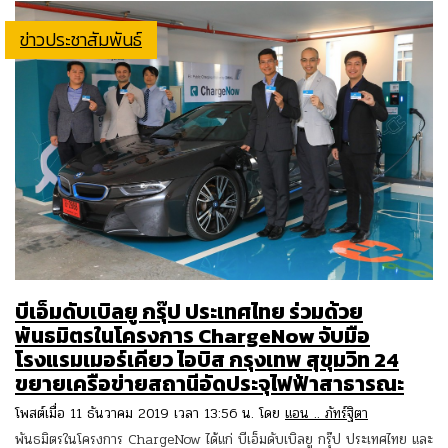
ข่าวประชาสัมพันธ์
บีเอ็มดับเบิลยู กรุ๊ป ประเทศไทย ร่วมด้วย
พันธมิตรในโครงการ ChargeNow จับมือ
โรงแรมเมอร์เคียว ไอบิส กรุงเทพ สุขุมวิท 24
ขยายเครือข่ายสถานีอัดประจุไฟฟ้าสาธารณะ
โพสต์เมื่อ 11 ธันวาคม 2019 เวลา 13:56 น. โดย
แอน .. ภัทร์ฐิตา
พันธมิตรในโครงการ ChargeNow ได้แก่ บีเอ็มดับเบิลยู กรุ๊ป ประเทศไทย และ