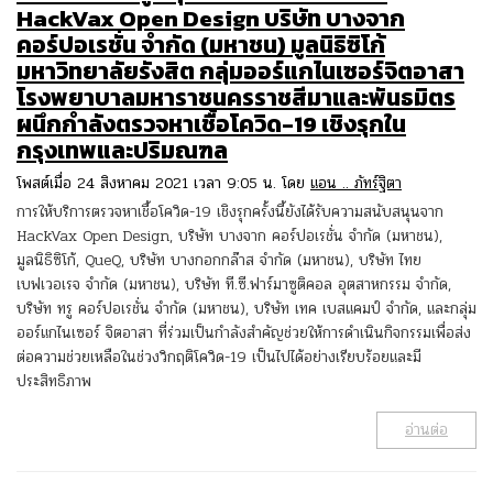
HackVax Open Design บริษัท บางจาก
คอร์ปอเรชั่น จำกัด (มหาชน) มูลนิธิซิโก้
มหาวิทยาลัยรังสิต กลุ่มออร์แกไนเซอร์จิตอาสา
โรงพยาบาลมหาราชนครราชสีมาและพันธมิตร
ผนึกกำลังตรวจหาเชื้อโควิด-19 เชิงรุกใน
กรุงเทพและปริมณฑล
โพสต์เมื่อ 24 สิงหาคม 2021 เวลา 9:05 น. โดย
แอน .. ภัทร์ฐิตา
การให้บริการตรวจหาเชื้อโควิด-19 เชิงรุกครั้งนี้ยังได้รับความสนับสนุนจาก
HackVax Open Design, บริษัท บางจาก คอร์ปอเรชั่น จำกัด (มหาชน),
มูลนิธิซิโก้, QueQ, บริษัท บางกอกกล๊าส จำกัด (มหาชน), บริษัท ไทย
เบฟเวอเรจ จำกัด (มหาชน), บริษัท ที.ซี.ฟาร์มาซูติคอล อุตสาหกรรม จำกัด,
บริษัท ทรู คอร์ปอเรชั่น จำกัด (มหาชน), บริษัท เทค เบสแคมป์ จำกัด, และกลุ่ม
ออร์แกไนเซอร์ จิตอาสา ที่ร่วมเป็นกำลังสำคัญช่วยให้การดำเนินกิจกรรมเพื่อส่ง
ต่อความช่วยเหลือในช่วงวิกฤติโควิด-19 เป็นไปได้อย่างเรียบร้อยและมี
ประสิทธิภาพ
อ่านต่อ