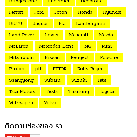
Bridgestone
Chevrolet
Deestone
Ferrari
Ford
Foton
Honda
Hyundai
ISUZU
Jaguar
Kia
Lamborghini
Land Rover
Lexus
Maserati
Mazda
McLaren
Mercedes Benz
MG
Mini
Mitsubishi
Nissan
Peugeot
Porsche
Proton
ptt
PTTOR
Rolls Royce
Ssangyong
Subaru
Suzuki
Tata
Tata Motors
Tesla
Thairung
Toyota
Volkwagen
Volvo
ติดตามช่องของเรา