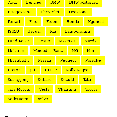
Audi
Bentley
BMW
BMW Motorrad
Bridgestone
Chevrolet
Deestone
Ferrari
Ford
Foton
Honda
Hyundai
ISUZU
Jaguar
Kia
Lamborghini
Land Rover
Lexus
Maserati
Mazda
McLaren
Mercedes Benz
MG
Mini
Mitsubishi
Nissan
Peugeot
Porsche
Proton
ptt
PTTOR
Rolls Royce
Ssangyong
Subaru
Suzuki
Tata
Tata Motors
Tesla
Thairung
Toyota
Volkwagen
Volvo