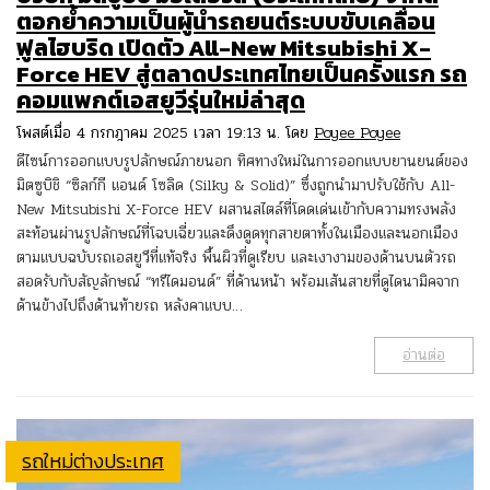
ตอกย้ำความเป็นผู้นำรถยนต์ระบบขับเคลื่อน
ฟูลไฮบริด เปิดตัว All-New Mitsubishi X-
Force HEV สู่ตลาดประเทศไทยเป็นครั้งแรก รถ
คอมแพกต์เอสยูวีรุ่นใหม่ล่าสุด
โพสต์เมื่อ 4 กรกฎาคม 2025 เวลา 19:13 น. โดย
Poyee Poyee
ดีไซน์การออกแบบรูปลักษณ์ภายนอก ทิศทางใหม่ในการออกแบบยานยนต์ของ
มิตซูบิชิ “ซิลก์กี แอนด์ โซลิด (Silky & Solid)” ซึ่งถูกนำมาปรับใช้กับ All-
New Mitsubishi X-Force HEV ผสานสไตล์ที่โดดเด่นเข้ากับความทรงพลัง
สะท้อนผ่านรูปลักษณ์ที่โฉบเฉี่ยวและดึงดูดทุกสายตาทั้งในเมืองและนอกเมือง
ตามแบบฉบับรถเอสยูวีที่แท้จริง พื้นผิวที่ดูเรียบ และเงางามของด้านบนตัวรถ
สอดรับกับสัญลักษณ์ “ทรีไดมอนด์” ที่ด้านหน้า พร้อมเส้นสายที่ดูไดนามิคจาก
ด้านข้างไปถึงด้านท้ายรถ หลังคาแบบ…
อ่านต่อ
รถใหม่ต่างประเทศ