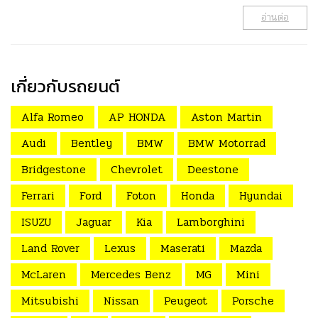
อ่านต่อ
เกี่ยวกับรถยนต์
Alfa Romeo
AP HONDA
Aston Martin
Audi
Bentley
BMW
BMW Motorrad
Bridgestone
Chevrolet
Deestone
Ferrari
Ford
Foton
Honda
Hyundai
ISUZU
Jaguar
Kia
Lamborghini
Land Rover
Lexus
Maserati
Mazda
McLaren
Mercedes Benz
MG
Mini
Mitsubishi
Nissan
Peugeot
Porsche