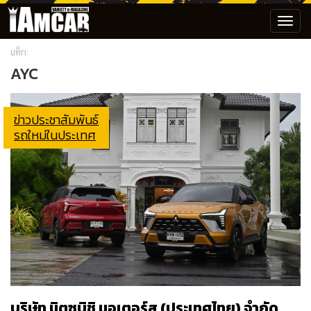
Toggl
navig
แท็ก:
AYC
ข่าวประชาสัมพันธ์
รถใหม่ในประเทศ
บริษัท มิตซูบิชิ มอเตอร์ส (ประเทศไทย) จำกัด