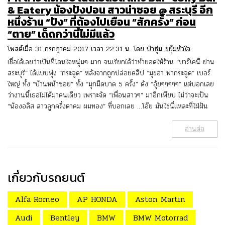
& Eatery น้องปังปอน สาวน่าซอย @ สระบุรี อีก
หนึ่งร้าน “ปัง” ที่ต้องไปเยือน “สักครั้ง” ก่อน
“ตาย” เด็ดกว่านี้ไม่มีแล้ว
โพสต์เมื่อ 31 กรกฎาคม 2017 เวลา 22:31 น. โดย
ป๋าซุ่ม..ขยุ้มหัวใจ
เชื่อได้เลยว่าเป็นที่โดนใจหนุ่มๆ มาก จนเรียกได้ว่าทำยอดให้ร้าน “บาร์โคนี ย่าน
สระบุรี” ได้แบบพุ่ง “กระฉูด” หลังจากถูกปล่อยคลิป “มุขฮา พากระฉูด” เบอร์
ใหญ่ ทั้ง “บ้านหน้าซอย” ทั้ง “มุกมีดบาด 5 ครั้ง” ดัง “อุ้ยๆๆๆๆๆ” แต่บอกเลย
ว่างานนี้เธอไม่ได้มาคนเดียว เพราะจัด “เพื่อนสาวๆ” มาอีกเพียบ ไม่ว่าจะเป็น
“น้องอลิส สาวลูกครึ่งตาคม ผมทอง” ที่บอกเลย …โอ๊ย มันใช่นี่แหละที่ใฝ่ฝัน
อ่านต่อ
เกี่ยวกับรถยนต์
Alfa Romeo
AP HONDA
Aston Martin
Audi
Bentley
BMW
BMW Motorrad