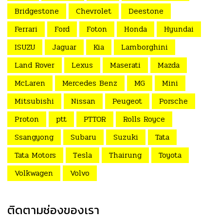
Bridgestone
Chevrolet
Deestone
Ferrari
Ford
Foton
Honda
Hyundai
ISUZU
Jaguar
Kia
Lamborghini
Land Rover
Lexus
Maserati
Mazda
McLaren
Mercedes Benz
MG
Mini
Mitsubishi
Nissan
Peugeot
Porsche
Proton
ptt
PTTOR
Rolls Royce
Ssangyong
Subaru
Suzuki
Tata
Tata Motors
Tesla
Thairung
Toyota
Volkwagen
Volvo
ติดตามช่องของเรา