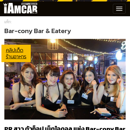
Toggl
navig
แท็ก:
Bar-cony Bar & Eatery
คลิปเด็ด
ร้านอาหาร
PR สาว ตัวท็อป เน็ตไอดอล แห่ง Bar-cony Bar