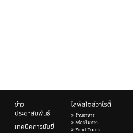
ข่าว
ไลฟ์สไตล์วาไรตี้
ประชาสัมพันธ์
ร้านอาหาร
อร่อยริมทาง
เทคนิคการขับขี่
Food Truck