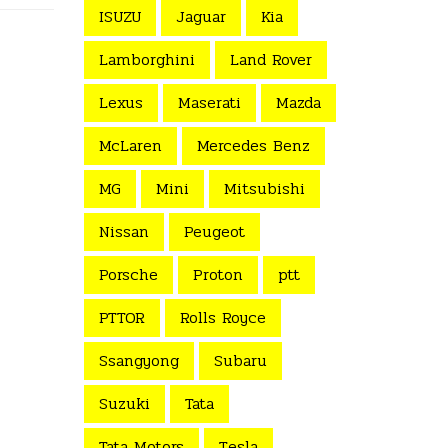
ISUZU
Jaguar
Kia
Lamborghini
Land Rover
Lexus
Maserati
Mazda
McLaren
Mercedes Benz
MG
Mini
Mitsubishi
Nissan
Peugeot
Porsche
Proton
ptt
PTTOR
Rolls Royce
Ssangyong
Subaru
Suzuki
Tata
Tata Motors
Tesla