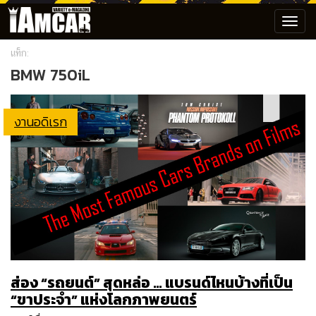
Toggl
navig
แท็ก:
BMW 750iL
งานอดิเรก
ส่อง “รถยนต์” สุดหล่อ … แบรนด์ไหนบ้างที่เป็น
“ขาประจำ” แห่งโลกภาพยนตร์