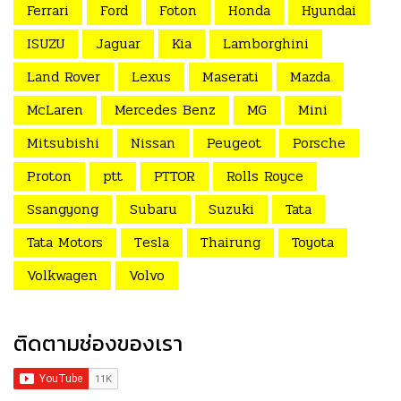
Ferrari
Ford
Foton
Honda
Hyundai
ISUZU
Jaguar
Kia
Lamborghini
Land Rover
Lexus
Maserati
Mazda
McLaren
Mercedes Benz
MG
Mini
Mitsubishi
Nissan
Peugeot
Porsche
Proton
ptt
PTTOR
Rolls Royce
Ssangyong
Subaru
Suzuki
Tata
Tata Motors
Tesla
Thairung
Toyota
Volkwagen
Volvo
ติดตามช่องของเรา