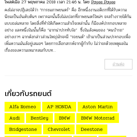
โพสต์เมื่อ 27 พฤษภาคม 2018 เวลา 21:46 น. โดย
Poyee Poyee
คงไม่อาจปฏิเสธได้ว่า “การชมภาพยนตร์” คือ อีกหนึ่งงานอดิเรกที่ได้รับความ
นิยมเป็นอันดับต้นๆ เพราะฉะนั้นจึงไม่แปลกที่ภาพยนตร์ใหม่ๆ จะสร้างรายได้กัน
แบบถล่มทลาย โดยสิ่งที่ทำให้เกิดความสำเร็จเหล่านั้น ก็มีองค์ประกอบหลาย
อย่าง และหนึ่งในนั้นก็คือ “ฉากน่าประทับใจ” ซึ่งในสังคมของ “คนบ้ารถ”
อย่างเราๆ ฉากดังกล่าวส่วนใหญ่มักจะมี “รถยนต์” เข้ามาเป็นส่วนประกอบเพื่อ
เพิ่มความมันส์อยู่เสมอๆ โดยการเลือกสรรค์จากผู้กำกับ ไม่ว่าจะด้วยเหตุผลใน
เรื่องของความเหมาะสมกับบท…
อ่านต่อ
เกี่ยวกับรถยนต์
Alfa Romeo
AP HONDA
Aston Martin
Audi
Bentley
BMW
BMW Motorrad
Bridgestone
Chevrolet
Deestone