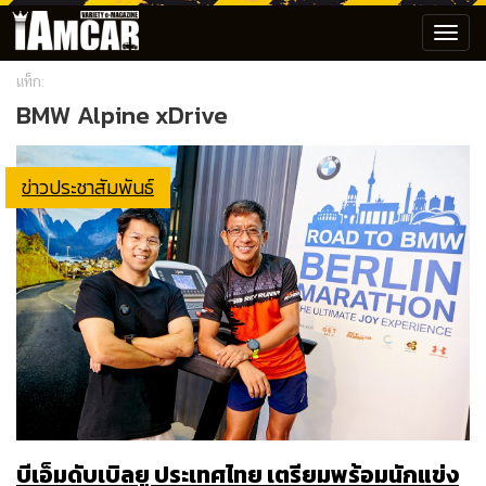
Toggl
navig
แท็ก:
BMW Alpine xDrive
ข่าวประชาสัมพันธ์
บีเอ็มดับเบิลยู ประเทศไทย เตรียมพร้อมนักแข่ง