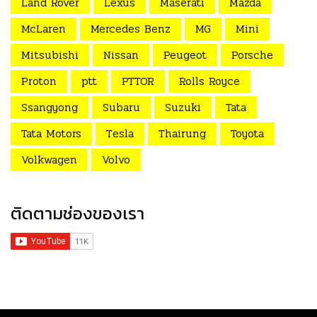
Land Rover
Lexus
Maserati
Mazda
McLaren
Mercedes Benz
MG
Mini
Mitsubishi
Nissan
Peugeot
Porsche
Proton
ptt
PTTOR
Rolls Royce
Ssangyong
Subaru
Suzuki
Tata
Tata Motors
Tesla
Thairung
Toyota
Volkwagen
Volvo
ติดตามช่องของเรา