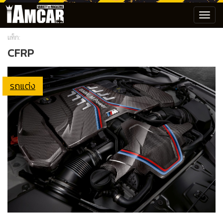
Toggl
navig
แท็ก:
CFRP
รถแต่ง