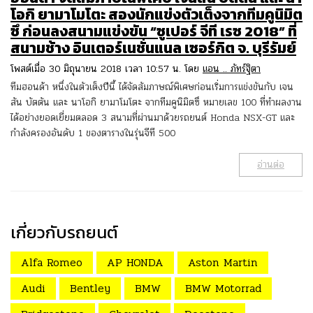
โอกิ ยามาโมโตะ สองนักแข่งตัวเต็งจากทีมคูนิมิต
ซึ ก่อนลงสนามแข่งขัน “ซูเปอร์ จีที เรซ 2018” ที่
สนามช้าง อินเตอร์เนชั่นแนล เซอร์กิต จ. บุรีรัมย์
โพสต์เมื่อ 30 มิถุนายน 2018 เวลา 10:57 น. โดย
แอน .. ภัทร์ฐิตา
ทีมฮอนด้า หนึ่งในตัวเต็งปีนี้ ได้จัดสัมภาษณ์พิเศษก่อนเริ่มการแข่งขันกับ เจน
สัน บัตตัน และ นาโอกิ ยามาโมโตะ จากทีมคูนิมิตซึ หมายเลข 100 ที่ทำผลงาน
ได้อย่างยอดเยี่ยมตลอด 3 สนามที่ผ่านมาด้วยรถยนต์ Honda NSX-GT และ
กำลังครองอันดับ 1 ของตารางในรุ่นจีที 500
อ่านต่อ
เกี่ยวกับรถยนต์
Alfa Romeo
AP HONDA
Aston Martin
Audi
Bentley
BMW
BMW Motorrad