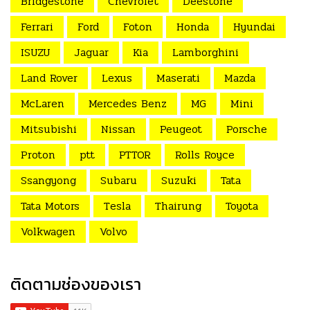
Bridgestone
Chevrolet
Deestone
Ferrari
Ford
Foton
Honda
Hyundai
ISUZU
Jaguar
Kia
Lamborghini
Land Rover
Lexus
Maserati
Mazda
McLaren
Mercedes Benz
MG
Mini
Mitsubishi
Nissan
Peugeot
Porsche
Proton
ptt
PTTOR
Rolls Royce
Ssangyong
Subaru
Suzuki
Tata
Tata Motors
Tesla
Thairung
Toyota
Volkwagen
Volvo
ติดตามช่องของเรา