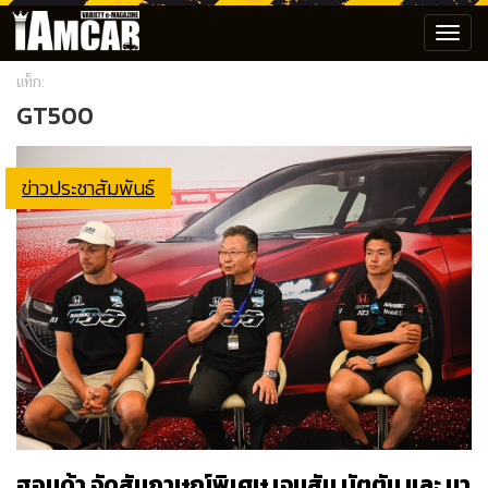
Toggl
navig
แท็ก:
GT500
ข่าวประชาสัมพันธ์
ฮอนด้า จัดสัมภาษณ์พิเศษ เจนสัน บัตตัน และ นา