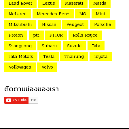
Land Rover
Lexus
Maserati
Mazda
McLaren
Mercedes Benz
MG
Mini
Mitsubishi
Nissan
Peugeot
Porsche
Proton
ptt
PTTOR
Rolls Royce
Ssangyong
Subaru
Suzuki
Tata
Tata Motors
Tesla
Thairung
Toyota
Volkwagen
Volvo
ติดตามช่องของเรา