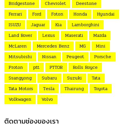
Bridgestone
Chevrolet
Deestone
Ferrari
Ford
Foton
Honda
Hyundai
ISUZU
Jaguar
Kia
Lamborghini
Land Rover
Lexus
Maserati
Mazda
McLaren
Mercedes Benz
MG
Mini
Mitsubishi
Nissan
Peugeot
Porsche
Proton
ptt
PTTOR
Rolls Royce
Ssangyong
Subaru
Suzuki
Tata
Tata Motors
Tesla
Thairung
Toyota
Volkwagen
Volvo
ติดตามช่องของเรา