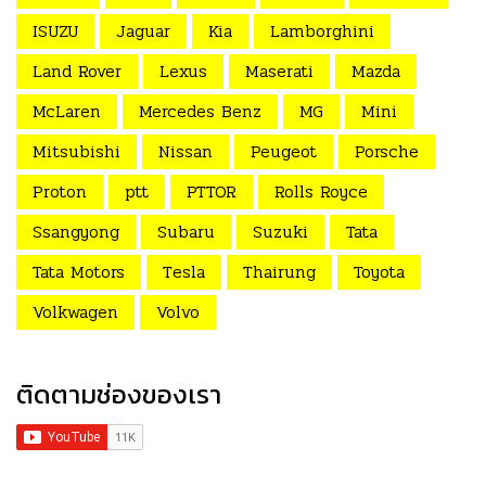
ISUZU
Jaguar
Kia
Lamborghini
Land Rover
Lexus
Maserati
Mazda
McLaren
Mercedes Benz
MG
Mini
Mitsubishi
Nissan
Peugeot
Porsche
Proton
ptt
PTTOR
Rolls Royce
Ssangyong
Subaru
Suzuki
Tata
Tata Motors
Tesla
Thairung
Toyota
Volkwagen
Volvo
ติดตามช่องของเรา