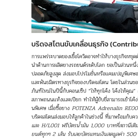
บริดจสโตนขับเคลื่อนธุรกิจ
(Contrib
การแพร่ระบาดของเชื้อโควิดอาจทำให้บางธุรกิจหยุดตั
นําด้านการผลิตยางรถยนต์ระดับโลก ขอเป็นส่วนหนึ่ง
ปลอดภัยสูงสุด ส่งมอบโปรโมชั่นหรือแคมเปญพิเศษอย่
และพันธมิตรทางธุรกิจของบริดจสโตน โดยในส่วน
ภันฑ์ใหม่ในปีนี้กับคอนเซ็ป “ให้ทุกโค้ง โค้งให้คุณ
สภาพถนนแห้งและเปียก ทำให้ผู้ขับขี่สามารถเข้าโค้ง
นพิเศษ เมื่อซื้อยาง
POTENZA Adrenalin RE004
บริดจสโตนส่งมอบให้ลูกค้าในช่วงนี้ ที่มาพร้อมกับควา
และ H/L001 ฟรีบัตรน้ำมัน 1,000 บาทที่สถานีเติ
ยนต์ทุกๆ 2 เส้น รับเลยบัตรแทนเงินสดมูลค่า 50