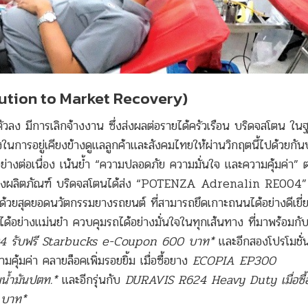
ution to Market Recovery)
วลง มีการเลิกจ้างงาน ซึ่งส่งผลต่อรายได้ครัวเรือน บริดจสโตน ในฐ
ในการอยู่เคียงข้างดูแลลูกค้าและสังคมไทยให้ผ่านวิกฤตนี้ไปด้วยก
างต่อเนื่อง เน้นย้ำ “ความปลอดภัย ความมั่นใจ และความคุ้มค่า” ต่
ของผลิตภัณฑ์ บริดจสโตนได้ส่ง “POTENZA Adrenalin RE004”
” ด้วยสุดยอดนวัตกรรมยางรถยนต์ ที่สามารถยึดเกาะถนนได้อย่างดีเยี่ย
ได้อย่างแม่นยำ ควบคุมรถได้อย่างมั่นใจในทุกเส้นทาง ที่มาพร้อมกับ
 รับฟรี Starbucks e-Coupon 600 บาท*
และอีกสองโปรโมชั่น
มคุ้มค่า คลายล็อคเพิ่มรอยยิ้ม เมื่อซื้อยาง
ECOPIA EP300
มน้ำมันปตท.*
และอีกรุ่นกับ
DURAVIS R624 Heavy Duty เมื่อซื้
0 บาท*