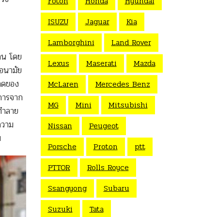
Foton
Honda
Hyundai
ISUZU
Jaguar
Kia
Lamborghini
Land Rover
งาน โดย
Lexus
Maserati
Mazda
ขอนามัย
าดของ
McLaren
Mercedes Benz
ิการจาก
MG
Mini
Mitsubishi
ถทำลาย
ความ
Nissan
Peugeot
ม
Porsche
Proton
ptt
PTTOR
Rolls Royce
Ssangyong
Subaru
Suzuki
Tata