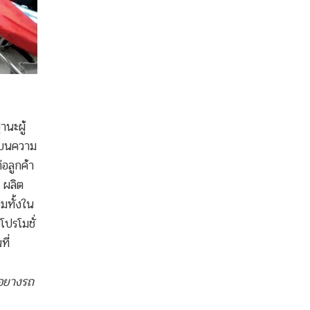
านะผู้
ันบนความ
อลูกค้า
 ผลิต
มทั้งใน
โปรโมชั่
ที่
อยางรถ