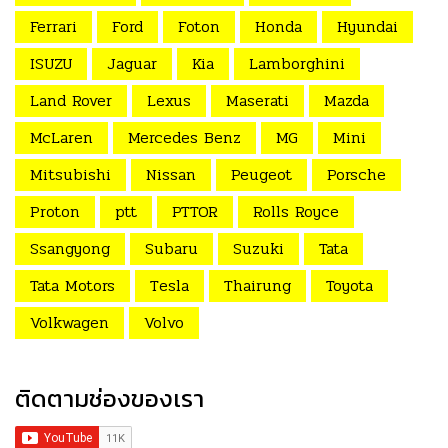
Ferrari
Ford
Foton
Honda
Hyundai
ISUZU
Jaguar
Kia
Lamborghini
Land Rover
Lexus
Maserati
Mazda
McLaren
Mercedes Benz
MG
Mini
Mitsubishi
Nissan
Peugeot
Porsche
Proton
ptt
PTTOR
Rolls Royce
Ssangyong
Subaru
Suzuki
Tata
Tata Motors
Tesla
Thairung
Toyota
Volkwagen
Volvo
ติดตามช่องของเรา