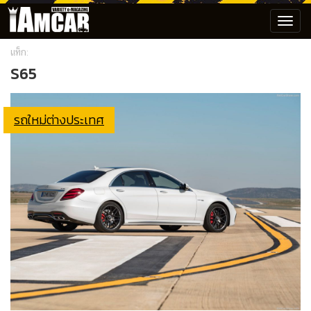
Toggl
navig
แท็ก:
S65
รถใหม่ต่างประเทศ