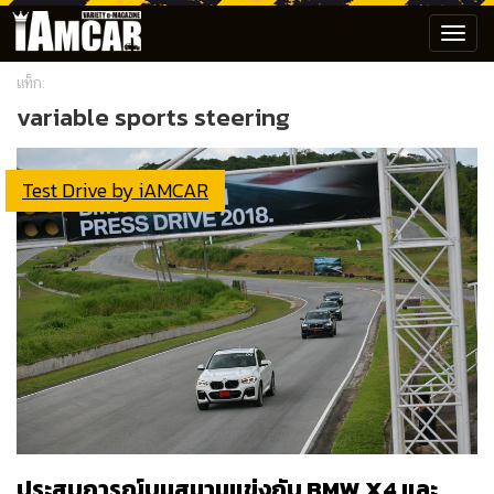
Toggl
navig
แท็ก:
variable sports steering
Test Drive by iAMCAR
ประสบการณ์บนสนามแข่งกับ BMW X4 และ