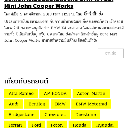
Mini John Cooper Works
โพสต์เมื่อ 5 พฤศจิกายน 2018 เวลา 11:51 น. โดย
บิ๊กกี้..บี้ไม่ยั้ง
ประสบการณ์บนสนามแข่งรถ กับความท้าทายใหม่ๆ ที่ใครเลยจะคิดว่า เจ้าครอส
โอเวอร์ ท้ายลาดทรงคูเป้อย่าง BMW X4 จะสามารถโลดแล่นบนสนามแข่งรถได้
รวมทั้ง บีเอ็มดับเบิ้ลยู กรุ๊ป ประเทศไทย ยังนำเอาเล็กพริกขี้หนู อย่าง Mini
John Cooper Works มาทายท้าความมันส์กับเสียงอันเร้าใจ
อ่านต่อ
เกี่ยวกับรถยนต์
Alfa Romeo
AP HONDA
Aston Martin
Audi
Bentley
BMW
BMW Motorrad
Bridgestone
Chevrolet
Deestone
Ferrari
Ford
Foton
Honda
Hyundai