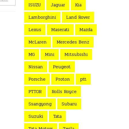
ISUZU
Jaguar
Kia
Lamborghini
Land Rover
Lexus
Maserati
Mazda
McLaren
Mercedes Benz
MG
Mini
Mitsubishi
Nissan
Peugeot
Porsche
Proton
ptt
PTTOR
Rolls Royce
Ssangyong
Subaru
Suzuki
Tata
Tata Motors
Tesla