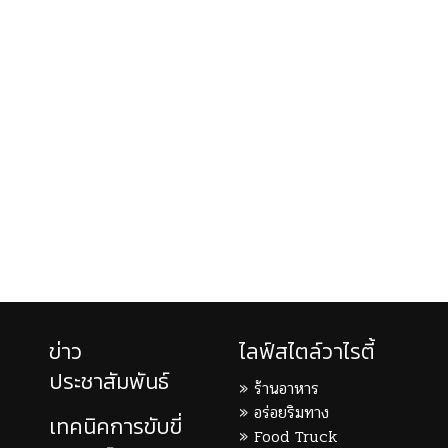
ข่าว
ไลฟ์สไตล์วาไรตี้
ประชาสัมพันธ์
ร้านอาหาร
อร่อยริมทาง
เทคนิคการขับขี่
Food Truck