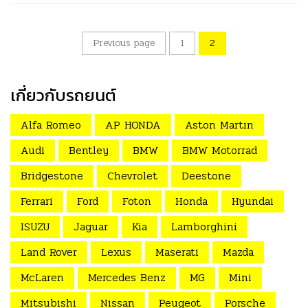
Previous page
1
2
เกี่ยวกับรถยนต์
Alfa Romeo
AP HONDA
Aston Martin
Audi
Bentley
BMW
BMW Motorrad
Bridgestone
Chevrolet
Deestone
Ferrari
Ford
Foton
Honda
Hyundai
ISUZU
Jaguar
Kia
Lamborghini
Land Rover
Lexus
Maserati
Mazda
McLaren
Mercedes Benz
MG
Mini
Mitsubishi
Nissan
Peugeot
Porsche