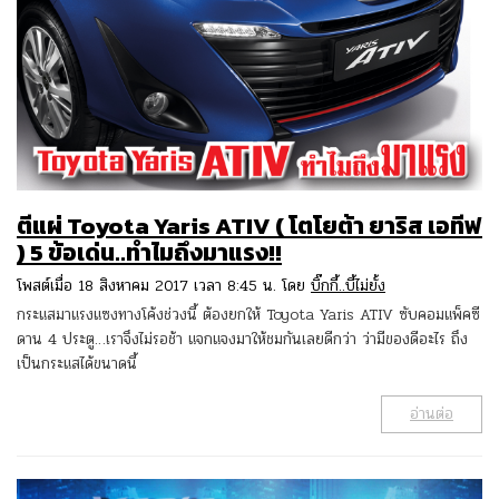
ตีแผ่ Toyota Yaris ATIV ( โตโยต้า ยาริส เอทีฟ
) 5 ข้อเด่น..ทำไมถึงมาแรง!!
โพสต์เมื่อ 18 สิงหาคม 2017 เวลา 8:45 น. โดย
บิ๊กกี้..บี้ไม่ยั้ง
กระแสมาแรงแซงทางโค้งช่วงนี้ ต้องยกให้ Toyota Yaris ATIV ซับคอมแพ็คซี
ดาน 4 ประตู…เราจึงไม่รอช้า แจกแจงมาให้ชมกันเลยดีกว่า ว่ามีของดีอะไร ถึง
เป็นกระแสได้ขนาดนี้
อ่านต่อ