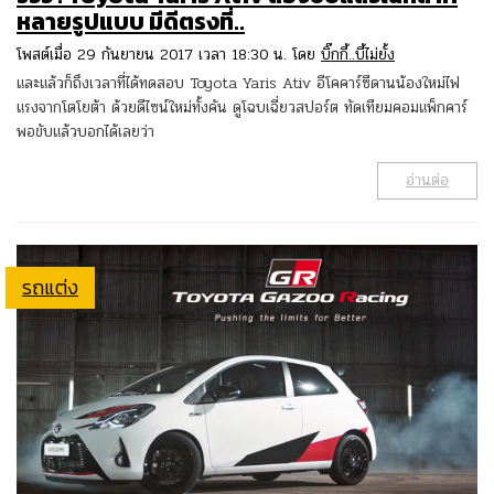
หลายรูปแบบ มีดีตรงที่..
โพสต์เมื่อ 29 กันยายน 2017 เวลา 18:30 น. โดย
บิ๊กกี้..บี้ไม่ยั้ง
และแล้วก็ถึงเวลาที่ได้ทดสอบ Toyota Yaris Ativ อีโคคาร์ซีดานน้องใหม่ไฟ
แรงจากโตโยต้า ด้วยดีไซน์ใหม่ทั้งคัน ดูโฉบเฉี่ยวสปอร์ต ทัดเทียมคอมแพ็กคาร์
พอขับแล้วบอกได้เลยว่า
อ่านต่อ
รถแต่ง