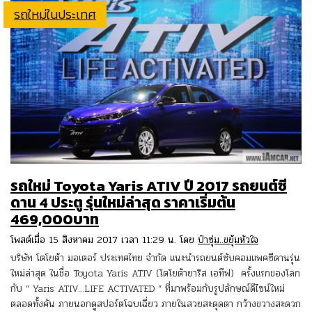
รถใหม่ในประเทศ
รถใหม่ Toyota Yaris ATIV ปี 2017 รถยนต์ซี
ดาน 4 ประตู รุ่นใหม่ล่าสุด ราคาเริ่มต้น
469,000บาท
โพสต์เมื่อ 15 สิงหาคม 2017 เวลา 11:29 น. โดย
ป๋าซุ่ม..ขยุ้มหัวใจ
บริษัท โตโยต้า มอเตอร์ ประเทศไทย จำกัด แนะนำรถยนต์ซับคอมแพคซีดานรุ่น
ใหม่ล่าสุด ในชื่อ Toyota Yaris ATIV (โตโยต้ายาริส เอทีฟ) ครั้งแรกของโลก
กับ ” Yaris ATIV…LIFE ACTIVATED ” ที่มาพร้อมกับรูปลักษณ์ดีไซน์ใหม่
ตลอดทั้งคัน ภายนอกดูสปอร์ตโฉบเฉี่ยว ภายในสวยสะดุดตา กว้างขวางสะดวก