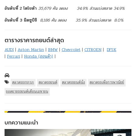
อันดับที่
2
โตโยต้า
35,679
คัน
ลดลง
34.9%
ส่วนแบ่งตลาด
34.9%
อันดับที่
3
มิตซูบิชิ
8,186
คัน
ลดลง
35.9%
ส่วนแบ่งตลาด
8.0%
ตารางราคารถยนต์ล่าสุด
AUDI
|
Aston Martin
|
BMW
|
Chevrolet
|
CITROEN
|
DFSK
|
Ferrari
|
Honda (ฮอนด้า)
|
ตลาดรถกระบะ
ตลาดรถยนต์
ตลาดรถยนต์นั่ง
ตลาดรถเพื่อการพาณิชย์
ยอดขายรถยนต์เดือนเมษายน
บทความแนะนำ