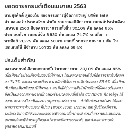
ยอดขายรถยนต์เดือนเมษายน
2563
นายสุรศักดิ์ สุทองวัน รองกรรมการผู้จัดการใหญ่ บริษัท โตโย
ต้า มอเตอร์ ประเทศไทย จำกัด รายงานสถิติการขายรถยนต์ประจำเดือน
เมษายน 2563 มียอดการขายรวมทั้งสิ้น 30,109 คัน ลดลง 65%
ประกอบด้วย รถยนต์นั่ง 8,830 คัน ลดลง 74.7% รถเพื่อการ
พาณิชย์ 21,279 คัน ลดลง 58.4% ขณะที่ รถกระบะขนาด 1 ตัน ใน
เซกเมนท์นี้ มีจำนวน 16,733 คัน ลดลง 59.4%
ประเด็นสำคัญ
ตลาดรถยนต์เดือน
เมษายน
มีปริมาณการขาย
30,109
คัน
ลดลง
65%
เมื่อเทียบกับช่วงเดียวกันของปีที่ผ่านมา
โดยตลาดรถยนต์นั่งมีอัตราการเติบโต
ลด
ลง
74.7
% และตลาด
รถ
เพื่อการพาณิชย์มีอัตรากา
ร
เติบโต
ลดลง
58
.
4
%
เมื่อเทียบ
กับเดือนเดียวกันของปีที่ผ่านมา จะเห็นได้ว่าการเติบโตในเดือนนี้ยังคงปรับลดลง
ซึ่งเป็นผลจากสถานการณ์การแพร่ระบาดของเชื้อไวรัส
COVID-19
ที่ภาครัฐฯ ได้
ออกมาตรการป้องกันและควบคุมการแพร่ระบาด ทำให้หน่วยงานต่างๆ ได้ออก
มาตรการการทำงานจากที่บ้าน (
Work From Home)
และผู้บริโภคมีความ
ระมัดระวังการใช้จ่ายและชะลอการพิจารณาซื้อรถใหม่ รวมถึงความไม่แน่นอนใน
อนาคตส่งผลให้เศรษฐกิจของประเทศเกิดการชะลอตัว และส่งผลกระทบต่อ
อุตสาหกรรมยานยนต์