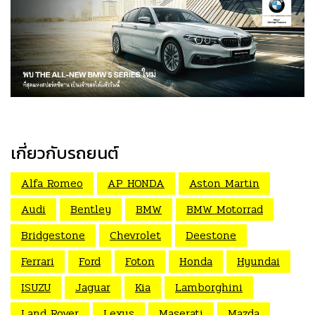
เกี่ยวกับรถยนต์
Alfa Romeo
AP HONDA
Aston Martin
Audi
Bentley
BMW
BMW Motorrad
Bridgestone
Chevrolet
Deestone
Ferrari
Ford
Foton
Honda
Hyundai
ISUZU
Jaguar
Kia
Lamborghini
Land Rover
Lexus
Maserati
Mazda