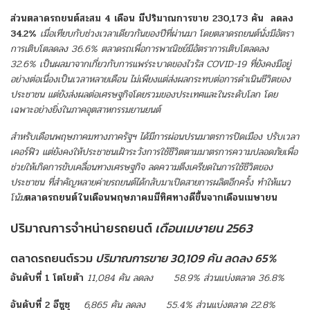
ส่วนตลาดรถยนต์สะสม 4 เดือน มีปริมาณการขาย 230,173 คัน ลดลง
34.2%
เมื่อเทียบกับช่วงเวลาเดียวกันของปีที่ผ่านมา โดยตลาดรถยนต์นั่งมีอัตรา
การเติบโตลดลง 36.6% ตลาดรถเพื่อการพาณิชย์มีอัตราการเติบโตลดลง
32.6% เป็นผลมาจากเกี่ยวกับการแพร่ระบาดของไวรัส COVID-19 ที่ยังคงมีอยู่
อย่างต่อเนื่องเป็นเวลาหลายเดือน ไม่เพียงแต่ส่งผลกระทบต่อการดำเนินชีวิตของ
ประชาชน แต่ยังส่งผลต่อเศรษฐกิจโดยรวมของประเทศและในระดับโลก โดย
เฉพาะอย่างยิ่งในภาคอุตสาหกรรมยานยนต์
สำหรับเดือนพฤษภาคมทางภาครัฐฯ ได้มีการผ่อนปรนมาตรการปิดเมือง ปรับเวลา
เคอร์ฟิว แต่ยังคงให้ประชาชนเฝ้าระวังการใช้ชีวิตตามมาตรการความปลอดภัยเพื่อ
ช่วยให้เกิดการขับเคลื่อนทางเศรษฐกิจ ลดความตึงเครียดในการใช้ชีวิตของ
ประชาชน ที่สำคัญหลายค่ายรถยนต์ได้กลับมาเปิดสายการผลิตอีกครั้ง ทำให้แนว
โน้ม
ตลาดรถยนต์ในเดือนพฤษภาคมมีทิศทางดีขึ้นจากเดือนเมษายน
ปริมาณการจำหน่ายรถยนต์
เดือนเมษายน 2563
ตลาดรถยนต์รวม
ปริมาณการขาย 30,109 คัน ลดลง 65%
อันดับที่
1
โตโยต้า
11,084
คัน
ลดลง
58.9%
ส่วนแบ่งตลาด
36.8%
อันดับที่
2
อีซูซุ
6,865
คัน
ลดลง
55.4%
ส่วนแบ่งตลาด
22.8%