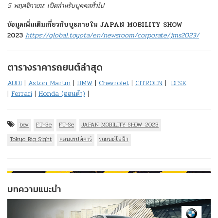
5 พฤศจิกายน: เปิดสำหรับบุคคลทั่วไป
ข้อมูลเพิ่มเติมเกี่ยวกับบูธภายใน
JAPAN MOBILITY SHOW
2023
https://global.toyota/en/newsroom/corporate/jms2023/
ตารางราคารถยนต์ล่าสุด
AUDI
|
Aston Martin
|
BMW
|
Chevrolet
|
CITROEN
|
DFSK
|
Ferrari
|
Honda (ฮอนด้า)
|
bev
FT-3e
FT-Se
JAPAN MOBILITY SHOW 2023
Tokyo Big Sight
คอนเซปต์คาร์
รถยนต์ไฟฟ้า
บทความแนะนำ