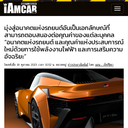
Toggl
navig
มุ่งสู่อนาคตแห่งรถยนต์อันเป็นเอกลักษณ์ที่
สามารถตอบสนองต่อคุณค่าของแต่ละบุคคล
“อนาคตแห่งรถยนต์ และคุณค่าแห่งประสบการณ์
ใหม่ด้วยการใช้พลังงานไฟฟ้า และการเสริมความ
อัจฉริยะ”
โพสต์เมื่อ 18 ตุลาคม 2023 เวลา 10:52 น. หมวดหมู่:
ข่าวประชาสัมพันธ์
โดย
แอน .. ภัทร์ฐิตา