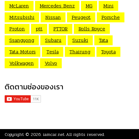
McLaren
Mercedes Benz
MG
Mini
Mitsubishi
Nissan
Peugeot
Porsche
Proton
ptt
PTTOR
Rolls Royce
Ssangyong
Subaru
Suzuki
Tata
Tata Motors
Tesla
Thairung
Toyota
Volkwagen
Volvo
ติดตามช่องของเรา
Copyright © 2026.
iamcar.net
All rights reserved.