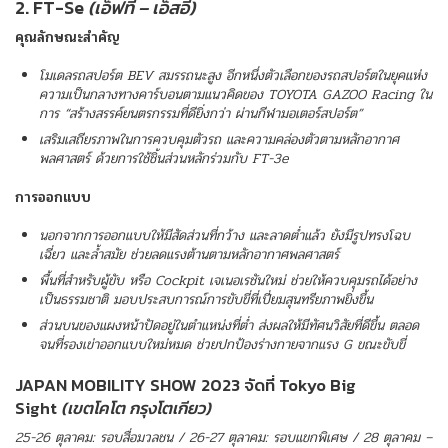
2. FT-Se
(เอ็ฟที – เอ็สอี)
คุณลักษณะสำคัญ
โมเดลรถสปอร์ต
BEV สมรรถนะสูง อีกหนึ่งตัวเลือกของรถสปอร์ตในยุคแห่ง
ความเป็นกลางทางคาร์บอนตามแนวคิดของ TOYOTA GAZOO Racing ใน
การ “สร้างสรรค์ยนตรกรรมที่ดียิ่งกว่า ผ่านกีฬามอเตอร์สปอร์ต”
เสริมเสถียรภาพในการควบคุมตัวรถ และความคล่องตัวตามหลักอากาศ
พลศาสตร์ ด้วยการใช้ชิ้นส่วนหลักร่วมกับ
FT-3e
การออกแบบ
นอกจากการออกแบบให้มีสัดส่วนที่กว้าง และลาดต่ำแล้ว ยังมีรูปทรงโฉบ
เฉี่ยว และล้ำสมัย ช่วยลดแรงต้านตามหลักอากาศพลศาสตร์
พื้นที่สำหรับผู้ขับ หรือ
Cockpit เจเนอเรชันใหม่ ช่วยให้ควบคุมรถได้อย่าง
เป็นธรรมชาติ มอบประสบการณ์การขับขี่ที่เปี่ยมสุนทรียภาพยิ่งขึ้น
ส่วนบนของแผงหน้าปัดอยู่ในตำแหน่งที่ต่ำ ส่งผลให้มีทัศนวิสัยที่ดีขึ้น ตลอด
จนที่รองเข่าออกแบบใหม่หมด ช่วยปกป้องร่างกายจากแรง G ขณะขับขี่
JAPAN MOBILITY SHOW 2023 จัดที่ Tokyo Big
Sight
(เขตโคโต กรุงโตเกียว)
25-26 ตุลาคม: รอบสื่อมวลชน / 26-27 ตุลาคม: รอบแขกพิเศษ / 28 ตุลาคม –