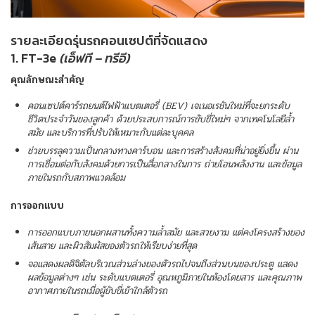
รายละเอียดรุ่นรถคอนเซปต์ที่จัดแสดง
1. FT-3e
(เอ็ฟที – ทรีอี)
คุณลักษณะสำคัญ
คอนเซปต์คาร์รถยนต์ไฟฟ้าแบตเตอรี่ (
BEV) เจเนอเรชันใหม่ที่จะยกระดับ
ชีวิตประจำวันของลูกค้า ด้วยประสบการณ์การขับขี่ใหม่ๆ จากเทคโนโลยีล้ำ
สมัย และบริการที่ปรับให้เหมาะกับแต่ละบุคคล
ช่วยบรรลุความเป็นกลางทางคาร์บอน และการสร้างสังคมที่น่าอยู่ยิ่งขึ้น ผ่าน
การเชื่อมต่อกับสังคมด้วยการเป็นสื่อกลางในการ ถ่ายโอนพลังงาน และข้อมูล
ภายในรถกับสภาพแวดล้อม
การออกแบบ
การออกแบบภายนอกผสานทั้งความล้ำสมัย และสวยงาม แต่คงโครงสร้างของ
เส้นสาย และผิวสัมผัสของตัวรถให้เรียบง่ายที่สุด
จอแสดงผลดิจิตัลบริเวณส่วนล่างของตัวรถไปจนถึงส่วนบนของประตู แสดง
ผลข้อมูลต่างๆ เช่น ระดับแบตเตอรี่ อุณหภูมิภายในห้องโดยสาร และคุณภาพ
อากาศภายในรถเมื่อผู้ขับขี่เข้าใกล้ตัวรถ