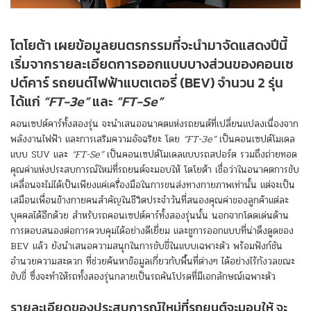
โตโยต้า เผยข้อมูลยนตรกรรมที่จะนำมาจัดแสดงปีนี้
เริ่มจากรายละเอียดการออกแบบบางส่วนของคอนเซ
ปต์คาร์ รถยนต์ไฟฟ้าแบตเตอรี่ (BEV) จำนวน 2 รุ่น
ได้แก่
“
FT-
3
e”
และ
“
FT-Se”
คอนเซปต์คาร์ทั้งสองรุ่น จะนำเสนออนาคตแห่งรถยนต์ที่เปลี่ยนแปลงเนื่องจาก
พลังงานไฟฟ้า และการเสริมความอัจฉริยะ โดย
“FT-3e”
เป็นคอนเซปต์โมเดล
แบบ SUV และ
“FT-Se”
เป็นคอนเซปต์โมเดลแบบรถสปอร์ต รวมถึงถ่ายทอด
คุณค่าแห่งประสบการณ์ใหม่ที่รถยนต์จะมอบให้ โตโยต้า เชื่อว่าในอนาคตการขับ
เคลื่อนจะไม่ได้เป็นเพียงแค่เครื่องมือในการขนส่งทางกายภาพเท่านั้น แต่จะเป็น
เสมือนเพื่อนข้างกายคนสำคัญในชีวิตประจำวันที่สนองคุณค่าของลูกค้าแต่ละ
บุคคลได้อีกด้วย สำหรับรถคอนเซปต์คาร์ทั้งสองรุ่นนั้น นอกจากโดดเด่นด้าน
การตอบสนองต่อการควบคุมได้อย่างดีเยี่ยม และชูการออกแบบที่น่าดึงดูดของ
BEV แล้ว ยังนำเสนอความสนุกในการขับขี่ในแบบเฉพาะตัว พร้อมฟังก์ชัน
อำนวยความสะดวก ที่ช่วยค้นหาข้อมูลเกี่ยวกับพื้นที่ต่างๆ ได้อย่างไร้กังวลขณะ
ขับขี่ ซึ่งจะทำให้รถทั้งสองรุ่นกลายเป็นรถคันโปรดที่มีเอกลักษณ์เฉพาะตัว
รายละเอียดของประสบการณ์ใหม่ที่รถยนต์จะมอบให้ จะ