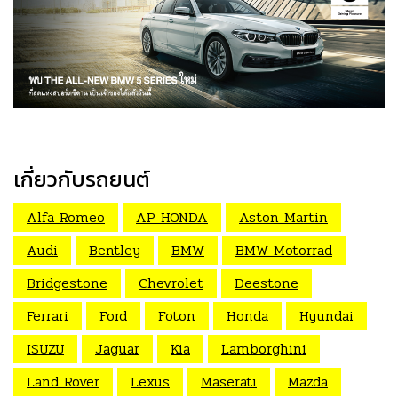
เกี่ยวกับรถยนต์
Alfa Romeo
AP HONDA
Aston Martin
Audi
Bentley
BMW
BMW Motorrad
Bridgestone
Chevrolet
Deestone
Ferrari
Ford
Foton
Honda
Hyundai
ISUZU
Jaguar
Kia
Lamborghini
Land Rover
Lexus
Maserati
Mazda