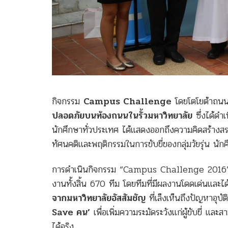
กิจกรรม
Campus Challenge
โดยโตโยต้าถน
ปลอดภัยบนท้องถนนในรั้วมหาวิทยาลัย
ซึ่งได้ดำ
นักศึกษาทั่วประเทศ ได้แสดงออกถึงความคิดสร้างสรรค์
ทัศนคติและพฤติกรรมในการขับขี่ของกลุ่มวัยรุ่น นักศึ
การดำเนินกิจกรรม “Campus Challenge 2016” ใน
งานทั้งสิ้น 670 ทีม โดยทีมที่มีผลงานโดดเด่นแล
จากมหาวิทยาลัยอัสสัมชัญ
ที่เล็งเห็นถึงปัญหาอุบั
Save คน’
เพื่อเพิ่มความระมัดระวังแก่ผู้ขับขี่ แ
ได้จริง