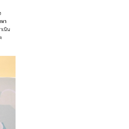
ง
มหา
ำเนิน
ด