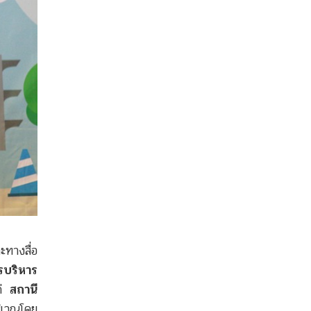
ะทางสื่อ
รบริหาร
ก่
สถานี
ิเวณโดย