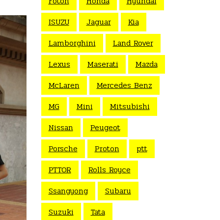
Foton
Honda
Hyundai
ISUZU
Jaguar
Kia
Lamborghini
Land Rover
Lexus
Maserati
Mazda
McLaren
Mercedes Benz
MG
Mini
Mitsubishi
Nissan
Peugeot
Porsche
Proton
ptt
PTTOR
Rolls Royce
Ssangyong
Subaru
Suzuki
Tata